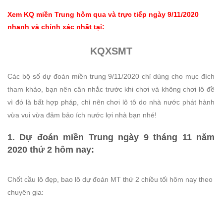
Xem KQ miền Trung hôm qua và trực tiếp ngày 9/11/2020
nhanh và chính xác nhất tại:
KQXSMT
Các bộ số dự đoán miền trung 9/11/2020 chỉ dùng cho mục đích
tham khảo, bạn nên cân nhắc trước khi chơi và không chơi lô đề
vì đó là bất hợp pháp, chỉ nên chơi lô tô do nhà nước phát hành
vừa vui vừa đảm bảo ích nước lợi nhà bạn nhé!
1. Dự đoán miền Trung ngày 9 tháng 11 năm
2020 thứ 2 hôm nay:
Chốt cầu lô đẹp, bao lô dự đoán MT thứ 2 chiều tối hôm nay theo
chuyên gia: