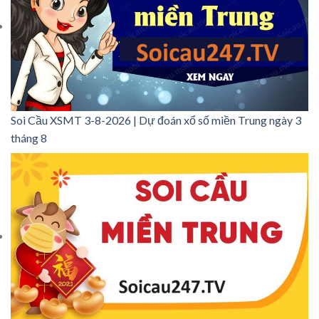
Soi Cầu XSMT 3-8-2026 | Dự đoán xổ số miền Trung ngày 3
tháng 8