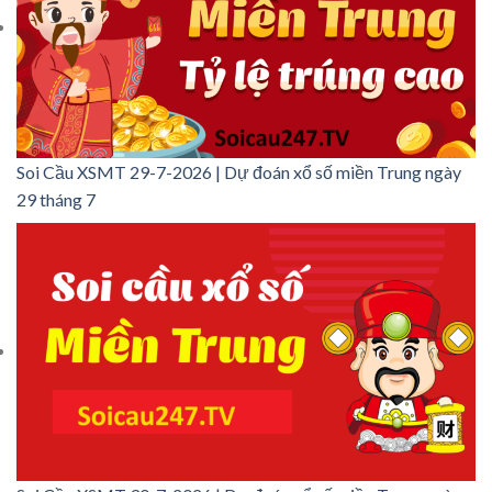
Soi Cầu XSMT 29-7-2026 | Dự đoán xổ số miền Trung ngày
29 tháng 7