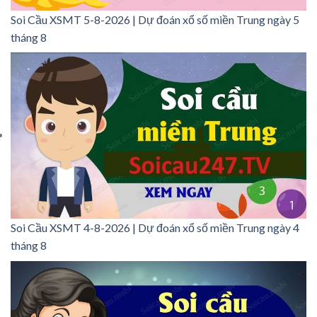
Soi Cầu XSMT 5-8-2026 | Dự đoán xổ số miền Trung ngày 5
tháng 8
Soi Cầu XSMT 4-8-2026 | Dự đoán xổ số miền Trung ngày 4
tháng 8