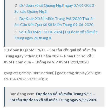
Dự đoán xổ số Quảng Ngãi ngày 07/01/2023 –
Soi cầu Quảng Ngãi
Dự Đoán Xổ Số Miền Trung 9/6/2020 Thứ 3 –
Soi Cầu Kết Quả Xổ Số Miền Trung 09-06-2020
Soi Cầu XSMT 20-8-2024 | Dự đoán xổ số miền
Trung ngày 20 tháng 8
Dự đoán KQXSMT 9/11 – Soi cầu kết quả xổ số miền
Trung ngày 9 tháng 11 năm 2020 – Phân tích soi cầu
XSMT hôm qua – Thống kê VIP XSMT 9/11/2020
googletag.cmd.push(function() { googletag.display(‘div-gpt-
ad-1540782653715-0’); });
Bạn đang xem:
Dự đoán Xổ số miền Trung 9/11 –
Soi cầu dự đoán xổ số miền Trung ngày 9/11/2020