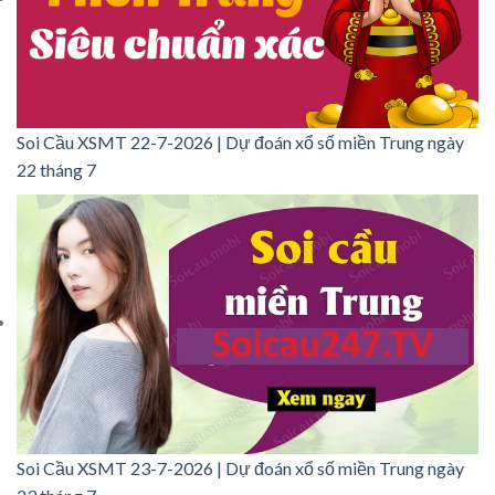
Soi Cầu XSMT 22-7-2026 | Dự đoán xổ số miền Trung ngày
22 tháng 7
Soi Cầu XSMT 23-7-2026 | Dự đoán xổ số miền Trung ngày