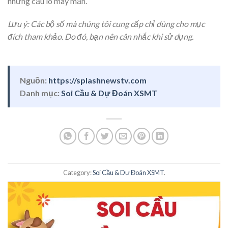
những cầu lô may mắn.
Lưu ý: Các bộ số mà chúng tôi cung cấp chỉ dùng cho mục
đích tham khảo. Do đó, bạn nên cân nhắc khi sử dụng.
Nguồn:
https://splashnewstv.com
Danh mục:
Soi Cầu & Dự Đoán XSMT
Category:
Soi Cầu & Dự Đoán XSMT
.