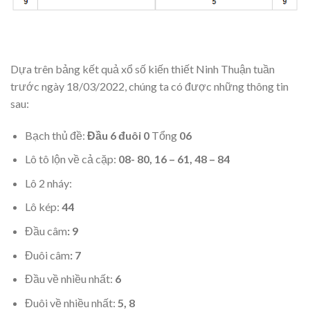
Dựa trên bảng kết quả xổ số kiến thiết Ninh Thuận
tuần
trước ngày 18/03/2022, chúng ta có được những thông tin
sau:
Bạch thủ đề:
Đầu 6 đuôi 0
Tổng
06
Lô tô lộn về cả cặp:
08- 80, 16 – 61, 48 – 84
Lô 2 nháy:
Lô kép:
44
Đầu câm
: 9
Đuôi câm
: 7
Đầu về nhiều nhất:
6
Đuôi về nhiều nhất:
5, 8