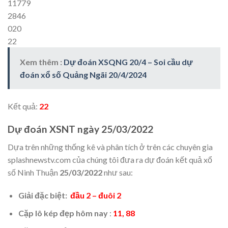
11779
2846
020
22
Xem thêm :
Dự đoán XSQNG 20/4 – Soi cầu dự
đoán xổ số Quảng Ngãi 20/4/2024
Kết quả:
22
Dự đoán XSNT ngày 25/03/2022
Dựa trên những thống kê và phân tích ở trên các chuyên gia
splashnewstv.com của chúng tôi đưa ra dự đoán kết quả xổ
số Ninh Thuận
25/03/2022
như sau:
Giải đặc biệt:
đầu 2 – đuôi 2
Cặp lô kép đẹp hôm nay
:
11, 88