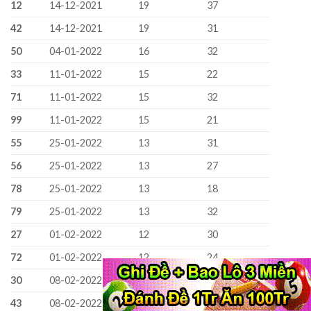
12
14-12-2021
19
37
42
14-12-2021
19
31
50
04-01-2022
16
32
33
11-01-2022
15
22
71
11-01-2022
15
32
99
11-01-2022
15
21
55
25-01-2022
13
31
56
25-01-2022
13
27
78
25-01-2022
13
18
79
25-01-2022
13
32
27
01-02-2022
12
30
72
01-02-2022
12
24
30
08-02-2022
11
25
43
08-02-2022
11
24