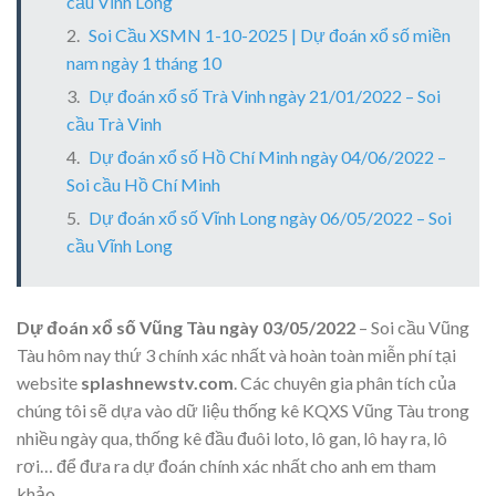
cầu Vĩnh Long
Soi Cầu XSMN 1-10-2025 | Dự đoán xổ số miền
nam ngày 1 tháng 10
Dự đoán xổ số Trà Vinh ngày 21/01/2022 – Soi
cầu Trà Vinh
Dự đoán xổ số Hồ Chí Minh ngày 04/06/2022 –
Soi cầu Hồ Chí Minh
Dự đoán xổ số Vĩnh Long ngày 06/05/2022 – Soi
cầu Vĩnh Long
Dự đoán xổ số Vũng Tàu ngày 03/05/2022
– Soi cầu Vũng
Tàu hôm nay thứ 3 chính xác nhất và hoàn toàn miễn phí tại
website
splashnewstv.com
. Các chuyên gia phân tích của
chúng tôi sẽ dựa vào dữ liệu thống kê KQXS Vũng Tàu trong
nhiều ngày qua, thống kê đầu đuôi loto, lô gan, lô hay ra, lô
rơi… để đưa ra dự đoán chính xác nhất cho anh em tham
khảo.