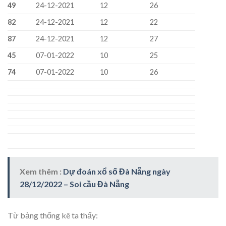
49
24-12-2021
12
26
82
24-12-2021
12
22
87
24-12-2021
12
27
45
07-01-2022
10
25
74
07-01-2022
10
26
Xem thêm :
Dự đoán xổ số Đà Nẵng ngày
28/12/2022 – Soi cầu Đà Nẵng
Từ bảng thống kê ta thấy: