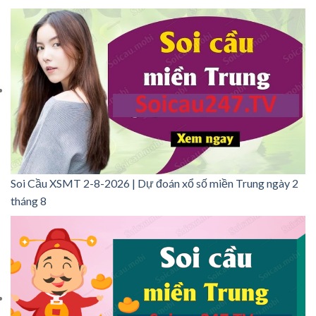
Soi Cầu XSMT 2-8-2026 | Dự đoán xổ số miền Trung ngày 2
tháng 8