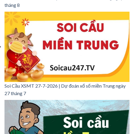
tháng 8
Soi Cầu XSMT 27-7-2026 | Dự đoán xổ số miền Trung ngày
27 tháng 7