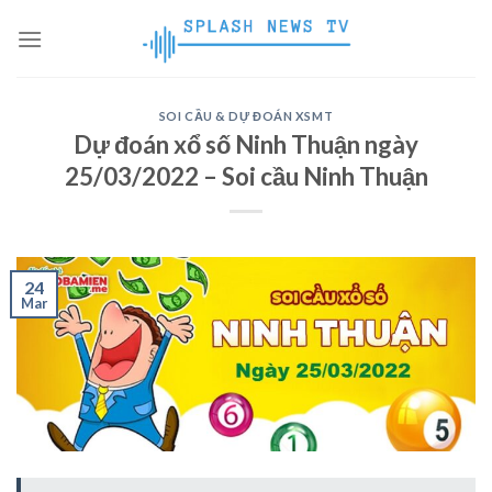
Skip
to
content
SOI CẦU & DỰ ĐOÁN XSMT
Dự đoán xổ số Ninh Thuận ngày
25/03/2022 – Soi cầu Ninh Thuận
24
Mar