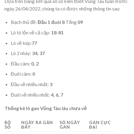
Dựa trên bảng kết quả xổ số kiến thiết Vũng Tàu
tuần trước
ngày 26/04/2022, chúng ta có được những thông tin sau:
Bạch thủ đề:
Đầu 1 đuôi 8
Tổng
09
Lô tô lộn về cả cặp:
18-81
Lô về kép:
77
Lô 2 nháy:
34, 37
Đầu câm
: 0, 2
Đuôi câm
: 0
Đầu về nhiều nhất:
3
Đuôi về nhiều nhất:
4, 6, 7
Thống kê lô gan Vũng Tàu lâu chưa về
BỘ
NGÀY RA GẦN
SỐ NGÀY
GAN CỰC
SỐ
ĐÂY
GAN
ĐẠI