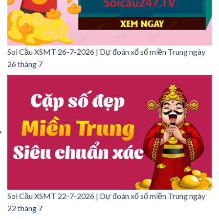
Soi Cầu XSMT 26-7-2026 | Dự đoán xổ số miền Trung ngày
26 tháng 7
Soi Cầu XSMT 22-7-2026 | Dự đoán xổ số miền Trung ngày
22 tháng 7