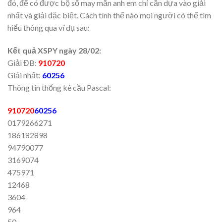
đó, để có được bộ số may mắn anh em chỉ cần dựa vào giải
nhất và giải đặc biệt. Cách tính thế nào mọi người có thể tìm
hiểu thông qua ví dụ sau:
Kết quả XSPY ngày 28/02:
Giải ĐB:
910720
Giải nhất:
60256
Thông tin thống kê cầu Pascal:
910720
60256
0179266271
186182898
94790077
3169074
475971
12468
3604
964
50