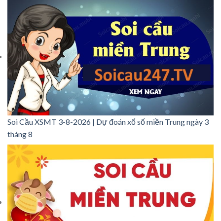
Soi Cầu XSMT 3-8-2026 | Dự đoán xổ số miền Trung ngày 3
tháng 8