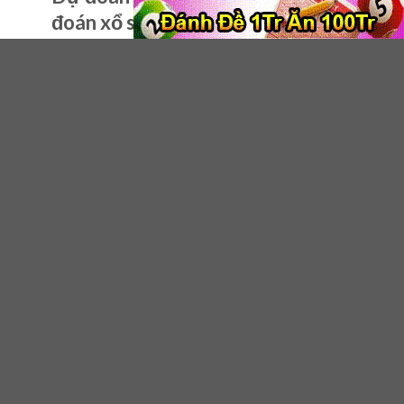
đoán xổ số Hồ Chí Minh 7/8/2023
06
Aug
Có thể bạn quan tâm
Dự đoán XSDN 7/6 – Soi cầu dự đoán xổ số