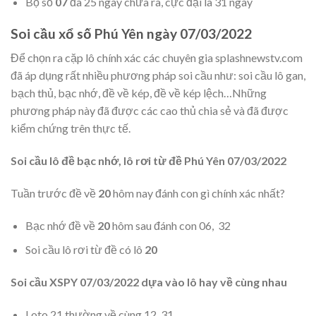
Bộ số
07
đã 25 ngày chưa ra, cực đại là 31 ngày
Soi cầu xổ số Phú Yên ngày 07/03/2022
Để chọn ra cặp lô chính xác các chuyên gia splashnewstv.com
đã áp dụng rất nhiều phương pháp soi cầu như: soi cầu lô gan,
bạch thủ, bạc nhớ, đề về kép, đề về kép lệch…Những
phương pháp này đã được các cao thủ chia sẻ và đã được
kiểm chứng trên thực tế.
Soi cầu lô đề bạc nhớ, lô rơi từ đề Phú Yên
07/03/2022
Tuần trước đề về
20
hôm nay đánh con gì chính xác nhất?
Bạc nhớ đề về
20
hôm sau đánh con 06, 32
Soi cầu lô rơi từ đề có lô
20
Soi cầu XSPY
07/03/2022
dựa vào lô hay về cùng nhau
Loto 21 thường về cùng 12, 31