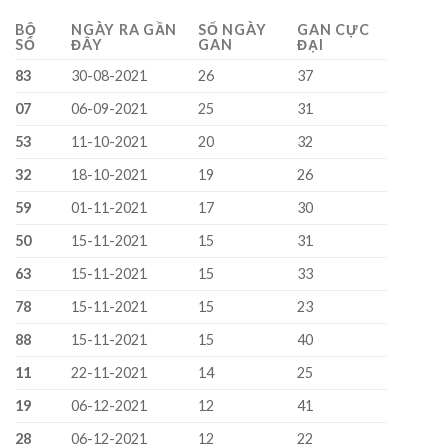
BỘ
NGÀY RA GẦN
SỐ NGÀY
GAN CỰC
SỐ
ĐÂY
GAN
ĐẠI
83
30-08-2021
26
37
07
06-09-2021
25
31
53
11-10-2021
20
32
32
18-10-2021
19
26
59
01-11-2021
17
30
50
15-11-2021
15
31
63
15-11-2021
15
33
78
15-11-2021
15
23
88
15-11-2021
15
40
11
22-11-2021
14
25
19
06-12-2021
12
41
28
06-12-2021
12
22