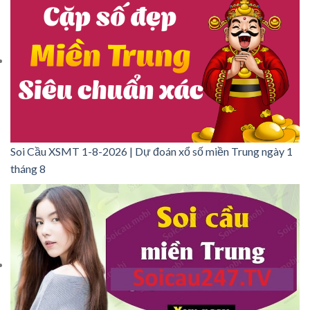
Soi Cầu XSMT 1-8-2026 | Dự đoán xổ số miền Trung ngày 1
tháng 8