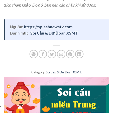
đích tham khảo. Do đó, bạn nên cân nhắc khi sử dụng.
Nguồn:
https://splashnewstv.com
Danh mục:
Soi Cầu & Dự Đoán XSMT
Category:
Soi Cầu & Dự Đoán XSMT
.