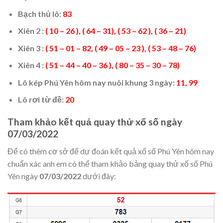
Bạch thủ lô:
83
Xiên 2 :
( 10 – 26 ), ( 64 – 31), ( 53 – 62 ), ( 36 – 21)
Xiên 3 :
( 51 – 01 – 82, ( 49 – 05 – 23 ), ( 53 – 48 – 76)
Xiên 4 :
( 51 – 44 – 40 – 36 ), ( 80 – 35 – 30 – 78)
Lô kép Phú Yên hôm nay nuôi khung 3 ngày:
11, 99
Lô rơi từ đề:
20
Tham khảo kết quả quay thử xổ số ngày
07/03/2022
Để có thêm cơ sở để dự đoán kết quả xổ số Phú Yên hôm nay
chuẩn xác anh em có thể tham khảo bảng quay thử xổ số Phú
Yên ngày
07/03/2022
dưới đây: