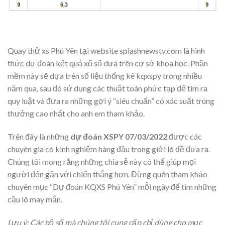
Quay thử xs Phú Yên tại website splashnewstv.com là hình
thức dự đoán kết quả xổ số dựa trên cơ sở khoa học. Phần
mềm này sẽ dựa trên số liệu thống kê kqxspy trong nhiều
năm qua, sau đó sử dụng các thuật toán phức tạp để tìm ra
quy luật và đưa ra những gợi ý “siêu chuẩn” có xác suất trúng
thưởng cao nhất cho anh em tham khảo.
Trên đây là những
dự đoán XSPY 07/03/2022
được các
chuyên gia có kinh nghiệm hàng đầu trong giới lô đề đưa ra.
Chúng tôi mong rằng những chia sẻ này có thể giúp mọi
người đến gần với chiến thắng hơn. Đừng quên tham khảo
chuyên mục “Dự đoán KQXS Phú Yên” mỗi ngày để tìm những
cầu lô may mắn.
Lưu ý: Các bộ số mà chúng tôi cung cấp chỉ dùng cho mục