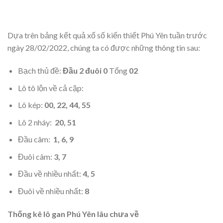
Dựa trên bảng kết quả xổ số kiến thiết Phú Yên
tuần trước
ngày 28/02/2022, chúng ta có được những thông tin sau:
Bạch thủ đề:
Đầu 2 đuôi 0
Tổng
02
Lô tô lộn về cả cặp:
Lô kép:
00, 22, 44, 55
Lô 2 nháy:
20, 51
Đầu câm:
1, 6, 9
Đuôi câm:
3, 7
Đầu về nhiều nhất:
4, 5
Đuôi về nhiều nhất:
8
Thống kê lô gan Phú Yên lâu chưa về