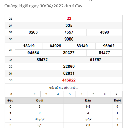
Quảng Ngãi ngày
30/04/2022
dưới đây: