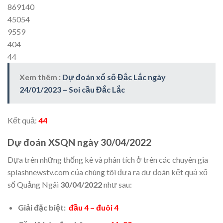
869140
45054
9559
404
44
Xem thêm :
Dự đoán xổ số Đắc Lắc ngày
24/01/2023 – Soi cầu Đắc Lắc
Kết quả:
44
Dự đoán XSQN ngày
30/04/2022
Dựa trên những thống kê và phân tích ở trên các chuyên gia
splashnewstv.com của chúng tôi đưa ra dự đoán kết quả xổ
số Quảng Ngãi
30/04/2022
như sau:
Giải đặc biệt:
đầu 4 – đuôi 4