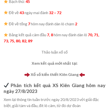
Bạch thủ:
45
Đề về
43
ngày mai đánh
32 – 72
Đề về tổng
7
hôm nay đánh dàn lô chạm
2
Bảng kết quả câm đầu
7, 8
hôm nay đánh dàn lô
70, 71,
73, 75, 80, 82, 89
Thảo luận xổ số
Xem kết quả mới nhất tại:
Xổ số kiến thiết Kiên Giang
Phân tích kết quả XS Kiên Giang hôm nay
ngày 27/8/2023
Xem lại thông tin tuần trước ngày 20/8/2023 với giải đặc
biệt, giải tám và đầu, đít lô câm, từ đó dự đoán