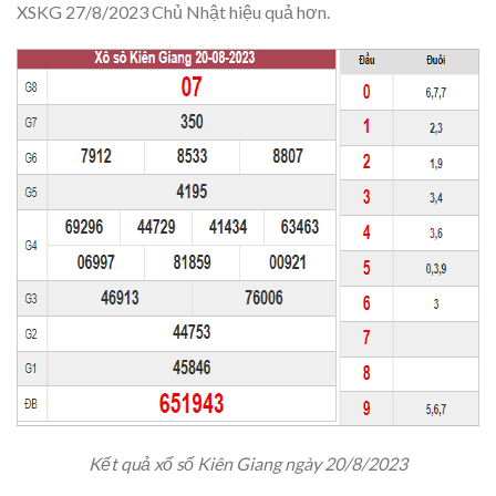
XSKG 27/8/2023 Chủ Nhật hiệu quả hơn.
Kết quả xổ số Kiên Giang ngày 20/8/2023