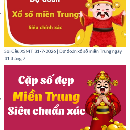
Soi Cầu XSMT 31-7-2026 | Dự đoán xổ số miền Trung ngày
31 tháng 7