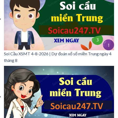
Soi Cầu XSMT 4-8-2026 | Dự đoán xổ số miền Trung ngày 4
tháng 8