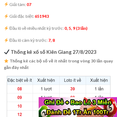
Giải tám:
07
Giải đặc biệt
:
651943
Đầu lô về nhiều nhất kỳ trước:
0, 5, 9 (3 lần)
Đầu lô câm kỳ trước:
7, 8
Thống kê xổ số Kiên Giang 27/8/2023​​​​​​​
Thống kê các bộ số về ít nhất trong vòng 30 lần quay
gần đây nhất