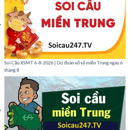
Soi Cầu XSMT 6-8-2026 | Dự đoán xổ số miền Trung ngày 6
tháng 8