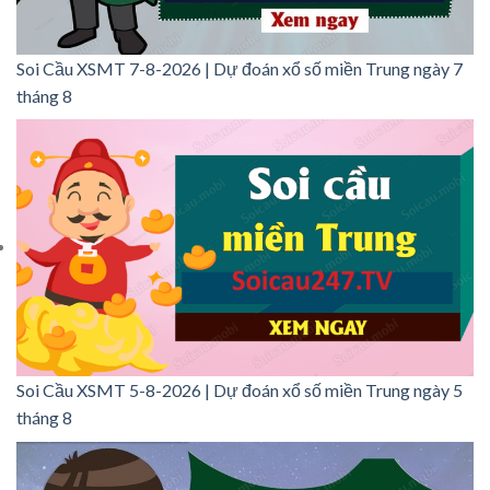
Soi Cầu XSMT 7-8-2026 | Dự đoán xổ số miền Trung ngày 7
tháng 8
Soi Cầu XSMT 5-8-2026 | Dự đoán xổ số miền Trung ngày 5
tháng 8