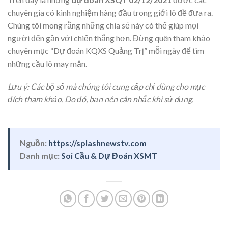
chuyên gia có kinh nghiệm hàng đầu trong giới lô đề đưa ra.
Chúng tôi mong rằng những chia sẻ này có thể giúp mọi
người đến gần với chiến thắng hơn. Đừng quên tham khảo
chuyên mục “Dự đoán KQXS Quảng Trị” mỗi ngày để tìm
những cầu lô may mắn.
Lưu ý: Các bộ số mà chúng tôi cung cấp chỉ dùng cho mục
đích tham khảo. Do đó, bạn nên cân nhắc khi sử dụng.
Nguồn:
https://splashnewstv.com
Danh mục:
Soi Cầu & Dự Đoán XSMT