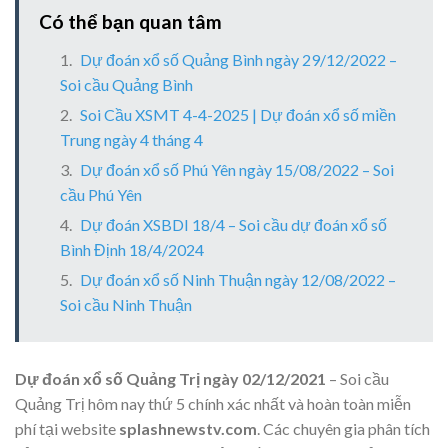
Có thể bạn quan tâm
Dự đoán xổ số Quảng Bình ngày 29/12/2022 –
Soi cầu Quảng Bình
Soi Cầu XSMT 4-4-2025 | Dự đoán xổ số miền
Trung ngày 4 tháng 4
Dự đoán xổ số Phú Yên ngày 15/08/2022 – Soi
cầu Phú Yên
Dự đoán XSBDI 18/4 – Soi cầu dự đoán xổ số
Bình Định 18/4/2024
Dự đoán xổ số Ninh Thuận ngày 12/08/2022 –
Soi cầu Ninh Thuận
Dự đoán xổ số Quảng Trị ngày 02/12/2021
– Soi cầu
Quảng Trị hôm nay thứ 5 chính xác nhất và hoàn toàn miễn
phí tại website
splashnewstv.com
. Các chuyên gia phân tích