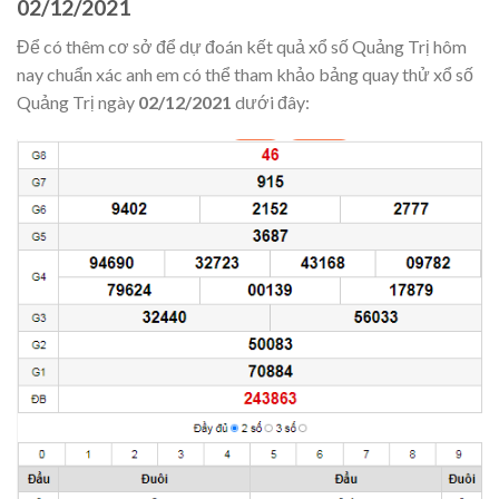
02/12/2021
Để có thêm cơ sở để dự đoán kết quả xổ số Quảng Trị hôm
nay chuẩn xác anh em có thể tham khảo bảng quay thử xổ số
Quảng Trị ngày
02/12/2021
dưới đây: