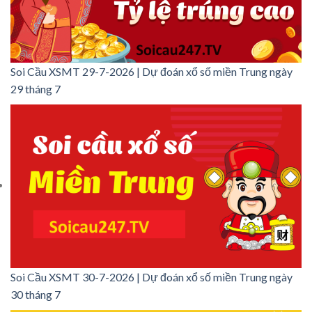
Soi Cầu XSMT 29-7-2026 | Dự đoán xổ số miền Trung ngày
29 tháng 7
Soi Cầu XSMT 30-7-2026 | Dự đoán xổ số miền Trung ngày
30 tháng 7