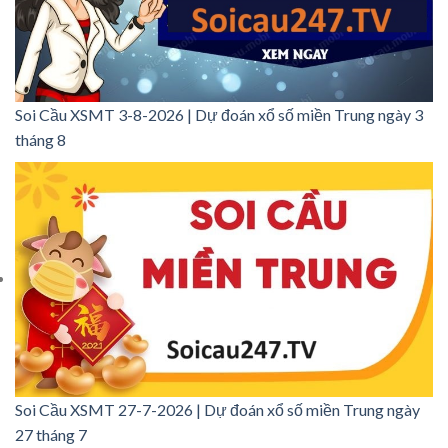
Soi Cầu XSMT 3-8-2026 | Dự đoán xổ số miền Trung ngày 3
tháng 8
Soi Cầu XSMT 27-7-2026 | Dự đoán xổ số miền Trung ngày
27 tháng 7