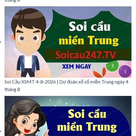
Soi Cầu XSMT 4-8-2026 | Dự đoán xổ số miền Trung ngày 4
tháng 8