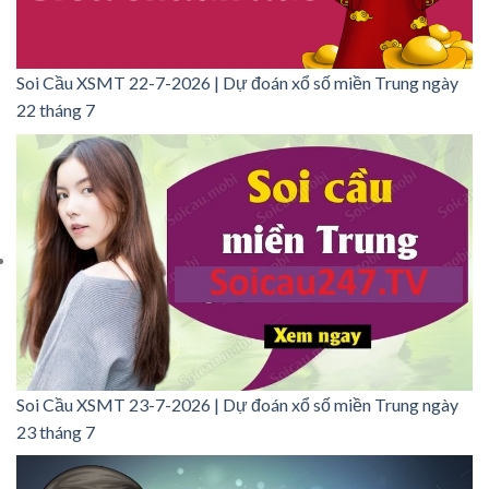
Soi Cầu XSMT 22-7-2026 | Dự đoán xổ số miền Trung ngày
22 tháng 7
Soi Cầu XSMT 23-7-2026 | Dự đoán xổ số miền Trung ngày
23 tháng 7