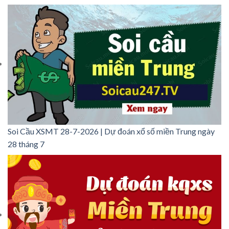
Soi Cầu XSMT 28-7-2026 | Dự đoán xổ số miền Trung ngày
28 tháng 7