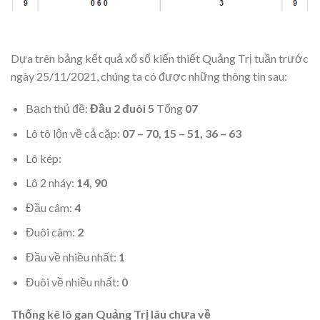
Dựa trên bảng kết quả xổ số kiến thiết Quảng Trị
tuần trước
ngày 25/11/2021, chúng ta có được những thông tin sau:
Bạch thủ đề:
Đầu 2 đuôi 5
Tổng
07
Lô tô lộn về cả cặp:
07 – 70, 15 – 51, 36 – 63
Lô kép:
Lô 2 nháy:
14, 90
Đầu câm:
4
Đuôi câm:
2
Đầu về nhiều nhất:
1
Đuôi về nhiều nhất:
0
Thống kê lô gan Quảng Trị lâu chưa về