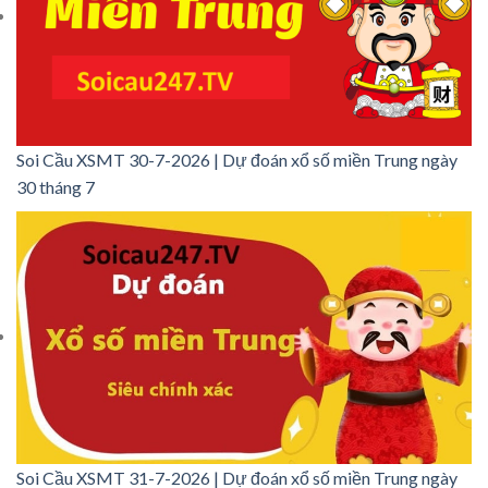
Soi Cầu XSMT 30-7-2026 | Dự đoán xổ số miền Trung ngày
30 tháng 7
Soi Cầu XSMT 31-7-2026 | Dự đoán xổ số miền Trung ngày