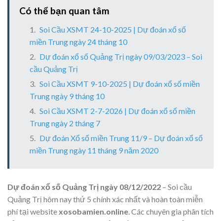
Có thể bạn quan tâm
Soi Cầu XSMT 24-10-2025 | Dự đoán xổ số
miền Trung ngày 24 tháng 10
Dự đoán xổ số Quảng Trị ngày 09/03/2023 – Soi
cầu Quảng Trị
Soi Cầu XSMT 9-10-2025 | Dự đoán xổ số miền
Trung ngày 9 tháng 10
Soi Cầu XSMT 2-7-2026 | Dự đoán xổ số miền
Trung ngày 2 tháng 7
Dự đoán Xổ số miền Trung 11/9 – Dự đoán xổ số
miền Trung ngày 11 tháng 9 năm 2020
Dự đoán xổ số Quảng Trị ngày 08/12/2022
– Soi cầu
Quảng Trị hôm nay thứ 5 chính xác nhất và hoàn toàn miễn
phí tại website
xosobamien.online
. Các chuyên gia phân tích