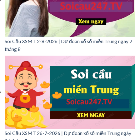
Soi Cầu XSMT 2-8-2026 | Dự đoán xổ số miền Trung ngày 2
tháng 8
Soi Cầu XSMT 26-7-2026 | Dự đoán xổ số miền Trung ngày