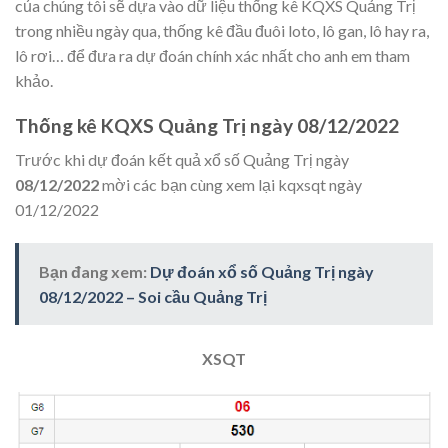
của chúng tôi sẽ dựa vào dữ liệu thống kê KQXS Quảng Trị
trong nhiều ngày qua, thống kê đầu đuôi loto, lô gan, lô hay ra,
lô rơi… để đưa ra dự đoán chính xác nhất cho anh em tham
khảo.
Thống kê KQXS Quảng Trị ngày 08/12/2022
Trước khi dự đoán kết quả xổ số Quảng Trị ngày
08/12/2022
mời các bạn cùng xem lại kqxsqt ngày
01/12/2022
Bạn đang xem:
Dự đoán xổ số Quảng Trị ngày
08/12/2022 – Soi cầu Quảng Trị
XSQT