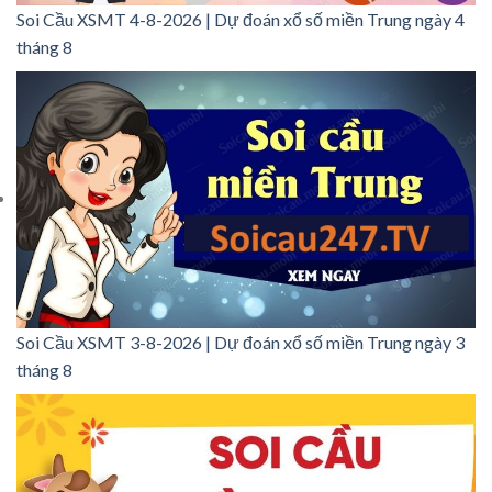
Soi Cầu XSMT 4-8-2026 | Dự đoán xổ số miền Trung ngày 4
tháng 8
Soi Cầu XSMT 3-8-2026 | Dự đoán xổ số miền Trung ngày 3
tháng 8