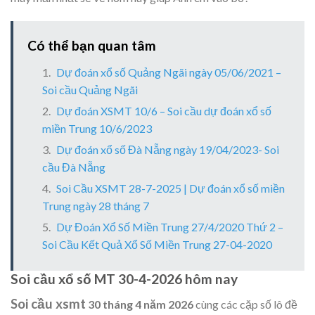
Có thể bạn quan tâm
Dự đoán xổ số Quảng Ngãi ngày 05/06/2021 –
Soi cầu Quảng Ngãi
Dự đoán XSMT 10/6 – Soi cầu dự đoán xổ số
miền Trung 10/6/2023
Dự đoán xổ số Đà Nẵng ngày 19/04/2023- Soi
cầu Đà Nẵng
Soi Cầu XSMT 28-7-2025 | Dự đoán xổ số miền
Trung ngày 28 tháng 7
Dự Đoán Xổ Số Miền Trung 27/4/2020 Thứ 2 –
Soi Cầu Kết Quả Xổ Số Miền Trung 27-04-2020
Soi cầu xổ số MT 30
-4-2026 hôm nay
Soi cầu xsmt
30 tháng 4 năm 2026
cùng các cặp số lô đề