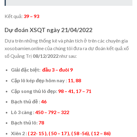
Kết quả:
39 – 93
Dự đoán XSQT ngày 21/04/2022
Dựa trên những thống kê và phân tích ở trên các chuyên gia
xosobamien.online của chúng tôi đưa ra dự đoán kết quả xổ
số Quảng Trị
08/12/2022
như sau:
Giải đặc biệt:
đầu 3 – đuôi 9
Cặp lô kép đẹp hôm nay
:
11, 88
Cặp song thủ lô đẹp:
98 – 41, 17 – 71
Bạch thủ đề :
46
Lô 3 càng :
450 – 792 – 322
Bạch thủ lô:
78
Xiên 2 :
( 22- 15 ), ( 50 – 17 ), ( 58 -56), ( 12 – 86)