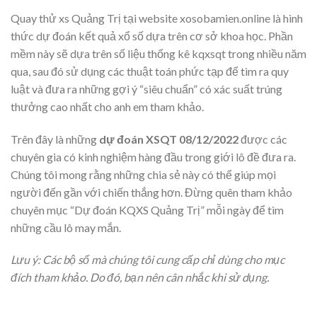
Quay thử xs Quảng Trị tại website xosobamien.online là hình
thức dự đoán kết quả xổ số dựa trên cơ sở khoa học. Phần
mềm này sẽ dựa trên số liệu thống kê kqxsqt trong nhiều năm
qua, sau đó sử dụng các thuật toán phức tạp để tìm ra quy
luật và đưa ra những gợi ý “siêu chuẩn” có xác suất trúng
thưởng cao nhất cho anh em tham khảo.
Trên đây là những
dự đoán XSQT 08/12/2022
được các
chuyên gia có kinh nghiệm hàng đầu trong giới lô đề đưa ra.
Chúng tôi mong rằng những chia sẻ này có thể giúp mọi
người đến gần với chiến thắng hơn. Đừng quên tham khảo
chuyên mục “Dự đoán KQXS Quảng Trị” mỗi ngày để tìm
những cầu lô may mắn.
Lưu ý: Các bộ số mà chúng tôi cung cấp chỉ dùng cho mục
đích tham khảo. Do đó, bạn nên cân nhắc khi sử dụng.