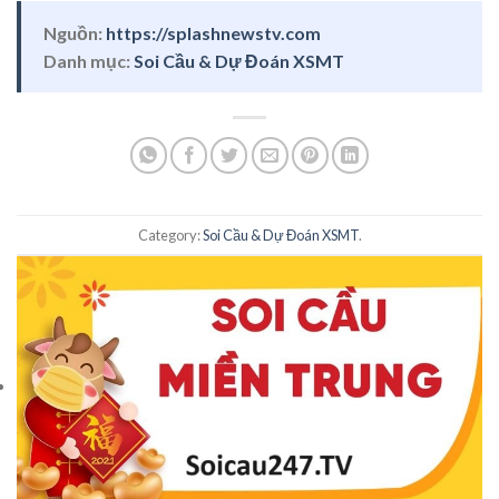
Nguồn:
https://splashnewstv.com
Danh mục:
Soi Cầu & Dự Đoán XSMT
Category:
Soi Cầu & Dự Đoán XSMT
.