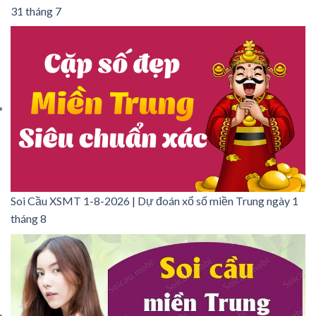
31 tháng 7
Soi Cầu XSMT 1-8-2026 | Dự đoán xổ số miền Trung ngày 1
tháng 8