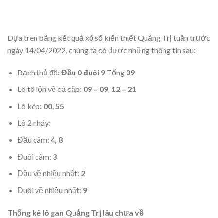
Dựa trên bảng kết quả xổ số kiến thiết Quảng Trị
tuần trước
ngày 14/04/2022, chúng ta có được những thông tin sau:
Bạch thủ đề:
Đầu 0 đuôi 9
Tổng
09
Lô tô lộn về cả cặp:
09 – 09, 12 – 21
Lô kép
: 00, 55
Lô 2 nháy:
Đầu câm:
4, 8
Đuôi câm:
3
Đầu về nhiều nhất:
2
Đuôi về nhiều nhất:
9
Thống kê lô gan Quảng Trị lâu chưa về