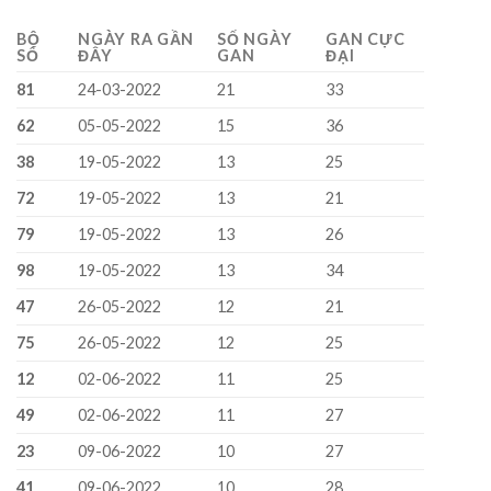
BỘ
NGÀY RA GẦN
SỐ NGÀY
GAN CỰC
SỐ
ĐÂY
GAN
ĐẠI
81
24-03-2022
21
33
62
05-05-2022
15
36
38
19-05-2022
13
25
72
19-05-2022
13
21
79
19-05-2022
13
26
98
19-05-2022
13
34
47
26-05-2022
12
21
75
26-05-2022
12
25
12
02-06-2022
11
25
49
02-06-2022
11
27
23
09-06-2022
10
27
41
09-06-2022
10
28