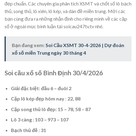
đẹp chuẩn. Các chuyên gia phân tích XSMT và chốt số lô bạch
thủ, song thủ, lô xiên, lô kép, và dàn đề miền trung. Mời các
bạn cùng đưa ra những nhận định cho riêng mình về các cặp
số ở ngoài mục bình luận tại soicau247tv.tv nhé.
Bạn đang xem:
Soi Cầu XSMT 30-4-2026 | Dự đoán
xổ số miền Trung ngày 30 tháng 4
Soi cầu xổ số Bình Định 30
/4/2026
Giải đặc biệt:
đầu 6 – đuôi 2
Cặp lô kép đẹp hôm nay
:
22, 88
Cặp song thủ lô đẹp: 15 – 78, 58 – 87
Lô 3 càng : 103 – 973 – 107
Bạch thủ đề : 31