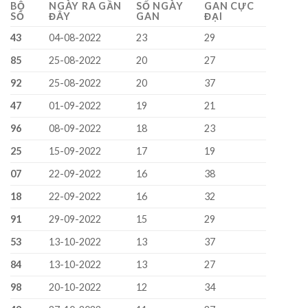
BỘ
NGÀY RA GẦN
SỐ NGÀY
GAN CỰC
SỐ
ĐÂY
GAN
ĐẠI
43
04-08-2022
23
29
85
25-08-2022
20
27
92
25-08-2022
20
37
47
01-09-2022
19
21
96
08-09-2022
18
23
25
15-09-2022
17
19
07
22-09-2022
16
38
18
22-09-2022
16
32
91
29-09-2022
15
29
53
13-10-2022
13
37
84
13-10-2022
13
27
98
20-10-2022
12
34