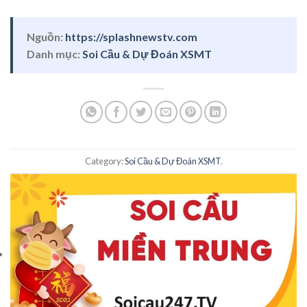
Nguồn:
https://splashnewstv.com
Danh mục:
Soi Cầu & Dự Đoán XSMT
Category:
Soi Cầu & Dự Đoán XSMT
.