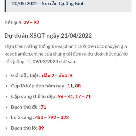
20/05/2021 – Soi cầu Quảng Bình
Kết quả:
29 – 92
Dự đoán XSQT ngày 21/04/2022
Dựa trên những thống kê và phân tích ở trên các chuyên gia
xosobamien.online của chúng tôi đưa ra dự đoán kết quả xổ
số Quảng Trị
09/03/2023
như sau:
Giải đặc biệt:
đầu 2 – đuôi 9
Cặp lô kép đẹp hôm nay
:
11, 88
Cặp song thủ lô đẹp:
98 – 41, 17 – 71
Bạch thủ đề :
71
Lô 3 càng :
450 – 792 – 322
Bạch thủ lô:
89