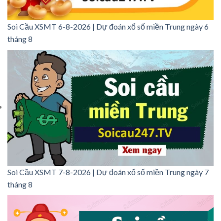
Soi Cầu XSMT 6-8-2026 | Dự đoán xổ số miền Trung ngày 6
tháng 8
Soi Cầu XSMT 7-8-2026 | Dự đoán xổ số miền Trung ngày 7
tháng 8