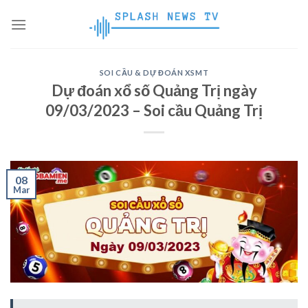
Skip
to
content
SOI CẦU & DỰ ĐOÁN XSMT
Dự đoán xổ số Quảng Trị ngày
09/03/2023 – Soi cầu Quảng Trị
08
Mar