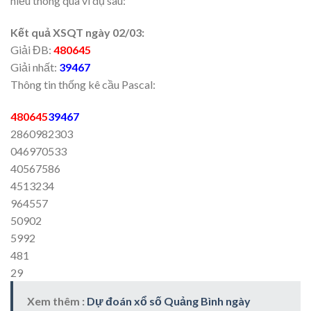
hiểu thông qua ví dụ sau:
Kết quả XSQT ngày 02/03:
Giải ĐB:
480645
Giải nhất:
39467
Thông tin thống kê cầu Pascal:
480645
39467
2860982303
046970533
40567586
4513234
964557
50902
5992
481
29
Xem thêm :
Dự đoán xổ số Quảng Bình ngày