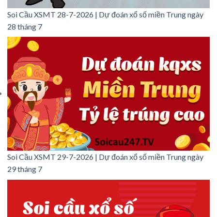
Soi Cầu XSMT 28-7-2026 | Dự đoán xổ số miền Trung ngày
28 tháng 7
Soi Cầu XSMT 29-7-2026 | Dự đoán xổ số miền Trung ngày
29 tháng 7