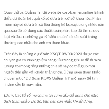
Quay thử xs Quảng Trị tại website xosobamien.online là hình
thức dự đoán kết quả xổ số dựa trên cơ sở khoa học. Phần
mềm này sẽ dựa trên số liệu thống kê kqxsqt trong nhiều năm
qua, sau đó sử dụng các thuật toán phức tạp để tìm ra quy
luật và đưa ra những gợi ý “siêu chuẩn” có xác suất trúng
thưởng cao nhất cho anh em tham khảo.
Trên đây là những
dự đoán XSQT 09/03/2023
được các
chuyên gia có kinh nghiệm hàng đầu trong giới lô đề đưa ra.
Chúng tôi mong rằng những chia sẻ này có thể giúp mọi
người đến gần với chiến thắng hơn. Đừng quên tham khảo
chuyên mục “Dự đoán KQXS Quảng Trị” mỗi ngày để tìm
những cầu lô may mắn.
Lưu ý: Các bộ số mà chúng tôi cung cấp chỉ dùng cho mục
đích tham khảo. Do đó, bạn nên cân nhắc khi sử dụng.