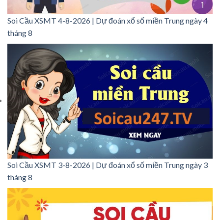
Soi Cầu XSMT 4-8-2026 | Dự đoán xổ số miền Trung ngày 4
tháng 8
Soi Cầu XSMT 3-8-2026 | Dự đoán xổ số miền Trung ngày 3
tháng 8