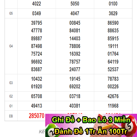
Kết quả MT ngày 13/8/2023