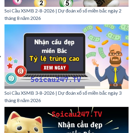
Soi Cầu XSMB 2-8-2026 | Dự đoán xổ số miền bắc ngày 2
tháng 8 năm 2026
Soi Cầu XSMB 3-8-2026 | Dự đoán xổ số miền bắc ngày 3
tháng 8 năm 2026