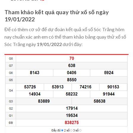
Tham khảo kết quả quay thử xổ số ngày
19/01/2022
Để có thêm cơ sở để dự đoán kết quả xổ số Sóc Trăng hôm
nay chuẩn xác anh em có thể tham khảo bảng quay thử xổ số
Sóc Trăng ngày
19/01/2022
dưới đây: