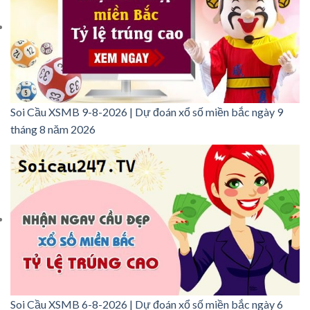
Soi Cầu XSMB 9-8-2026 | Dự đoán xổ số miền bắc ngày 9
tháng 8 năm 2026
Soi Cầu XSMB 6-8-2026 | Dự đoán xổ số miền bắc ngày 6