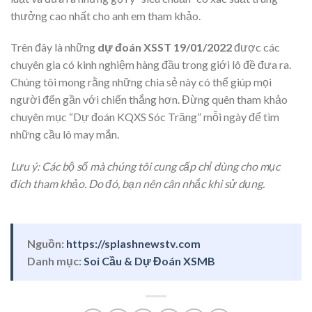
thưởng cao nhất cho anh em tham khảo.
Trên đây là những
dự đoán XSST 19/01/2022
được các
chuyên gia có kinh nghiệm hàng đầu trong giới lô đề đưa ra.
Chúng tôi mong rằng những chia sẻ này có thể giúp mọi
người đến gần với chiến thắng hơn. Đừng quên tham khảo
chuyên mục “Dự đoán KQXS Sóc Trăng” mỗi ngày để tìm
những cầu lô may mắn.
Lưu ý: Các bộ số mà chúng tôi cung cấp chỉ dùng cho mục
đích tham khảo. Do đó, bạn nên cân nhắc khi sử dụng.
Nguồn:
https://splashnewstv.com
Danh mục:
Soi Cầu & Dự Đoán XSMB