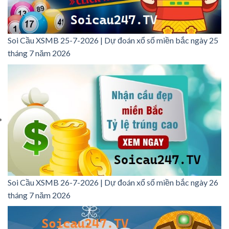
Soi Cầu XSMB 25-7-2026 | Dự đoán xổ số miền bắc ngày 25
tháng 7 năm 2026
Soi Cầu XSMB 26-7-2026 | Dự đoán xổ số miền bắc ngày 26
tháng 7 năm 2026