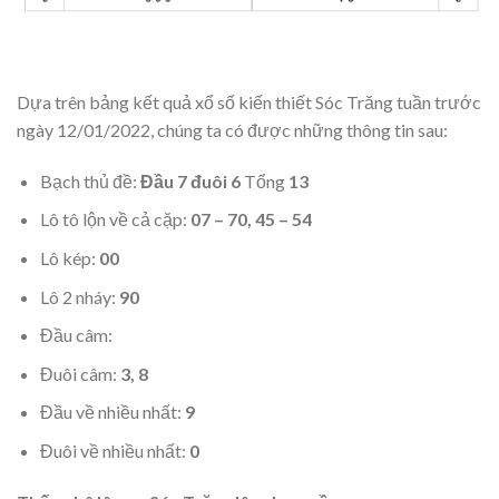
Dựa trên bảng kết quả xổ số kiến thiết Sóc Trăng
tuần trước
ngày 12/01/2022, chúng ta có được những thông tin sau:
Bạch thủ đề:
Đầu 7 đuôi 6
Tổng
13
Lô tô lộn về cả cặp:
07 – 70, 45 – 54
Lô kép:
00
Lô 2 nháy:
90
Đầu câm:
Đuôi câm:
3, 8
Đầu về nhiều nhất:
9
Đuôi về nhiều nhất:
0