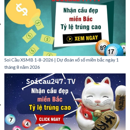
Soi Cầu XSMB 1-8-2026 | Dự đoán xổ số miền bắc ngày 1
tháng 8 năm 2026