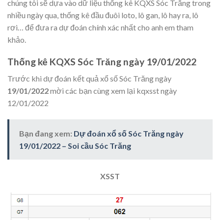
chúng tôi sẽ dựa vào dữ liệu thống kê KQXS Sóc Trăng trong
nhiều ngày qua, thống kê đầu đuôi loto, lô gan, lô hay ra, lô
rơi… để đưa ra dự đoán chính xác nhất cho anh em tham
khảo.
Thống kê KQXS Sóc Trăng ngày
19/01/2022
Trước khi dự đoán kết quả xổ số Sóc Trăng ngày
19/01/2022
mời các bạn cùng xem lại kqxsst ngày
12/01/2022
Bạn đang xem:
Dự đoán xổ số Sóc Trăng ngày
19/01/2022 – Soi cầu Sóc Trăng
XSST