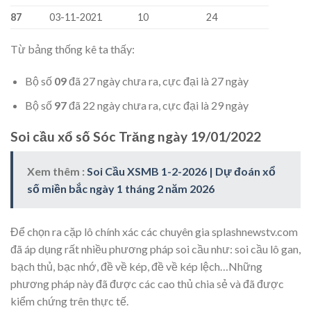
87
03-11-2021
10
24
Từ bảng thống kê ta thấy:
Bộ số
09
đã 27 ngày chưa ra, cực đại là 27 ngày
Bộ số
97
đã 22 ngày chưa ra, cực đại là 29 ngày
Soi cầu xổ số Sóc Trăng ngày 19/01/2022
Xem thêm :
Soi Cầu XSMB 1-2-2026 | Dự đoán xổ
số miền bắc ngày 1 tháng 2 năm 2026
Để chọn ra cặp lô chính xác các chuyên gia splashnewstv.com
đã áp dụng rất nhiều phương pháp soi cầu như: soi cầu lô gan,
bạch thủ, bạc nhớ, đề về kép, đề về kép lệch…Những
phương pháp này đã được các cao thủ chia sẻ và đã được
kiểm chứng trên thực tế.