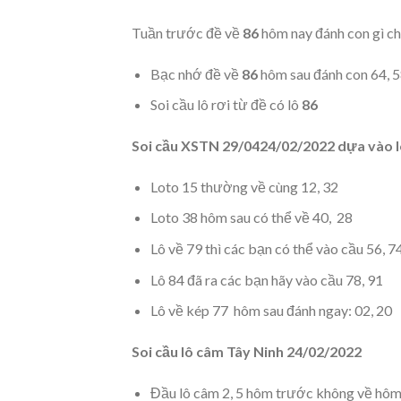
Tuần trước đề về
86
hôm nay đánh con gì ch
Bạc nhớ đề về
86
hôm sau đánh con 64, 
Soi cầu lô rơi từ đề có lô
86
Soi cầu XSTN
29/0424/02/2022
dựa vào l
Loto 15 thường về cùng 12, 32
Loto 38 hôm sau có thể về 40, 28
Lô về 79 thì các bạn có thể vào cầu 56, 7
Lô 84 đã ra các bạn hãy vào cầu 78, 91
Lô về kép 77 hôm sau đánh ngay: 02, 20
Soi cầu lô câm Tây Ninh
24/02/2022
Đầu lô câm 2, 5 hôm trước không về hôm 