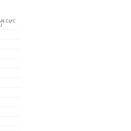
AN CỰC
I