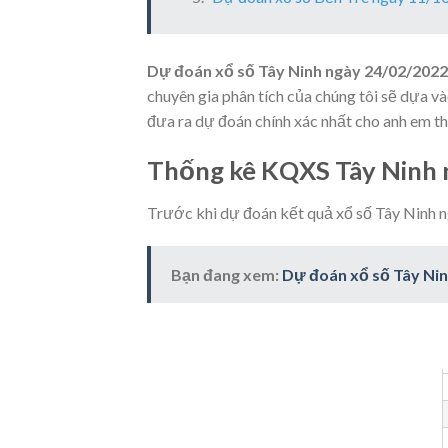
Dự đoán xổ số Tây Ninh ngày 24/02/202
chuyên gia phân tích của chúng tôi sẽ dựa và
đưa ra dự đoán chính xác nhất cho anh em t
Thống kê KQXS Tây Ninh 
Trước khi dự đoán kết quả xổ số Tây Ninh 
Bạn đang xem:
Dự đoán xổ số Tây Nin