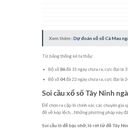
Xem thêm :
Dự đoán xổ số Cà Mau ngà
Từ bảng thống kê ta thấy:
Bộ số
86
đã 31 ngày chưa ra, cực đại là 
Bộ số
04
đã 22 ngày chưa ra, cực đại là 
Soi cầu xổ số Tây Ninh n
Để chọn ra cặp lô chính xác các chuyên gia 
đề về kép lệch…Những phương pháp này đã đ
Soi cầu lô đề bạc nhớ, lô rơi từ đề Tây Ni