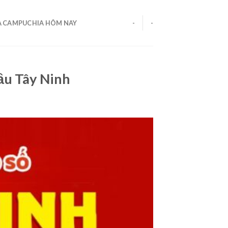
À CAMPUCHIA HÔM NAY
-
-
ầu Tây Ninh