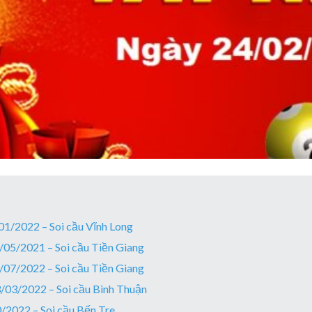
01/2022 – Soi cầu Vĩnh Long
/05/2021 – Soi cầu Tiền Giang
/07/2022 – Soi cầu Tiền Giang
/03/2022 – Soi cầu Bình Thuận
/2022 – Soi cầu Bến Tre