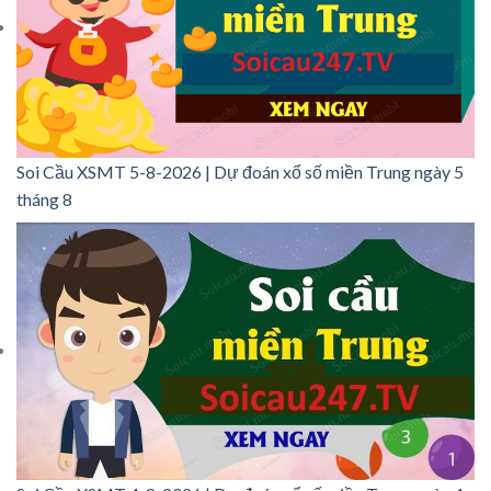
Soi Cầu XSMT 5-8-2026 | Dự đoán xổ số miền Trung ngày 5
tháng 8