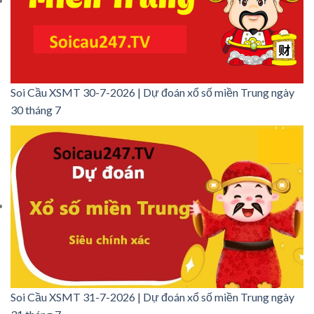
Soi Cầu XSMT 30-7-2026 | Dự đoán xổ số miền Trung ngày
30 tháng 7
Soi Cầu XSMT 31-7-2026 | Dự đoán xổ số miền Trung ngày