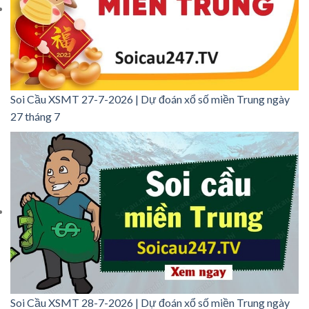
Soi Cầu XSMT 27-7-2026 | Dự đoán xổ số miền Trung ngày
27 tháng 7
Soi Cầu XSMT 28-7-2026 | Dự đoán xổ số miền Trung ngày