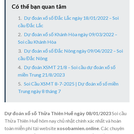
Có thể bạn quan tâm
Dự đoán xổ số Đắc Lắc ngày 18/01/2022 – Soi
cầu Đắc Lắc
Dự đoán xổ số Khánh Hòa ngày 09/03/2022 –
Soi cầu Khánh Hòa
Dự đoán xổ số Đắc Nông ngày 09/04/2022 – Soi
cầu Đắc Nông
Dự đoán XSMT 21/8 – Soi cầu dự đoán xổ số
miền Trung 21/8/2023
Soi Cầu XSMT 8-7-2025 | Dự đoán xổ số miền
Trung ngày 8 tháng 7
Dự đoán xổ số Thừa Thiên Huế ngày 08/01/2023
Soi cầu
Thừa Thiên Huế hôm nay chủ nhật chính xác nhất và hoàn
toàn miễn phí tại website
xosobamien.online
. Các chuyên