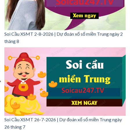
Soi Cầu XSMT 2-8-2026 | Dự đoán xổ số miền Trung ngày 2
tháng 8
Soi Cầu XSMT 26-7-2026 | Dự đoán xổ số miền Trung ngày
26 tháng 7