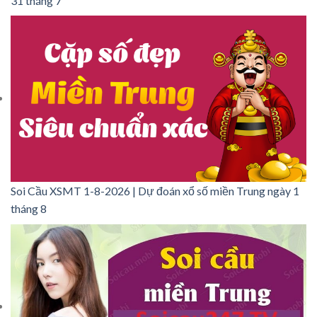
31 tháng 7
Soi Cầu XSMT 1-8-2026 | Dự đoán xổ số miền Trung ngày 1
tháng 8