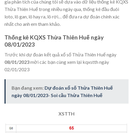
gia phân tích của chúng tôi sẽ dựa vào dữ liệu thống kê KQXS
Thừa Thiên Huế trong nhiều ngày qua, thống kê đầu đuôi
loto, lô gan, lô hay ra, lô rơi… để đưa ra dự đoán chính xác
nhất cho anh em tham khảo.
Thống kê KQXS Thừa Thiên Huế ngày
08/01/2023
Trước khi dự đoán kết quả xổ số Thừa Thiên Huế ngày
08/01/2023
mời các bạn cùng xem lại kqxstth ngày
02/01/2023
Bạn đang xem:
Dự đoán xổ số Thừa Thiên Huế
ngày 08/01/2023- Soi cầu Thừa Thiên Huế
XSTTH