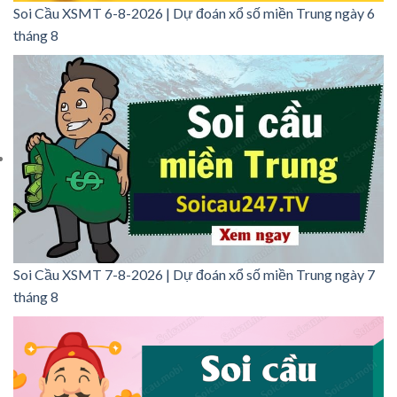
Soi Cầu XSMT 6-8-2026 | Dự đoán xổ số miền Trung ngày 6
tháng 8
Soi Cầu XSMT 7-8-2026 | Dự đoán xổ số miền Trung ngày 7
tháng 8