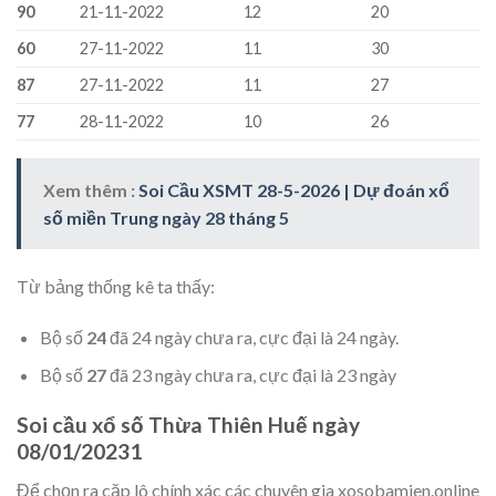
90
21-11-2022
12
20
60
27-11-2022
11
30
87
27-11-2022
11
27
77
28-11-2022
10
26
Xem thêm :
Soi Cầu XSMT 28-5-2026 | Dự đoán xổ
số miền Trung ngày 28 tháng 5
Từ bảng thống kê ta thấy:
Bộ số
24
đã 24 ngày chưa ra, cực đại là 24 ngày.
Bộ số
27
đã 23 ngày chưa ra, cực đại là 23 ngày
Soi cầu xổ số Thừa Thiên Huế ngày
08/01/20231
Để chọn ra cặp lô chính xác các chuyên gia xosobamien.online