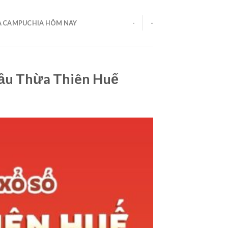
À CAMPUCHIA HÔM NAY
-
-
cầu Thừa Thiên Huế