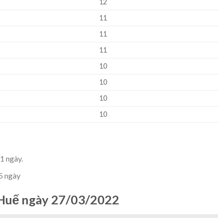
12
11
11
11
10
10
10
10
1 ngày.
35 ngày
 Huế ngày 27/03/2022