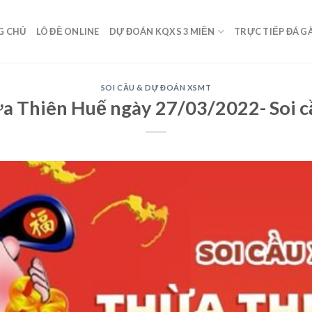
G CHỦ
LÔ ĐỀ ONLINE
DỰ ĐOÁN KQXS 3 MIỀN
TRỰC TIẾP ĐÁ G
SOI CẦU & DỰ ĐOÁN XSMT
a Thiên Huế ngày 27/03/2022- Soi 