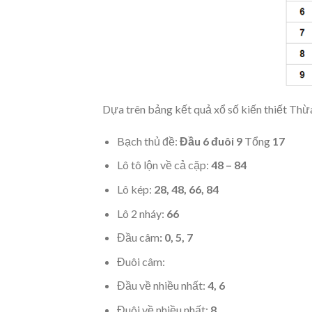
Dựa trên bảng kết quả xổ số kiến thiết Th
Bạch thủ đề:
Đầu 6 đuôi 9
Tổng
17
Lô tô lộn về cả cặp:
48 – 84
Lô kép:
28, 48, 66, 84
Lô 2 nháy:
66
Đầu câm
: 0, 5, 7
Đuôi câm:
Đầu về nhiều nhất:
4, 6
Đuôi về nhiều nhất:
8