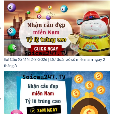
Soi Cầu XSMN 2-8-2026 | Dự đoán xổ số miền nam ngày 2
tháng 8