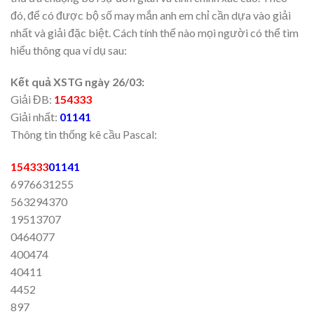
đó, để có được bộ số may mắn anh em chỉ cần dựa vào giải
nhất và giải đặc biệt. Cách tính thế nào mọi người có thể tìm
hiểu thông qua ví dụ sau:
Kết quả XSTG ngày 26/03:
Giải ĐB:
154333
Giải nhất:
01141
Thông tin thống kê cầu Pascal:
154333
01141
6976631255
563294370
19513707
0464077
400474
40411
4452
897