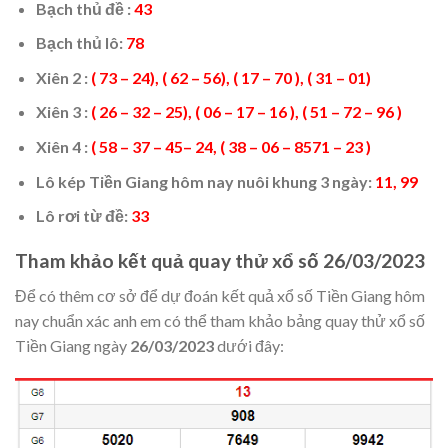
Bạch thủ đề :
43
Bạch thủ lô:
78
Xiên 2 :
( 73 – 24), ( 62 – 56), ( 17 – 70 ), ( 31 – 01)
Xiên 3 :
( 26 – 32 – 25), ( 06 – 17 – 16 ), ( 51 – 72 – 96 )
Xiên 4 :
( 58 – 37 – 45– 24, ( 38 – 06 – 8571 – 23 )
Lô kép Tiền Giang hôm nay nuôi khung 3 ngày:
11, 99
Lô rơi từ đề:
33
Tham khảo kết quả quay thử xổ số 26/03/2023
Để có thêm cơ sở để dự đoán kết quả xổ số Tiền Giang hôm
nay chuẩn xác anh em có thể tham khảo bảng quay thử xổ số
Tiền Giang ngày
26/03/2023
dưới đây: