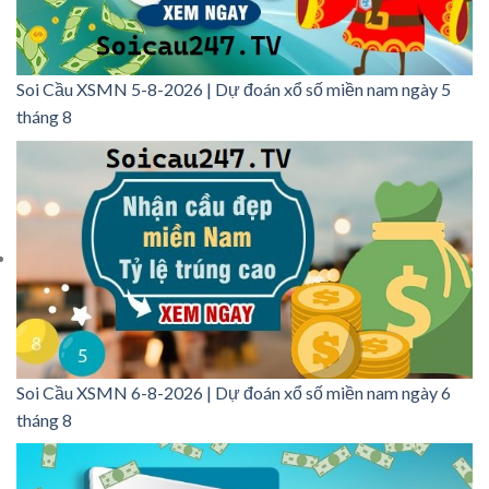
Soi Cầu XSMN 5-8-2026 | Dự đoán xổ số miền nam ngày 5
tháng 8
Soi Cầu XSMN 6-8-2026 | Dự đoán xổ số miền nam ngày 6
tháng 8