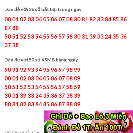
Dàn đề với 36 số bất bại trong ngày
00 01 02 03 04 05 06 07 08 80 81 82 83 84 85 86
87 88
50 51 52 53 54 55 56 57 58 30 31 39 33 24 35 36
37 38
Dàn đề với 50 số XSMB hàng ngày
90 91 92 93 94 95 96 97 98 99
00 01 02 03 04 05 06 07 08 09
50 51 52 53 54 55 56 57 58 59
30 31 39 33 24 35 36 37 38 39
80 81 82 83 84 85 86 87 88 89
Để tăng khả năng chiến thắng lớn hơn, mọi người chơi cần