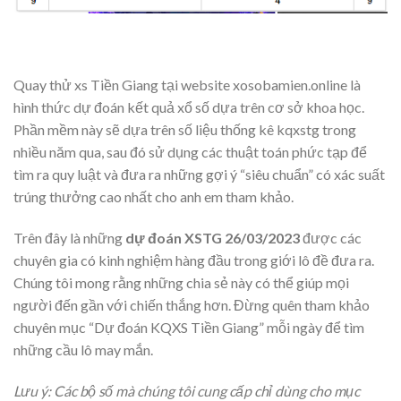
Quay thử xs Tiền Giang tại website xosobamien.online là
hình thức dự đoán kết quả xổ số dựa trên cơ sở khoa học.
Phần mềm này sẽ dựa trên số liệu thống kê kqxstg trong
nhiều năm qua, sau đó sử dụng các thuật toán phức tạp để
tìm ra quy luật và đưa ra những gợi ý “siêu chuẩn” có xác suất
trúng thưởng cao nhất cho anh em tham khảo.
Trên đây là những
dự đoán XSTG 26/03/2023
được các
chuyên gia có kinh nghiệm hàng đầu trong giới lô đề đưa ra.
Chúng tôi mong rằng những chia sẻ này có thể giúp mọi
người đến gần với chiến thắng hơn. Đừng quên tham khảo
chuyên mục “Dự đoán KQXS Tiền Giang” mỗi ngày để tìm
những cầu lô may mắn.
Lưu ý: Các bộ số mà chúng tôi cung cấp chỉ dùng cho mục