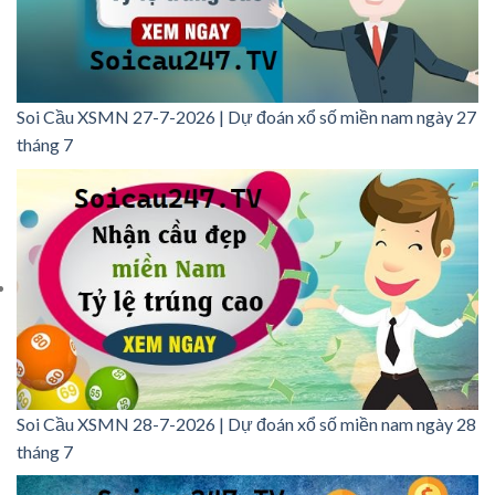
Soi Cầu XSMN 27-7-2026 | Dự đoán xổ số miền nam ngày 27
tháng 7
Soi Cầu XSMN 28-7-2026 | Dự đoán xổ số miền nam ngày 28
tháng 7