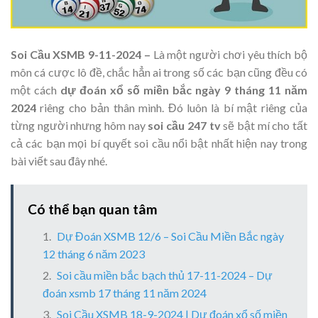
Soi Cầu XSMB 9-11-2024 –
Là một người chơi yêu thích bộ
môn cá cược lô đề, chắc hẳn ai trong số các bạn cũng đều có
một cách
dự đoán xổ số miền bắc ngày 9 tháng 11 năm
2024
riêng cho bản thân mình. Đó luôn là bí mật riêng của
từng người nhưng hôm nay
soi cầu 247 tv
sẽ bật mí cho tất
cả các bạn mọi bí quyết soi cầu nổi bật nhất hiện nay trong
bài viết sau đây nhé.
Có thể bạn quan tâm
Dự Đoán XSMB 12/6 – Soi Cầu Miền Bắc ngày
12 tháng 6 năm 2023
Soi cầu miền bắc bạch thủ 17-11-2024 – Dự
đoán xsmb 17 tháng 11 năm 2024
Soi Cầu XSMB 18-9-2024 | Dự đoán xổ số miền