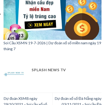
Soi Cầu XSMN 19-7-2026 | Dự đoán xổ số miền nam ngày 19
tháng 7
SPLASH NEWS TV
Dự đoán XSMB ngày
Dự đoán xổ số Đà Nẵng ngày
29/10/2021 – Soi cầu xổ số
03/11/2021 – Soi cầu Đà