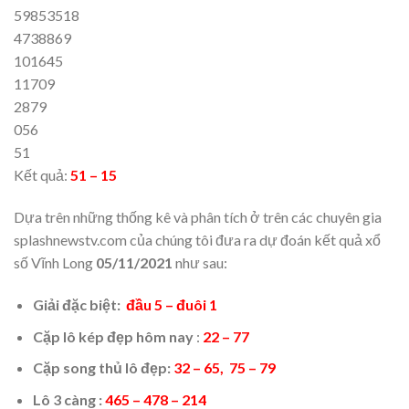
59853518
4738869
101645
11709
2879
056
51
Kết quả:
51 – 15
Dựa trên những thống kê và phân tích ở trên các chuyên gia
splashnewstv.com của chúng tôi đưa ra dự đoán kết quả xổ
số Vĩnh Long
05/11/2021
như sau:
Giải đặc biệt:
đầu 5 – đuôi 1
Cặp lô kép đẹp hôm nay
:
22 – 77
Cặp song thủ lô đẹp:
32 – 65, 75 – 79
Lô 3 càng :
465 – 478 – 214