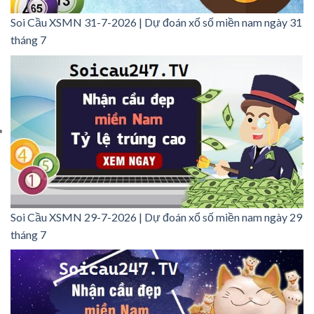
Soi Cầu XSMN 31-7-2026 | Dự đoán xổ số miền nam ngày 31
tháng 7
Soi Cầu XSMN 29-7-2026 | Dự đoán xổ số miền nam ngày 29
tháng 7