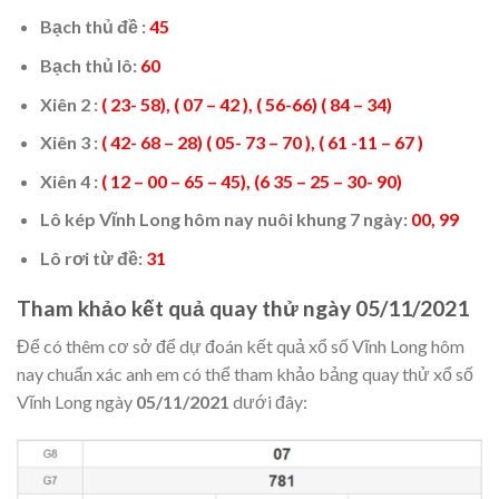
Bạch thủ đề :
45
Bạch thủ lô:
60
Xiên 2 :
( 23- 58), ( 07 – 42 ), ( 56-66) ( 84 – 34)
Xiên 3 :
( 42- 68 – 28) ( 05- 73 – 70 ), ( 61 -11 – 67 )
Xiên 4 :
( 12 – 00 – 65 – 45), (6 35 – 25 – 30- 90)
Lô kép Vĩnh Long hôm nay nuôi khung 7 ngày:
00, 99
Lô rơi từ đề:
31
Tham khảo kết quả quay thử ngày 05/11/2021
Để có thêm cơ sở để dự đoán kết quả xổ số Vĩnh Long hôm
nay chuẩn xác anh em có thể tham khảo bảng quay thử xổ số
Vĩnh Long ngày
05/11/2021
dưới đây: