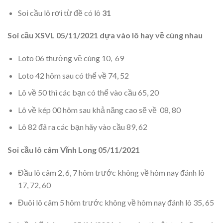
Soi cầu lô rơi từ đề có lô
31
Soi cầu XSVL
05/11/2021
dựa vào lô hay về cùng nhau
Loto 06 thường về cùng 10, 69
Loto 42 hôm sau có thể về 74, 52
Lô về 50 thì các bạn có thể vào cầu 65, 20
Lô về kép 00 hôm sau khả năng cao sẽ về 08, 80
Lô 82 đã ra các bạn hãy vào cầu 89, 62
Soi cầu lô câm Vĩnh Long
05/11/2021
Đầu lô câm 2, 6, 7 hôm trước không về hôm nay đánh lô
17, 72, 60
Đuôi lô câm 5 hôm trước không về hôm nay đánh lô 35, 65