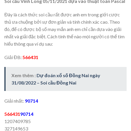
Soi cầu Vĩnh Long
05/11/2021
dựa vào thuật toán Pascal
Đây là cách thức soi cầu rất được anh em trong giới cược
thủ ưa chuộng bởi sự đơn giản và tính chính xác cao. Theo
đó, để có được bộ số may mắn anh em chỉ cần dựa vào giải
nhất và giải đặc biệt. Cách tính thế nào mọi người có thể tìm
hiểu thông qua ví dụ sau:
Giải ĐB
:
566431
Xem thêm :
Dự đoán xổ số Đồng Nai ngày
31/08/2022 – Soi cầu Đồng Nai
Giải nhất:
90714
566431
90714
1207409785
327149653