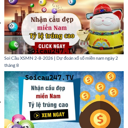
Soi Cầu XSMN 2-8-2026 | Dự đoán xổ số miền nam ngày 2
tháng 8