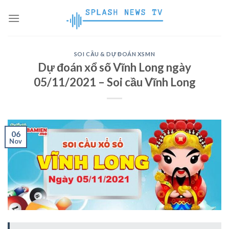
Skip
to
content
SOI CẦU & DỰ ĐOÁN XSMN
Dự đoán xổ số Vĩnh Long ngày
05/11/2021 – Soi cầu Vĩnh Long
06
Nov