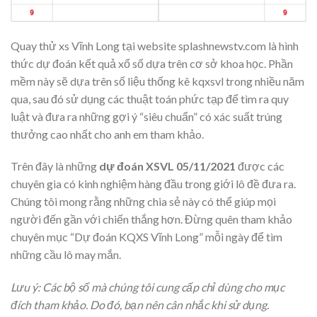
Quay thử xs Vĩnh Long tại website splashnewstv.com là hình
thức dự đoán kết quả xổ số dựa trên cơ sở khoa học. Phần
mềm này sẽ dựa trên số liệu thống kê kqxsvl trong nhiều năm
qua, sau đó sử dụng các thuật toán phức tạp để tìm ra quy
luật và đưa ra những gợi ý “siêu chuẩn” có xác suất trúng
thưởng cao nhất cho anh em tham khảo.
Trên đây là những
dự đoán XSVL 05/11/2021
được các
chuyên gia có kinh nghiệm hàng đầu trong giới lô đề đưa ra.
Chúng tôi mong rằng những chia sẻ này có thể giúp mọi
người đến gần với chiến thắng hơn. Đừng quên tham khảo
chuyên mục “Dự đoán KQXS Vĩnh Long” mỗi ngày để tìm
những cầu lô may mắn.
Lưu ý: Các bộ số mà chúng tôi cung cấp chỉ dùng cho mục
đích tham khảo. Do đó, bạn nên cân nhắc khi sử dụng.