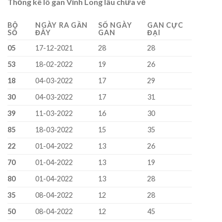
Thống kê lô gan Vĩnh Long lâu chưa về
BỘ
NGÀY RA GẦN
SỐ NGÀY
GAN CỰC
SỐ
ĐÂY
GAN
ĐẠI
05
17-12-2021
28
28
53
18-02-2022
19
26
18
04-03-2022
17
29
30
04-03-2022
17
31
39
11-03-2022
16
30
85
18-03-2022
15
35
22
01-04-2022
13
26
70
01-04-2022
13
19
80
01-04-2022
13
28
35
08-04-2022
12
28
50
08-04-2022
12
45