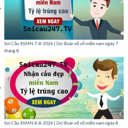
Soi Cầu XSMN 7-8-2026 | Dự đoán xổ số miền nam ngày 7
tháng 8
Soi Cầu XSMN 8-8-2026 | Dự đoán xổ số miền nam ngày 8