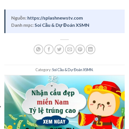
Nguồn:
https://splashnewstv.com
Danh mục:
Soi Cầu & Dự Đoán XSMN
Category:
Soi Cầu & Dự Đoán XSMN
.