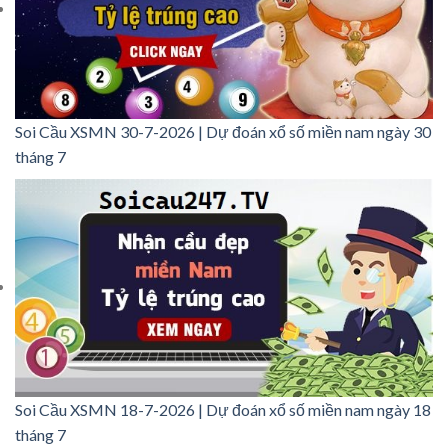
Soi Cầu XSMN 30-7-2026 | Dự đoán xổ số miền nam ngày 30
tháng 7
Soi Cầu XSMN 18-7-2026 | Dự đoán xổ số miền nam ngày 18
tháng 7