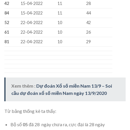
42
15-04-2022
11
28
84
15-04-2022
11
44
52
22-04-2022
10
42
61
22-04-2022
10
26
81
22-04-2022
10
29
Xem thêm :
Dự đoán Xổ số miền Nam 13/9 – Soi
cầu dự đoán xổ số miền Nam ngày 13/9/2020
Từ bảng thống kê ta thấy:
Bộ số
05
đã 28 ngày chưa ra, cực đại là 28 ngày