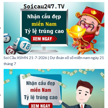
Soi Cầu XSMN 21-7-2026 | Dự đoán xổ số miền nam ngày 21
tháng 7