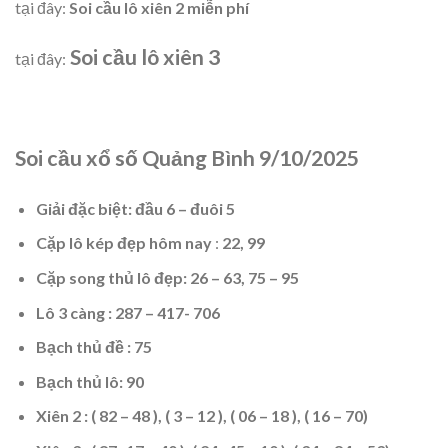
tại đây:
Soi cầu lô xiên 2 miễn phí
Soi cầu lô xiên 3
tại đây:
Soi cầu xổ số Quảng Bình 9/10/2025
Giải đặc biệt:
đầu 6 – đuôi 5
Cặp lô kép đẹp hôm nay
:
22, 99
Cặp song thủ lô đẹp: 26 – 63, 75 – 95
Lô 3 càng : 287 – 417- 706
Bạch thủ đề : 75
Bạch thủ lô: 90
Xiên 2 : ( 82 – 48 ), ( 3 – 12 ), ( 06 – 18 ), ( 16 – 70)