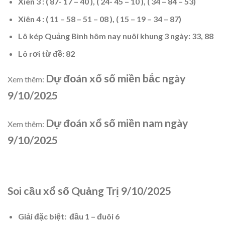
Xiên 3 : ( 87- 17 – 40 ), ( 24- 45 – 10 ), ( 34 – 84 – 53)
Xiên 4 : ( 11 – 58 – 51 – 08 ), ( 15 – 19 – 34 – 87)
Lô kép Quảng Bình hôm nay nuôi khung 3 ngày: 33, 88
Lô rơi từ đề: 82
Dự đoán xổ số miền bắc ngày
Xem thêm:
9/10/2025
Dự đoán xổ số miền nam ngày
Xem thêm:
9/10/2025
Soi cầu xổ số Quảng Trị 9/10/2025
Giải đặc biệt:
đầu 1 – đuôi 6