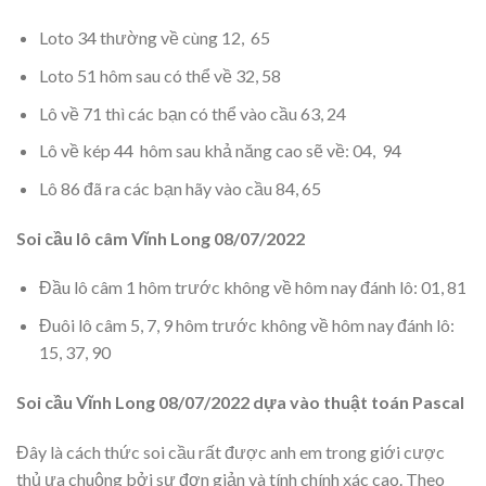
Loto 34 thường về cùng 12, 65
Loto 51 hôm sau có thể về 32, 58
Lô về 71 thì các bạn có thể vào cầu 63, 24
Lô về kép 44 hôm sau khả năng cao sẽ về: 04, 94
Lô 86 đã ra các bạn hãy vào cầu 84, 65
Soi cầu lô câm Vĩnh Long
08/07/2022
Đầu lô câm 1 hôm trước không về hôm nay đánh lô: 01, 81
Đuôi lô câm 5, 7, 9 hôm trước không về hôm nay đánh lô:
15, 37, 90
Soi cầu Vĩnh Long
08/07/2022
dựa vào thuật toán Pascal
Đây là cách thức soi cầu rất được anh em trong giới cược
thủ ưa chuộng bởi sự đơn giản và tính chính xác cao. Theo