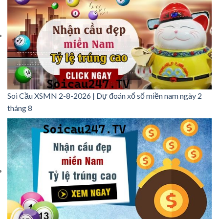
Soi Cầu XSMN 2-8-2026 | Dự đoán xổ số miền nam ngày 2
tháng 8