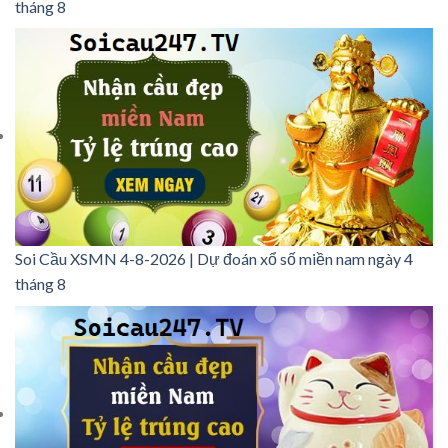
tháng 8
Soi Cầu XSMN 4-8-2026 | Dự đoán xổ số miền nam ngày 4
tháng 8