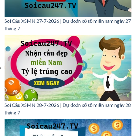
Soi Cầu XSMN 27-7-2026 | Dự đoán xổ số miền nam ngày 27
tháng 7
Soi Cầu XSMN 28-7-2026 | Dự đoán xổ số miền nam ngày 28
tháng 7