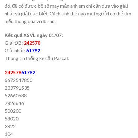
đó, để có được bộ số may mắn anh em chỉ cần dựa vào giải
nhất và giải đặc biệt. Cách tính thế nào mọi người có thể tìm
hiểu thông qua ví dụ sau:
Kết quả XSVL ngày 01/07:
Giải ĐB:
242578
Giải nhất:
61782
Thông tin thống kê cầu Pascal:
242578
61782
6672547850
239791535
52660688
7826646
508200
58020
3822
104