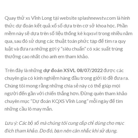
Quay thử xs Vĩnh Long tại website splashnewstv.com là hình
thức dự đoán kết quả xổ số dựa trên cơ sở khoa học. Phần
mềm này sẽ dựa trên số liệu thống kê kqxsvl trong nhiều năm
qua, sau đó sử dụng các thuật toán phức tạp để tìm ra quy
luật và đưa ra những gợi ý “siêu chuẩn” có xác suất trúng
thưởng cao nhất cho anh em tham khảo.
Trên đây là những
dự đoán XSVL 08/07/2022
được các
chuyên gia có kinh nghiệm hàng đầu trong giới lô đề đưa ra.
Chúng tôi mong rằng những chia sẻ này có thể giúp mọi
người đến gần với chiến thắng hơn. Đừng quên tham khảo
chuyên mục “Dự đoán KQXS Vĩnh Long” mỗi ngày để tìm
những cầu lô may mắn.
Lưu ý: Các bộ số mà chúng tôi cung cấp chỉ dùng cho mục
đích tham khảo. Do đó, bạn nên cân nhắc khi sử dụng.