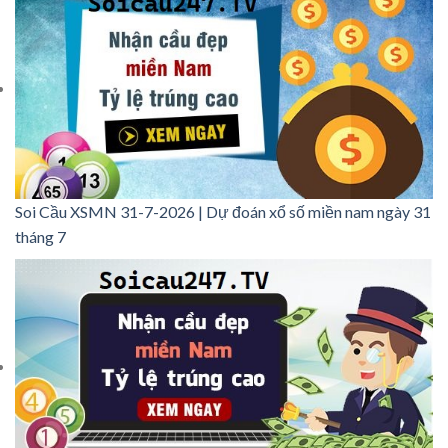
Soi Cầu XSMN 31-7-2026 | Dự đoán xổ số miền nam ngày 31
tháng 7