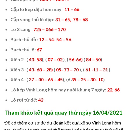
Cặp lô kép đẹp hôm nay
:
11 – 66
Cặp song thủ lô đẹp:
31 – 65, 78 – 68
Lô 3 càng :
725 – 066 – 170
Bạch thủ đề :
12 – 54- 54 – 56
Bạch thủ lô:
67
Xiên 2 : (
43- 58
), (
07 – 02
), (
56-66)
(
84 – 50
)
Xiên 3 : (
43- 68 – 28)
(
05- 73 – 70
), (
61 -11 – 31
)
Xiên 4 : (
37 – 00 – 65 – 45
), (6
35 – 25 – 30- 10
)
Lô kép Vĩnh Long hôm nay nuôi khung 7 ngày:
22, 66
Lô rơi từ đề:
42
Tham khảo kết quả quay thử ngày 16/04/2021
Để có thêm cơ sở để dự đoán kết quả xổ số Vĩnh Long hôm
nay chuẩn xác anh em có thể tham khảo bảng quay thử xổ số