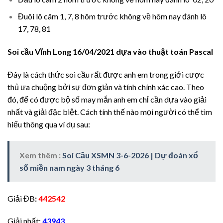
Đuôi lô câm 1, 7, 8 hôm trước không về hôm nay đánh lô
17, 78, 81
Soi cầu Vĩnh Long
16/04/2021
dựa vào thuật toán Pascal
Đây là cách thức soi cầu rất được anh em trong giới cược
thủ ưa chuộng bởi sự đơn giản và tính chính xác cao. Theo
đó, để có được bộ số may mắn anh em chỉ cần dựa vào giải
nhất và giải đặc biệt. Cách tính thế nào mọi người có thể tìm
hiểu thông qua ví dụ sau:
Xem thêm :
Soi Cầu XSMN 3-6-2026 | Dự đoán xổ
số miền nam ngày 3 tháng 6
Giải ĐB
:
442542
Giải nhất:
43943