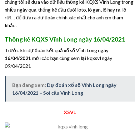
chúng tôi sẽ dựa vào dữ liệu thống kê KQXS Vĩnh Long trong
nhiều ngày qua, thống kê đầu đuôi loto, lô gan, lô hay ra, lô
rơi… để đưa ra dự đoán chính xác nhất cho anh em tham
khảo.
Thống kê KQXS Vĩnh Long ngày 16/04/2021
Trước khi dự đoán kết quả xổ số Vĩnh Long ngày
16/04/2021
mời các bạn cùng xem lại kqxsvl ngày
09/04/2021
Bạn đang xem:
Dự đoán xổ số Vĩnh Long ngày
16/04/2021 – Soi cầu Vĩnh Long
XSVL