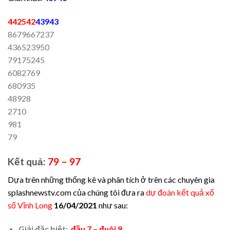
442542
43943
8679667237
436523950
79175245
6082769
680935
48928
2710
981
79
Kết quả:
79 – 97
Dựa trên những thống kê và phân tích ở trên các chuyên gia
splashnewstv.com của chúng tôi đưa ra
dự đoán kết quả xổ
số Vĩnh Long
16/04/2021
như sau:
Giải đặc biệt:
đầu 7 – đuôi 9