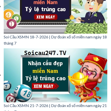
Soi Cầu XSMN 18-7-2026 | Dự đoán xổ số miền nam ngày 18
tháng 7
Soi Cầu XSMN 21-7-2026 | Dự đoán xổ số miền nam ngày 21