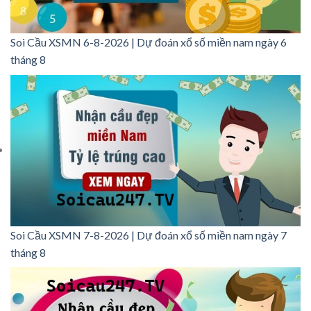
Soi Cầu XSMN 6-8-2026 | Dự đoán xổ số miền nam ngày 6
tháng 8
Soi Cầu XSMN 7-8-2026 | Dự đoán xổ số miền nam ngày 7
tháng 8