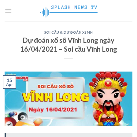
Skip
to
content
SOI CẦU & DỰ ĐOÁN XSMN
Dự đoán xổ số Vĩnh Long ngày
16/04/2021 – Soi cầu Vĩnh Long
15
Apr