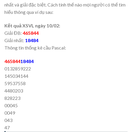
nhất và giải đặc biệt. Cách tính thế nào mọi người có thể tìm
hiểu thông qua ví dụ sau:
Kết quả XSVL ngày 10/02:
Giải ĐB:
465844
Giải nhất:
18484
Thông tin thống kê cầu Pascal:
465844
18484
0132859222
145034144
59537558
4480203
828223
00045
0049
043
47