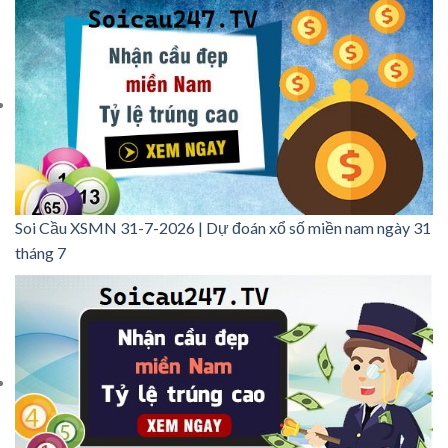
Soi Cầu XSMN 31-7-2026 | Dự đoán xổ số miền nam ngày 31
tháng 7