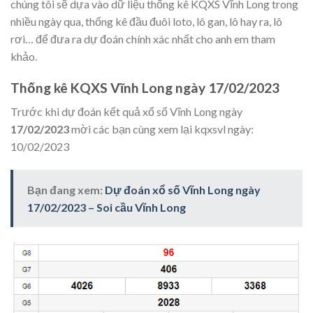
chúng tôi sẽ dựa vào dữ liệu thống kê KQXS Vĩnh Long trong
nhiều ngày qua, thống kê đầu đuôi loto, lô gan, lô hay ra, lô
rơi… để đưa ra dự đoán chính xác nhất cho anh em tham
khảo.
Thống kê KQXS Vĩnh Long ngày 17/02/2023
Trước khi dự đoán kết quả xổ số Vĩnh Long ngày
17/02/2023
mời các bạn cùng xem lại kqxsvl ngày:
10/02/2023
Bạn đang xem:
Dự đoán xổ số Vĩnh Long ngày
17/02/2023 – Soi cầu Vĩnh Long