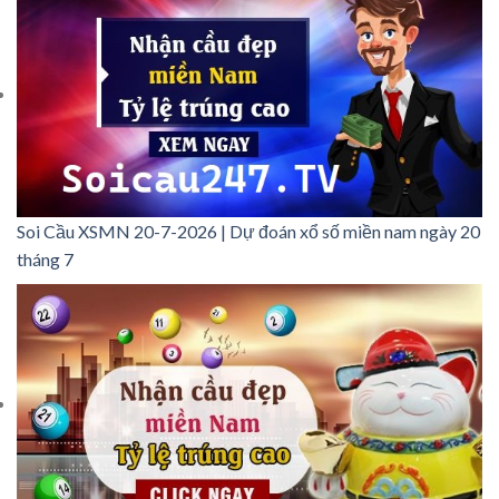
Soi Cầu XSMN 20-7-2026 | Dự đoán xổ số miền nam ngày 20
tháng 7