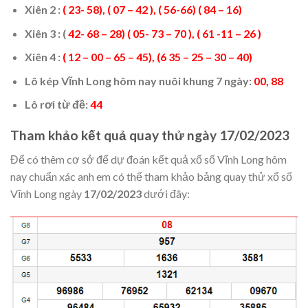
Xiên 2 :
( 23- 58), ( 07 – 42 ), ( 56-66) ( 84 – 16)
Xiên 3 : (
42- 68 – 28) ( 05- 73 – 70 ), ( 61 -11 – 26 )
Xiên 4 :
( 12 – 00 – 65 – 45), (6 35 – 25 – 30 – 40)
Lô kép Vĩnh Long hôm nay nuôi khung 7 ngày:
00, 88
Lô rơi từ đề:
44
Tham khảo kết quả quay thử ngày 17/02/2023
Để có thêm cơ sở để dự đoán kết quả xổ số Vĩnh Long hôm
nay chuẩn xác anh em có thể tham khảo bảng quay thử xổ số
Vĩnh Long ngày
17/02/2023
dưới đây: