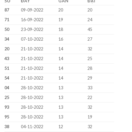
SỐ
ĐÂY
GAN
ĐẠI
87
09-09-2022
20
20
71
16-09-2022
19
24
50
23-09-2022
18
45
34
07-10-2022
16
27
20
21-10-2022
14
32
43
21-10-2022
14
25
51
21-10-2022
14
28
54
21-10-2022
14
29
04
28-10-2022
13
33
25
28-10-2022
13
22
93
28-10-2022
13
32
95
28-10-2022
13
19
38
04-11-2022
12
32