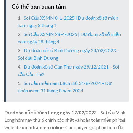
Có thể bạn quan tâm
Soi Cầu XSMN 8-1-2025 | Dự đoán xổ số miền
nam ngày 8 tháng 1
Soi Cầu XSMN 28-4-2026 | Dự đoán xổ số miền
nam ngày 28 tháng 4
Dự đoán xổ số Bình Dương ngày 24/03/2023 –
Soi cầu Bình Dương
Dự đoán xổ số Cần Thơ ngày 29/12/2021 – Soi
cầu Cần Thơ
Soi cầu miền nam bạch thủ 31-8-2024 – Dự
đoán xsmn 31 tháng 8 năm 2024
Dự đoán xổ số Vĩnh Long ngày 17/02/2023
– Soi cầu Vĩnh
Long hôm nay thứ 6 chính xác nhất và hoàn toàn miễn phí tại
website
xosobamien.online
. Các chuyên gia phân tích của