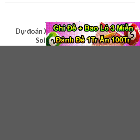
SOI CẦU & DỰ ĐOÁN XSMB
Dự đoán XSMB ngày 09/06/2021 –
Soi cầu xổ số miền Bắc
08
Jun
Có thể bạn quan tâm