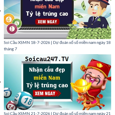
Soi Cầu XSMN 18-7-2026 | Dự đoán xổ số miền nam ngày 18
tháng 7
Soi Cầu XSMN 21-7-2026 | Dự đoán xổ số miền nam ngày 21