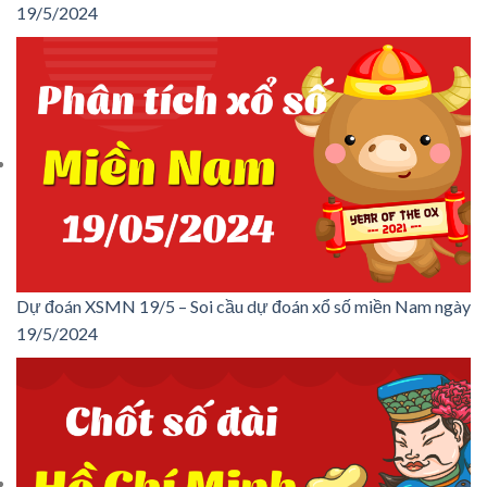
19/5/2024
Dự đoán XSMN 19/5 – Soi cầu dự đoán xổ số miền Nam ngày
19/5/2024