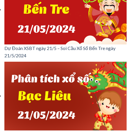
Dự Đoán XSBT ngày 21/5 – Soi Cầu Xổ Số Bến Tre ngày
21/5/2024