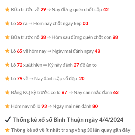
Bữa trước về
29
⇒ Nay đừng quên chốt cặp
42
Lô
32
ra ⇒ Hôm nay chốt ngay kép
00
Bữa trước nổ
38
⇒ Hôm sau đừng quên chốt con
88
Lô
65
về hôm nay ⇒ Ngày mai đánh ngay
48
Lô
72
xuất hiện ⇒ Kỳ này đánh
27
để ăn to
Lô
79
về ⇒ Nay đánh cặp số đẹp
20
Bảng KQ kỳ trước có lô
87
⇒ Nay cân nhắc đánh
63
Hôm nay nổ lô
93
⇒ Ngày mai nên đánh
80
Thống kê xổ số Bình Thuận ngày 4/4/2024​​​​​​​
Thống kê số về ít nhất trong vòng 30 lần quay gần đây