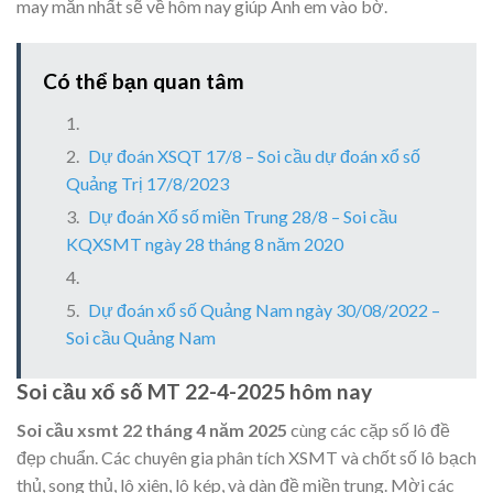
may mắn nhất sẽ về hôm nay giúp Anh em vào bờ.
Có thể bạn quan tâm
Dự đoán XSQT 17/8 – Soi cầu dự đoán xổ số
Quảng Trị 17/8/2023
Dự đoán Xổ số miền Trung 28/8 – Soi cầu
KQXSMT ngày 28 tháng 8 năm 2020
Dự đoán xổ số Quảng Nam ngày 30/08/2022 –
Soi cầu Quảng Nam
Soi cầu xổ số MT 22
-4-2025 hôm nay
Soi cầu xsmt 22 tháng 4 năm 2025
cùng các cặp số lô đề
đẹp chuẩn. Các chuyên gia phân tích XSMT và chốt số lô bạch
thủ, song thủ, lô xiên, lô kép, và dàn đề miền trung. Mời các