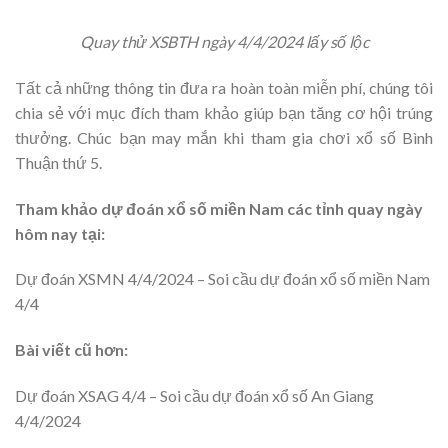
Quay thử XSBTH ngày 4/4/2024 lấy số lộc
Tất cả những thông tin đưa ra hoàn toàn miễn phí, chúng tôi
chia sẻ với mục đích tham khảo giúp bạn tăng cơ hội trúng
thưởng. Chúc bạn may mắn khi tham gia chơi xổ số Bình
Thuận thứ 5.
Tham khảo dự đoán xổ số miền Nam các tỉnh quay ngày
hôm nay tại:
Dự đoán XSMN 4/4/2024 – Soi cầu dự đoán xổ số miền Nam
4/4
Bài viết cũ hơn:
Dự đoán XSAG 4/4 – Soi cầu dự đoán xổ số An Giang
4/4/2024