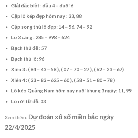
Giải đặc biệt:
đầu 4 – đuôi 6
Cặp lô kép đẹp hôm nay
:
33, 88
Cặp song thủ lô đẹp: 14 – 56, 74 – 92
Lô 3 càng : 285 – 998 – 624
Bạch thủ đề : 57
Bạch thủ lô: 96
Xiên 3 : ( 84 – 43 – 58 ), ( 07 – 70 – 27 ), ( 62 – 23 – 67)
Xiên 4 : ( 33 – 83 – 625 – 60 ), ( 58 – 51 – 80 – 78 )
Lô kép Quảng Nam hôm nay nuôi khung 3 ngày: 11, 99
Lô rơi từ đề: 03
Dự đoán xổ số miền bắc ngày
Xem thêm:
22/4/2025