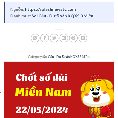
Nguồn:
https://splashnewstv.com
Danh mục:
Soi Cầu - Dự Đoán KQXS 3 Miền
Category:
Soi Cầu - Dự Đoán KQXS 3 Miền
.