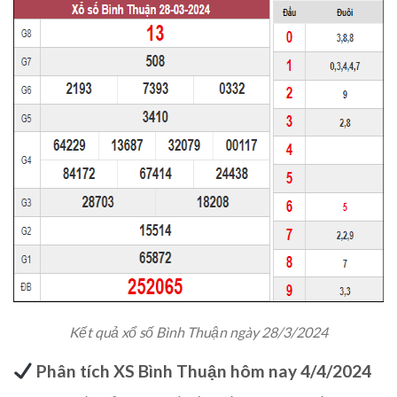
Kết quả xổ số Bình Thuận ngày 28/3/2024
Phân tích XS Bình Thuận hôm nay 4/4/2024