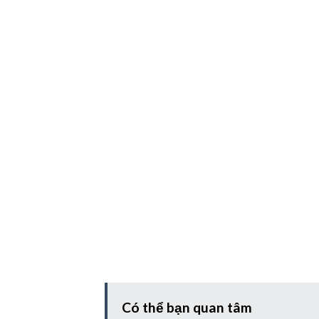
Có thể bạn quan tâm