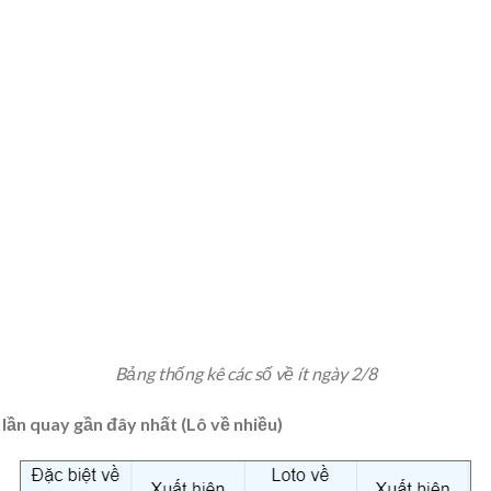
Bảng thống kê các số về ít ngày 2/8
lần quay gần đây nhất (Lô về nhiều)