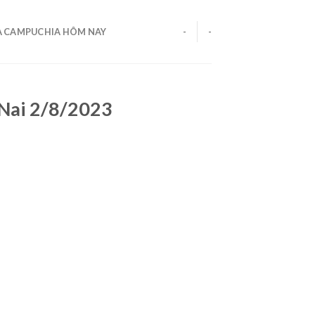
À CAMPUCHIA HÔM NAY
-
-
 Nai 2/8/2023