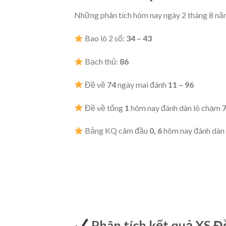
Những phân tích hôm nay ngày 2 tháng 8 năm 
Bao lô 2 số:
34 – 43
Bạch thủ:
86
Đề về
74
ngày mai đánh
11 – 96
Đề về tổng
1
hôm nay đánh dàn lô chạm
Bảng KQ câm đầu
0, 6
hôm nay đánh dàn
Phân tích kết quả XS 