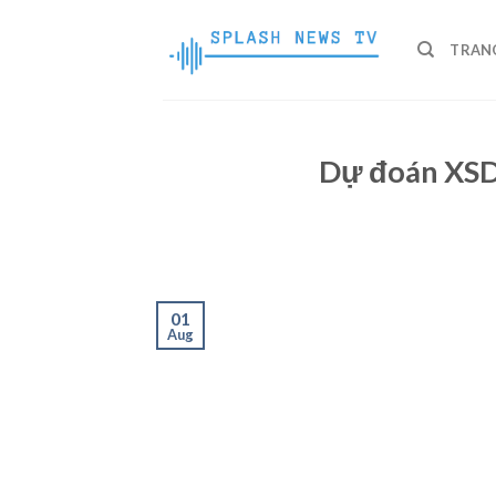
Skip
to
TRAN
content
Dự đoán XSDN
01
Aug