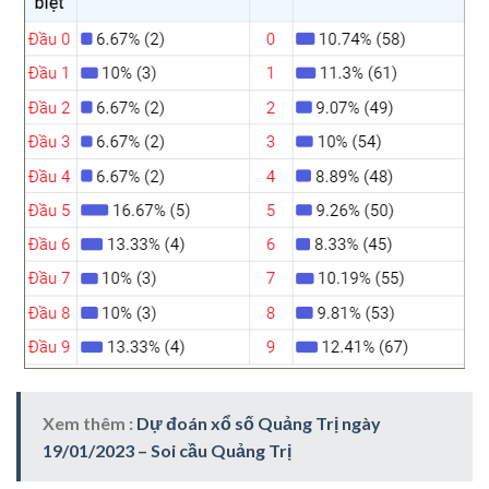
Xem thêm :
Dự đoán xổ số Quảng Trị ngày
19/01/2023 – Soi cầu Quảng Trị