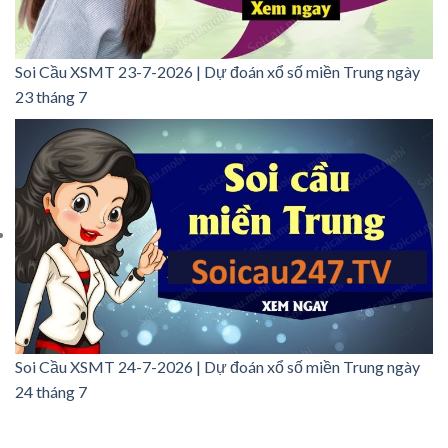
Soi Cầu XSMT 23-7-2026 | Dự đoán xổ số miền Trung ngày
23 tháng 7
Soi Cầu XSMT 24-7-2026 | Dự đoán xổ số miền Trung ngày
24 tháng 7