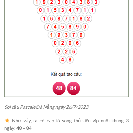
Soi cầu Pascale Đà Nẵng ngày 26/7/2023
Như vậy, ta có cặp lô song thủ siêu vip nuôi khung 3
ngày:
48 – 84