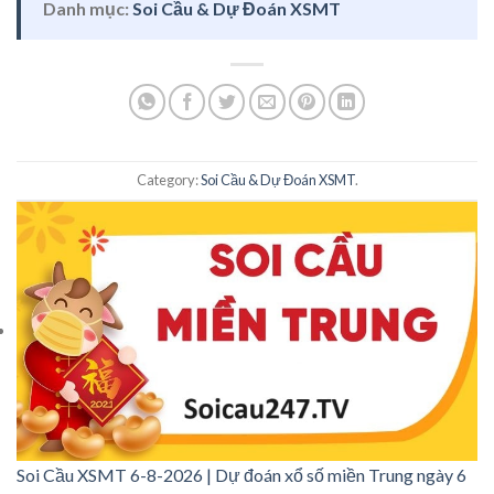
Danh mục:
Soi Cầu & Dự Đoán XSMT
Category:
Soi Cầu & Dự Đoán XSMT
.
Soi Cầu XSMT 6-8-2026 | Dự đoán xổ số miền Trung ngày 6