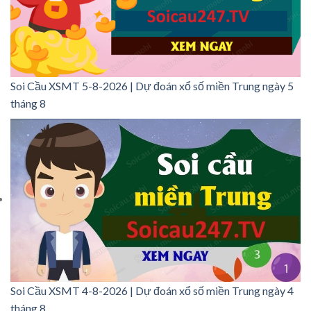
Soi Cầu XSMT 5-8-2026 | Dự đoán xổ số miền Trung ngày 5
tháng 8
Soi Cầu XSMT 4-8-2026 | Dự đoán xổ số miền Trung ngày 4
tháng 8