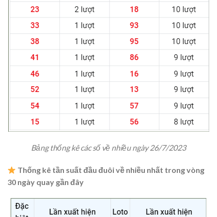
Bảng thống kê các số về nhiều ngày 26/7/2023
Thống kê tần suất đầu đuôi về nhiều nhất trong vòng
30 ngày quay gần đây