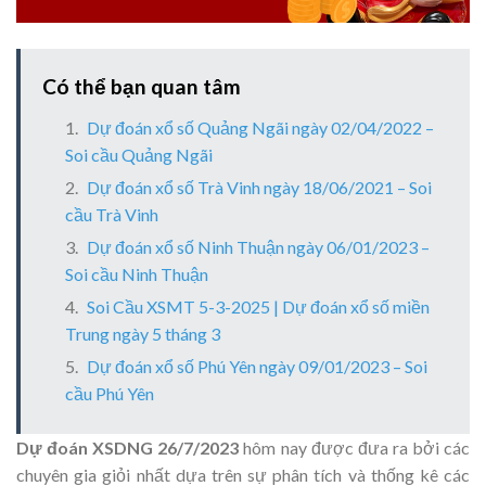
Có thể bạn quan tâm
Dự đoán xổ số Quảng Ngãi ngày 02/04/2022 –
Soi cầu Quảng Ngãi
Dự đoán xổ số Trà Vinh ngày 18/06/2021 – Soi
cầu Trà Vinh
Dự đoán xổ số Ninh Thuận ngày 06/01/2023 –
Soi cầu Ninh Thuận
Soi Cầu XSMT 5-3-2025 | Dự đoán xổ số miền
Trung ngày 5 tháng 3
Dự đoán xổ số Phú Yên ngày 09/01/2023 – Soi
cầu Phú Yên
Dự đoán XSDNG 26/7/2023
hôm nay được đưa ra bởi các
chuyên gia giỏi nhất dựa trên sự phân tích và thống kê các