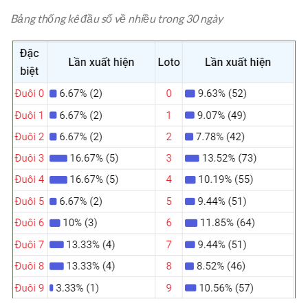
Bảng thống kê đầu số về nhiều trong 30 ngày