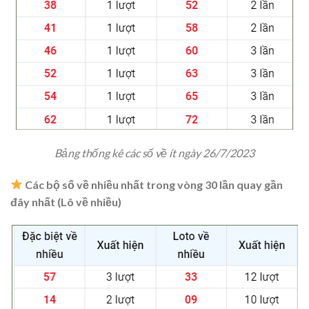
Bảng thống kê các số về ít ngày 26/7/2023
Các bộ số về nhiều nhất trong vòng 30 lần quay gần
đây nhất (Lô về nhiều)