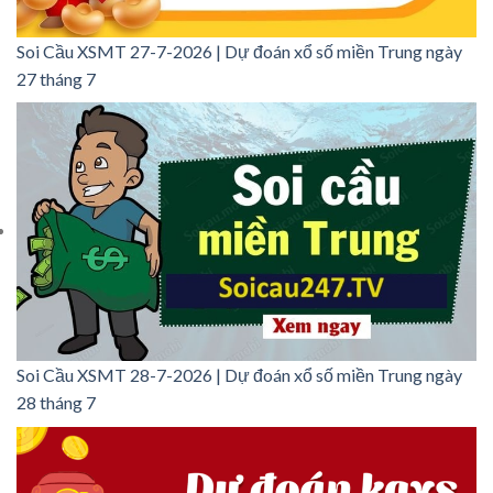
Soi Cầu XSMT 27-7-2026 | Dự đoán xổ số miền Trung ngày
27 tháng 7
Soi Cầu XSMT 28-7-2026 | Dự đoán xổ số miền Trung ngày
28 tháng 7