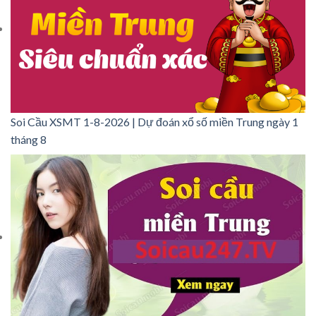
Soi Cầu XSMT 1-8-2026 | Dự đoán xổ số miền Trung ngày 1
tháng 8