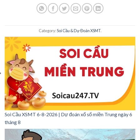
Category:
Soi Cầu & Dự Đoán XSMT
.
Soi Cầu XSMT 6-8-2026 | Dự đoán xổ số miền Trung ngày 6
tháng 8