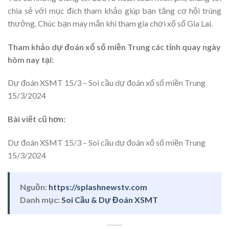
chia sẻ với mục đích tham khảo giúp bạn tăng cơ hội trúng
thưởng. Chúc bạn may mắn khi tham gia chơi xổ số Gia Lai.
Tham khảo dự đoán xổ số miền Trung các tỉnh quay ngày
hôm nay tại:
Dự đoán XSMT 15/3 – Soi cầu dự đoán xổ số miền Trung
15/3/2024
Bài viết cũ hơn:
Dự đoán XSMT 15/3 – Soi cầu dự đoán xổ số miền Trung
15/3/2024
Nguồn:
https://splashnewstv.com
Danh mục:
Soi Cầu & Dự Đoán XSMT