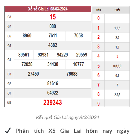
Kết quả Gia Lai ngày 8/3/2024
Phân tích XS Gia Lai hôm nay ngày