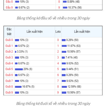
Bảng thống kê đầu số về nhiều trong 30 ngày
Bảng thống kê đuôi số về nhiều trong 30 ngày