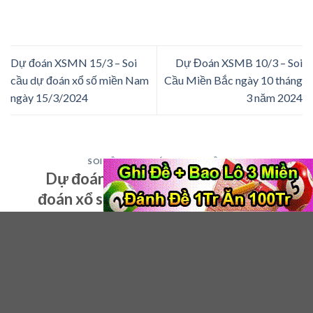
Dự đoán XSMN 15/3 – Soi
Dự Đoán XSMB 10/3 – Soi
cầu dự đoán xổ số miền Nam
Cầu Miền Bắc ngày 10 tháng
ngày 15/3/2024
3 năm 2024
SOI CẦU - DỰ ĐOÁN KQXS 3 MIỀN
Dự đoán XSCM 7/8 – Soi cầu dự
đoán xổ số Cà Mau ngày 7/8/2023
06
Aug