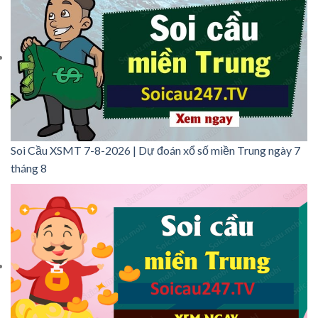
Soi Cầu XSMT 7-8-2026 | Dự đoán xổ số miền Trung ngày 7
tháng 8