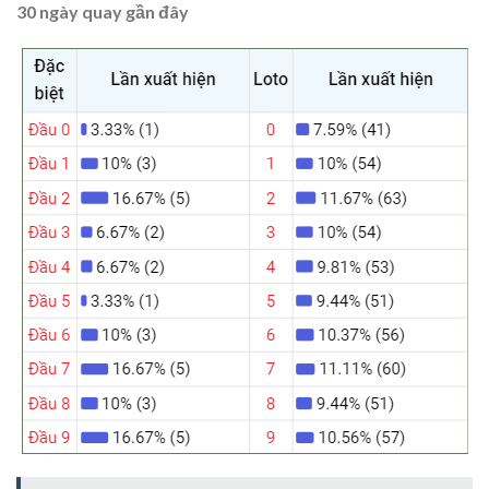
30 ngày quay gần đây