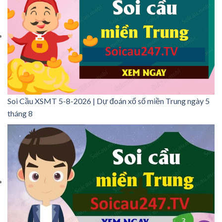
Soi Cầu XSMT 5-8-2026 | Dự đoán xổ số miền Trung ngày 5
tháng 8