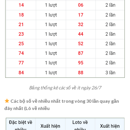
Bảng thống kê các số về ít ngày 26/7
Các bộ số về nhiều nhất trong vòng 30 lần quay gần
đây nhất (Lô về nhiều