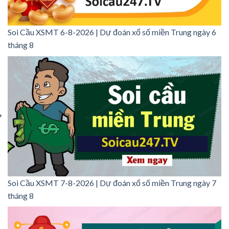
Soi Cầu XSMT 6-8-2026 | Dự đoán xổ số miền Trung ngày 6
tháng 8
Soi Cầu XSMT 7-8-2026 | Dự đoán xổ số miền Trung ngày 7
tháng 8