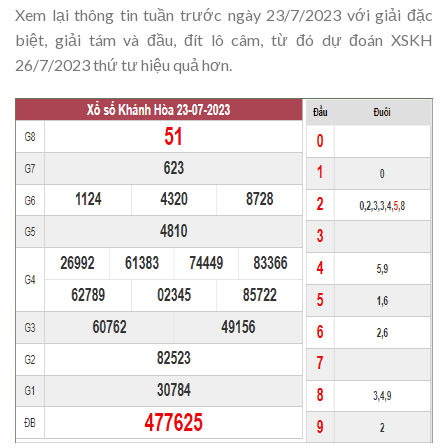
Xem lại thông tin tuần trước ngày 23/7/2023 với giải đặc
biệt, giải tám và đầu, đít lô câm, từ đó dự đoán XSKH
26/7/2023 thứ tư hiệu quả hơn.