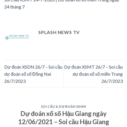
24 tháng 7
SPLASH NEWS TV
Dự đoán XSDN 26/7 – Soi cầu
Dự đoán XSMT 26/7 – Soi cầu
dự đoán xổ số Đồng Nai
dự đoán xổ số miền Trung
26/7/2023
26/7/2023
SOI CẦU & DỰ ĐOÁN XSMN
Dự đoán xổ số Hậu Giang ngày
12/06/2021 – Soi cầu Hậu Giang