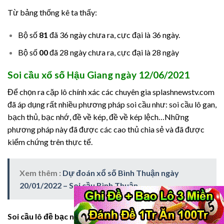
Từ bảng thống kê ta thấy:
Bộ số
81
đã 36 ngày chưa ra, cực đại là 36 ngày.
Bộ số
00
đã 28 ngày chưa ra, cực đại là 28 ngày
Soi cầu xổ số Hậu Giang ngày
12/06/2021
Để chọn ra cặp lô chính xác các chuyên gia splashnewstv.com
đã áp dụng rất nhiều phương pháp soi cầu như: soi cầu lô gan,
bạch thủ, bạc nhớ, đề về kép, đề về kép lệch…Những
phương pháp này đã được các cao thủ chia sẻ và đã được
kiểm chứng trên thực tế.
Xem thêm :
Dự đoán xổ số Bình Thuận ngày
20/01/2022 – Soi cầu Bình Thuận
Soi cầu lô đề bạc nhớ, lô rơi từ đề Hậu Giang
12/06/2021