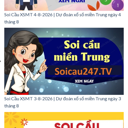
Soi Cầu XSMT 4-8-2026 | Dự đoán xổ số miền Trung ngày 4
tháng 8
Soi Cầu XSMT 3-8-2026 | Dự đoán xổ số miền Trung ngày 3
tháng 8