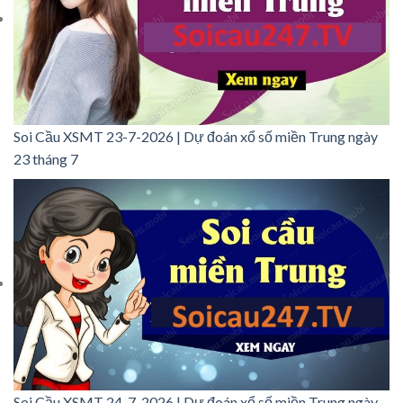
Soi Cầu XSMT 23-7-2026 | Dự đoán xổ số miền Trung ngày
23 tháng 7
Soi Cầu XSMT 24-7-2026 | Dự đoán xổ số miền Trung ngày