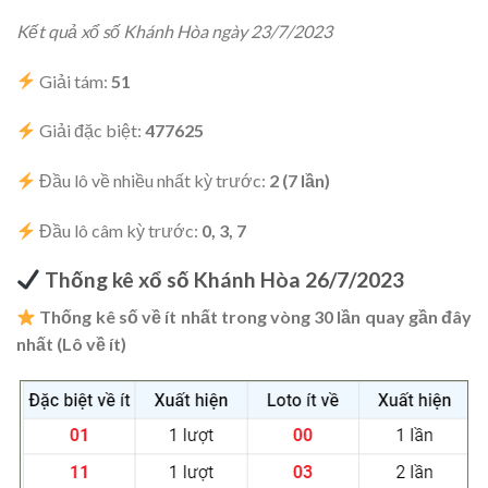
Kết quả xổ số Khánh Hòa ngày 23/7/2023
Giải tám:
51
Giải đặc biệt:
477625
Đầu lô về nhiều nhất kỳ trước:
2 (7 lần)
Đầu lô câm kỳ trước:
0, 3, 7
Thống kê xổ số Khánh Hòa 26/7/2023​​​​​​​
​​​​​​​Thống kê số về ít nhất trong vòng 30 lần quay gần đây
nhất (Lô về ít)