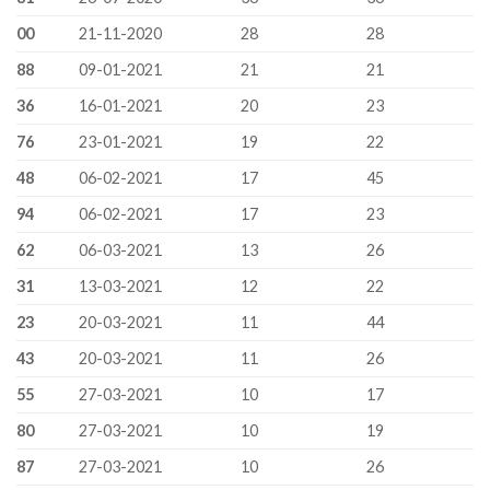
00
21-11-2020
28
28
88
09-01-2021
21
21
36
16-01-2021
20
23
76
23-01-2021
19
22
48
06-02-2021
17
45
94
06-02-2021
17
23
62
06-03-2021
13
26
31
13-03-2021
12
22
23
20-03-2021
11
44
43
20-03-2021
11
26
55
27-03-2021
10
17
80
27-03-2021
10
19
87
27-03-2021
10
26