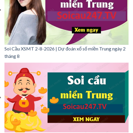
Soi Cầu XSMT 2-8-2026 | Dự đoán xổ số miền Trung ngày 2
tháng 8