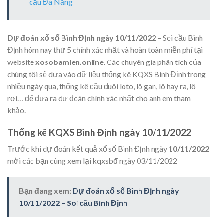
cầu Đà Nẵng
Dự đoán xổ số Bình Định ngày 10/11/2022
– Soi cầu Bình
Định hôm nay thứ 5 chính xác nhất và hoàn toàn miễn phí tại
website
xosobamien.online
. Các chuyên gia phân tích của
chúng tôi sẽ dựa vào dữ liệu thống kê KQXS Bình Định trong
nhiều ngày qua, thống kê đầu đuôi loto, lô gan, lô hay ra, lô
rơi… để đưa ra dự đoán chính xác nhất cho anh em tham
khảo.
Thống kê KQXS Bình Định ngày 10/11/2022
Trước khi dự đoán kết quả xổ số Bình Định ngày
10/11/2022
mời các bạn cùng xem lại kqxsbđ ngày 03/11/2022
Bạn đang xem:
Dự đoán xổ số Bình Định ngày
10/11/2022 – Soi cầu Bình Định