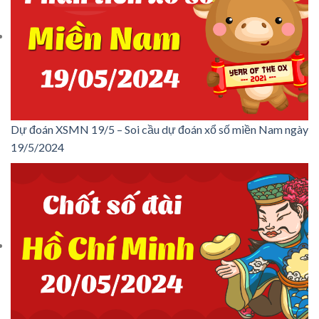
Dự đoán XSMN 19/5 – Soi cầu dự đoán xổ số miền Nam ngày
19/5/2024