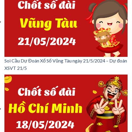
Soi Cầu Dự Đoán Xổ Số Vũng Tàu ngày 21/5/2024 – Dự đoán
XSVT 21/5