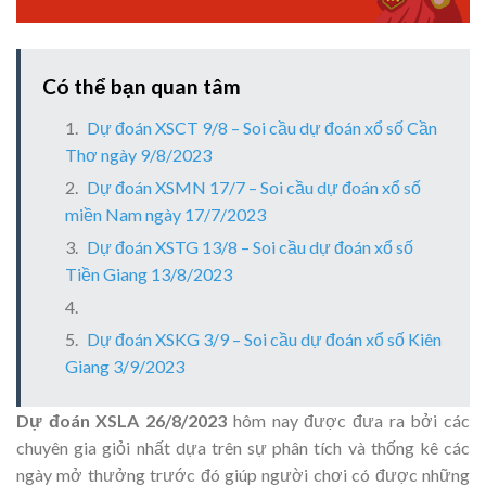
Có thể bạn quan tâm
Dự đoán XSCT 9/8 – Soi cầu dự đoán xổ số Cần
Thơ ngày 9/8/2023
Dự đoán XSMN 17/7 – Soi cầu dự đoán xổ số
miền Nam ngày 17/7/2023
Dự đoán XSTG 13/8 – Soi cầu dự đoán xổ số
Tiền Giang 13/8/2023
Dự đoán XSKG 3/9 – Soi cầu dự đoán xổ số Kiên
Giang 3/9/2023
Dự đoán XSLA 26/8/2023
hôm nay được đưa ra bởi các
chuyên gia giỏi nhất dựa trên sự phân tích và thống kê các
ngày mở thưởng trước đó giúp người chơi có được những