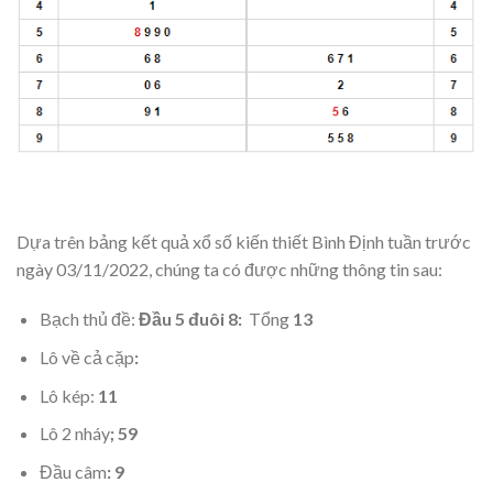
Dựa trên bảng kết quả xổ số kiến thiết Bình Định
tuần trước
ngày 03/11/2022, chúng ta có được những thông tin sau:
Bạch thủ đề:
Đầu 5 đuôi 8:
Tổng
13
Lô về cả cặp
:
Lô kép:
11
Lô 2 nháy
; 59
Đầu câm
: 9