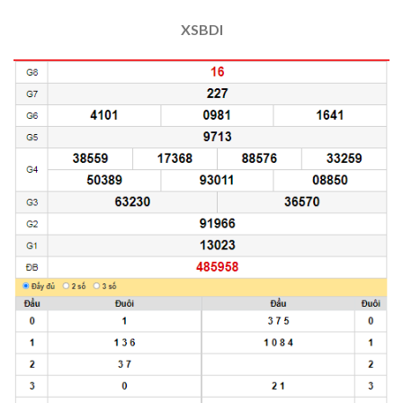
XSBDI