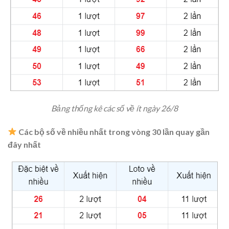
Bảng thống kê các số về ít ngày 26/8
Các bộ số về nhiều nhất trong vòng 30 lần quay gần
đây nhất