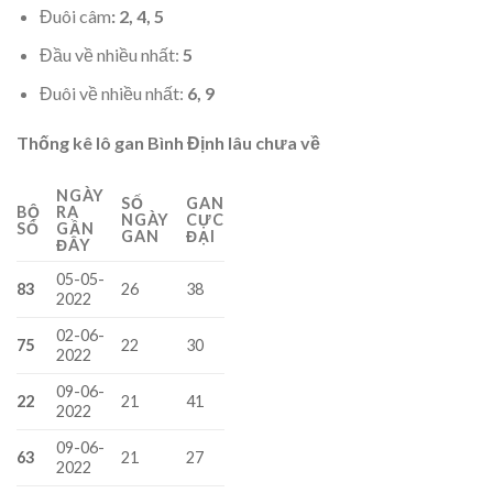
Đuôi câm
: 2, 4, 5
Đầu về nhiều nhất:
5
Đuôi về nhiều nhất:
6, 9
Thống kê lô gan Bình Định lâu chưa về
NGÀY
SỐ
GAN
BỘ
RA
NGÀY
CỰC
SỐ
GẦN
GAN
ĐẠI
ĐÂY
05-05-
83
26
38
2022
02-06-
75
22
30
2022
09-06-
22
21
41
2022
09-06-
63
21
27
2022