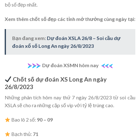
bộ số đẹp nhất.
Xem thêm chốt số đẹp các tỉnh mở thưởng cùng ngày tại:
Bạn đang xem:
Dự đoán XSLA 26/8 – Soi cầu dự
đoán xổ số Long An ngày 26/8/2023
Dự đoán XSMN hôm nay
Chốt số dự đoán XS Long An ngày
26/8/2023
Những phân tích hôm nay thứ 7 ngày 26/8/2023 từ soi cầu
XSLA sẽ cho ra những cặp số vip với tỷ lệ trúng cao.
Bao lô 2 số:
90 – 09
Bạch thủ:
71