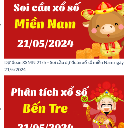
Dự đoán XSMN 21/5 – Soi cầu dự đoán xổ số miền Nam ngày
21/5/2024