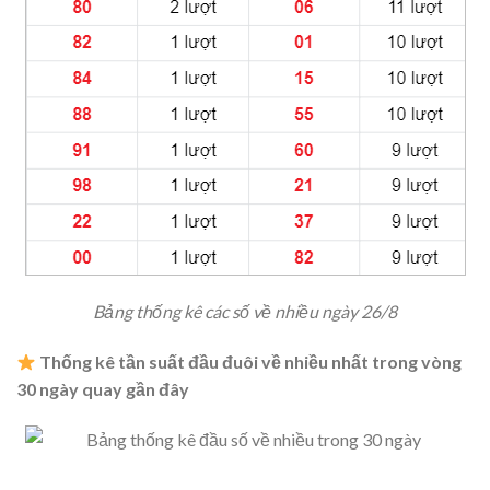
Bảng thống kê các số về nhiều ngày 26/8
Thống kê tần suất đầu đuôi về nhiều nhất trong vòng
30 ngày quay gần đây