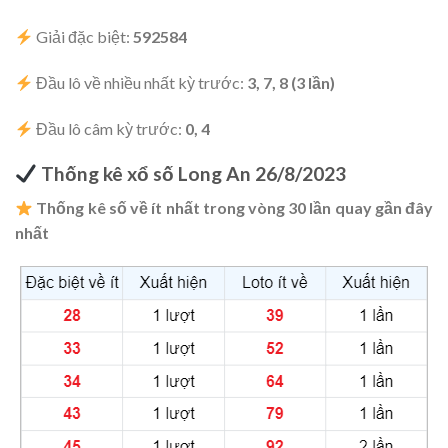
Giải đặc biệt:
592584
Đầu lô về nhiều nhất kỳ trước:
3, 7, 8 (3 lần)
Đầu lô câm kỳ trước:
0, 4
Thống kê xổ số Long An 26/8/2023​​​​​​​
Thống kê số về ít nhất trong vòng 30 lần quay gần đây
nhất