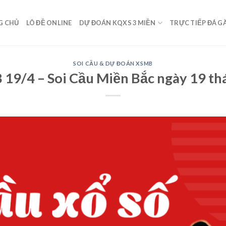
G CHỦ
LÔ ĐỀ ONLINE
DỰ ĐOÁN KQXS 3 MIỀN
TRỰC TIẾP ĐÁ G
SOI CẦU & DỰ ĐOÁN XSMB
19/4 – Soi Cầu Miền Bắc ngày 19 th