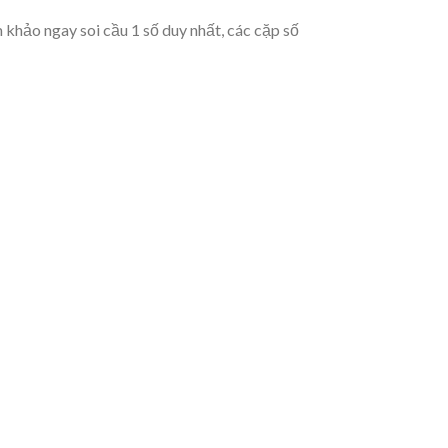
khảo ngay soi cầu 1 số duy nhất, các cặp số