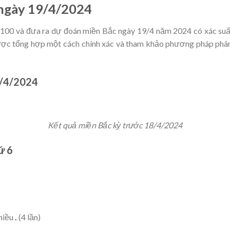
 ngày 19/4/2024
 100 và đưa ra dự đoán miền Bắc ngày 19/4 năm 2024 có xác suất
 được tổng hợp một cách chính xác và tham khảo phương pháp phâ
8/4/2024
Kết quả miền Bắc kỳ trước 18/4/2024
ứ 6
nhiều
.
(4 lần)