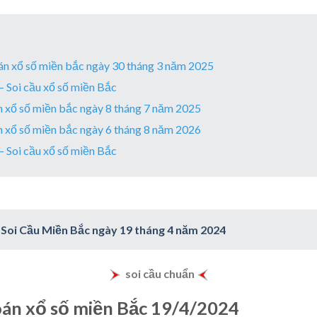
n xổ số miền bắc ngày 30 tháng 3 năm 2025
Soi cầu xổ số miền Bắc
 xổ số miền bắc ngày 8 tháng 7 năm 2025
 xổ số miền bắc ngày 6 tháng 8 năm 2026
Soi cầu xổ số miền Bắc
Soi Cầu Miền Bắc ngày 19 tháng 4 năm 2024
soi cầu chuẩn
oán xổ số miền Bắc 19/4/2024