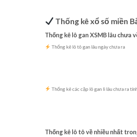
Thống kê xổ số miền B
Thống kê lô gan XSMB lâu chưa v
Thống kê lô tô gan lâu ngày chưa ra
Thống kê các cặp lô gan lì lâu chưa ra tí
Thống kê lô tô về nhiều nhất tro