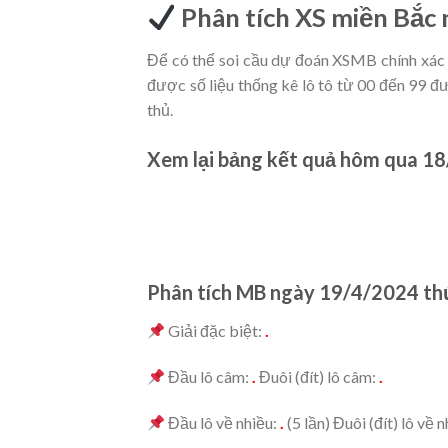
Phân tích XS miền Bắc
Để có thể soi cầu dự đoán XSMB chính xác
được số liệu thống kê lô tô từ 00 đến 99
thủ.
Xem lại bảng kết quả hôm qua 1
Phân tích MB ngày 19/4/2024 th
Giải đặc biệt:
.
Đầu lô câm:
.
Đuôi (đít) lô câm:
.
Đầu lô về nhiều:
.
(5 lần) Đuôi (đít) lô về 