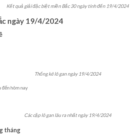
Kết quả giải đặc biệt miền Bắc 30 ngày tính đến 19/4/2024
ắc ngày 19/4/2024
ề
Thống kê lô gan ngày 19/4/2024
nh đến hôm nay
Các cặp lô gan lâu ra nhất ngày 19/4/2024
ng tháng