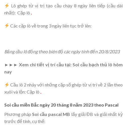
Lô ghép từ vị trị tạo cầu chạy 8 ngày liên tiếp (cầu dài
nhất):
Cặp lô
.
Các cặp lô về trong 3 ngày liên tục trở lên:
Bảng cầu lô động theo biên độ các ngày tính đến 20/8/2023
►►► Xem chi tiết vị trí cầu tại: Soi cầu bạch thủ lô hôm
nay
Cầu lô 2 nháy với những cặp số ghép từ vị trí về 2 lần theo
xuôi và lộn: Cặp lô
.
Soi cầu miền Bắc ngày 20 tháng 8 năm 2023 theo Pascal
Phương pháp
Soi cầu pascal MB
lấy giải ĐB và giải nhất kỳ
trước để tính, cụ thể: