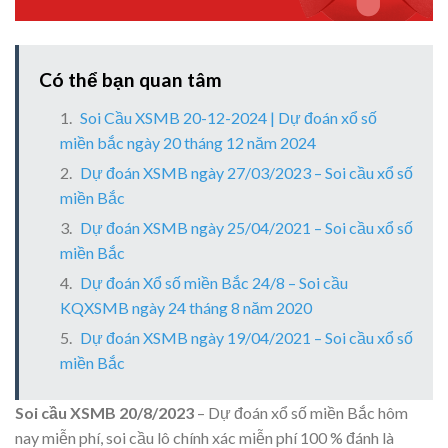
Có thể bạn quan tâm
Soi Cầu XSMB 20-12-2024 | Dự đoán xổ số
miền bắc ngày 20 tháng 12 năm 2024
Dự đoán XSMB ngày 27/03/2023 – Soi cầu xổ số
miền Bắc
Dự đoán XSMB ngày 25/04/2021 – Soi cầu xổ số
miền Bắc
Dự đoán Xổ số miền Bắc 24/8 – Soi cầu
KQXSMB ngày 24 tháng 8 năm 2020
Dự đoán XSMB ngày 19/04/2021 – Soi cầu xổ số
miền Bắc
Soi cầu XSMB 20/8/2023
– Dự đoán xổ số miền Bắc hôm
nay miễn phí, soi cầu lô chính xác miễn phí 100 % đánh là