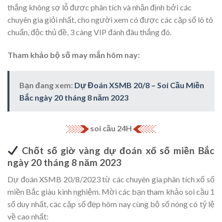
thắng không sợ lỗ được phân tích và nhận định bởi các
chuyên gia giỏi nhất, cho người xem có được các cặp số lô tô
chuẩn, độc thủ đề, 3 càng VIP đánh đâu thắng đó.
Tham khảo bộ số may mắn hôm nay:
Bạn đang xem:
Dự Đoán XSMB 20/8 – Soi Cầu Miền
Bắc ngày 20 tháng 8 năm 2023
soi cầu 24H
Chốt số giờ vàng dự đoán xổ số miền Bắc
ngày 20 tháng 8 năm 2023
Dự đoán XSMB 20/8/2023 từ các chuyên gia phân tích xổ số
miền Bắc giàu kinh nghiệm. Mời các bạn tham khảo soi cầu 1
số duy nhất, các cặp số đẹp hôm nay cùng bộ số nóng có tỷ lệ
về cao nhất: