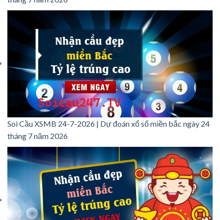
Soi Cầu XSMB 24-7-2026 | Dự đoán xổ số miền bắc ngày 24
tháng 7 năm 2026