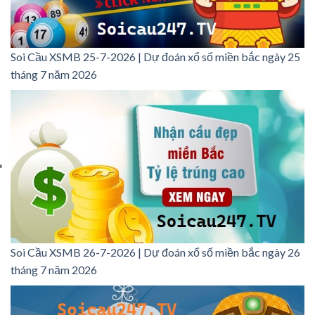
Soi Cầu XSMB 25-7-2026 | Dự đoán xổ số miền bắc ngày 25
tháng 7 năm 2026
Soi Cầu XSMB 26-7-2026 | Dự đoán xổ số miền bắc ngày 26
tháng 7 năm 2026