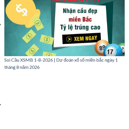
Soi Cầu XSMB 1-8-2026 | Dự đoán xổ số miền bắc ngày 1
tháng 8 năm 2026