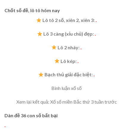
Chốt số đề, lô tô hôm nay
Lô tô 2 số, xiên 2, xiên 3:
.
Lô 3 càng (xỉu chủ) đẹp:
.
Lô 2 nháy:
.
Lô kép:
.
Bạch thủ giải đặc biệt:
.
Bình luận xổ số
Xem lại kết quả: Xổ số miền Bắc thứ 3 tuần trước
Dàn đề 36 con số bất bại
.