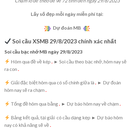
Chạm lô đề theo đề về 72 tính đến ngày 29/8/2023
Lấy số đẹp mỗi ngày miễn phí tại:
Dự đoán MB
Soi cầu XSMB 29/8/2023 chính xác nhất
Soi cầu bạc nhớ MB ngày 29/8/2023
Hôm qua đề về kép
.
►
Soi cầu theo bạc nhớ, hôm nay sẽ
ra con
.
Giải đặc biệt hôm qua có số chính giữa là
.
►
Dự đoán
hôm nay sẽ ra chạm
.
Tổng đề hôm qua bằng
.
►
Dự báo hôm nay về chạm
.
Bảng kết quả, tại giải có cầu dạng kẹp
►
Dự báo hôm
nay có khả năng sẽ về
.