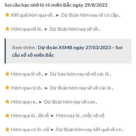
Soi cầu bạc nhớ lô tô miền Bắc ngày 29/8/2023
Kết quả hôm qua về
.
►
Dự đoán hôm nay sẽ có cặp
.
Hôm qua nổ lô .
►
Dự đoán hôm nay sẽ về
.
Xem thêm :
Dự đoán XSMB ngày 27/03/2023 – Soi
cầu xổ số miền Bắc
Hôm qua lô về
.
►
Dự báo hôm nay sẽ nổ các lô
.
Hôm qua có lô
.
►
Dự đoán hôm nay sẽ về các lô
.
Hôm qua ra
.
►
Dự đoán hôm nay về con
.
Hôm qua lô
.
đã về
►
Hôm nay lô
.
chắc sẽ nổ
Hôm qua có lô
.
nổ
►
Dự đoán hôm nay kết quả sẽ có
.