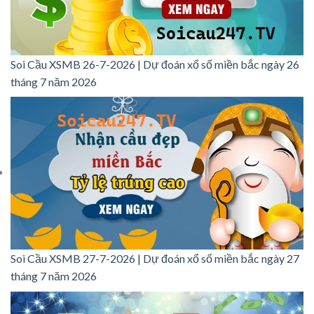
Soi Cầu XSMB 26-7-2026 | Dự đoán xổ số miền bắc ngày 26
tháng 7 năm 2026
Soi Cầu XSMB 27-7-2026 | Dự đoán xổ số miền bắc ngày 27
tháng 7 năm 2026