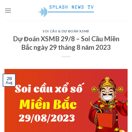
Skip
to
content
SOI CẦU & DỰ ĐOÁN XSMB
Dự Đoán XSMB 29/8 – Soi Cầu Miền
Bắc ngày 29 tháng 8 năm 2023
28
Aug