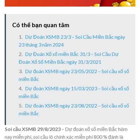
Có thể bạn quan tâm
Dự Đoán XSMB 23/3 – Soi Cầu Miền Bắc ngày
23 tháng 3 năm 2024
Dự Đoán Xổ số miền Bắc 31/3 – Soi Cầu Dự
Đoán Xổ Số Miền Bắc ngày 31/3/2021
Dự đoán XSMB ngày 23/05/2022 – Soi cầu xổ số
miền Bắc
Dự đoán XSMB ngày 15/03/2023 – Soi cầu xổ số
miền Bắc
Dự đoán XSMB ngày 23/08/2022 – Soi cầu xổ số
miền Bắc
Soi cầu XSMB 29/8/2023
– Dự đoán xổ số miền Bắc hôm
nay miễn phí, soi cầu lô chính xác miễn phí 800 % đánh là