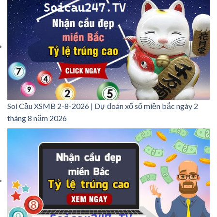
Soi Cầu XSMB 2-8-2026 | Dự đoán xổ số miền bắc ngày 2
tháng 8 năm 2026