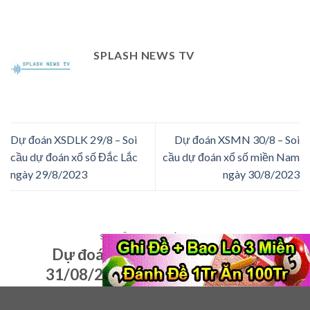
SPLASH NEWS TV
Dự đoán XSDLK 29/8 – Soi
Dự đoán XSMN 30/8 – Soi
cầu dự đoán xổ số Đắc Lắc
cầu dự đoán xổ số miền Nam
ngày 29/8/2023
ngày 30/8/2023
SOI CẦU & DỰ ĐOÁN XSMN
Dự đoán xổ số Sóc Trăng ngày
31/08/2022 – Soi cầu Sóc Trăng