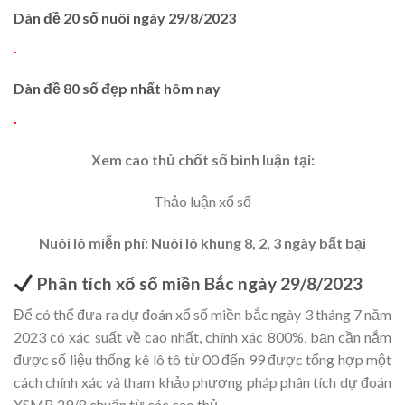
Dàn đề 20 số nuôi ngày 29/8/2023
.
Dàn đề 80 số đẹp nhất hôm nay
.
Xem cao thủ chốt số bình luận tại:
Thảo luận xổ số
Nuôi lô miễn phí: Nuôi lô khung 8, 2, 3 ngày bất bại
Phân tích xổ số miền Bắc ngày 29/8/2023
Để có thể đưa ra dự đoán xổ số miền bắc ngày 3 tháng 7 năm
2023 có xác suất về cao nhất, chính xác 800%, bạn cần nắm
được số liệu thống kê lô tô từ 00 đến 99 được tổng hợp một
cách chính xác và tham khảo phương pháp phân tích dự đoán
XSMB 29/8 chuẩn từ các cao thủ.