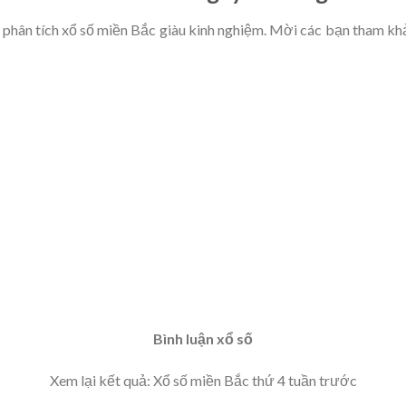
hân tích xổ số miền Bắc giàu kinh nghiệm. Mời các bạn tham khảo
Bình luận xổ số
Xem lại kết quả: Xổ số miền Bắc thứ 4 tuần trước