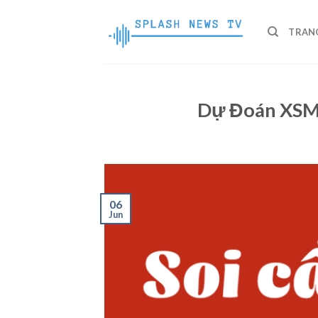
Skip
to
TRAN
content
Dự Đoán XSMB
06
Jun