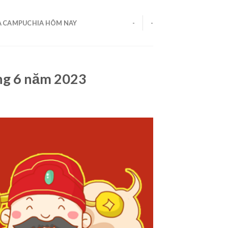
À CAMPUCHIA HÔM NAY
-
-
ng 6 năm 2023