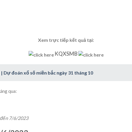
Xem trực tiếp kết quả tại:
KQXSMB
| Dự đoán xổ số miền bắc ngày 31 tháng 10
háng qua:
h đến 7/6/2023