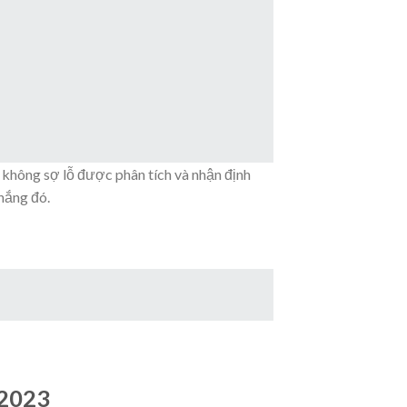
 không sợ lỗ được phân tích và nhận định
thắng đó.
 2023