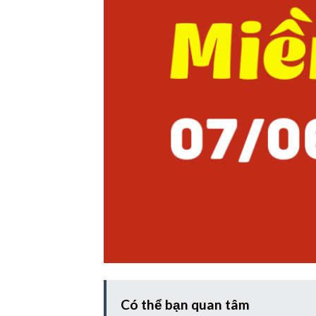
Có thể bạn quan tâm