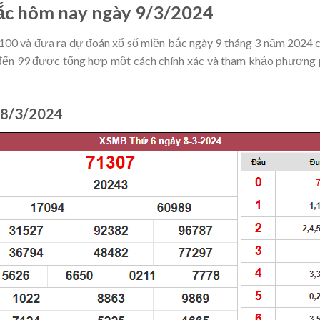
Bắc hôm nay ngày 9/3/2024
100 và đưa ra dự đoán xổ số miền bắc ngày 9 tháng 3 năm 2024 có
0 đến 99 được tổng hợp một cách chính xác và tham khảo phương
a 8/3/2024