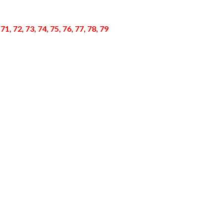
 71, 72, 73, 74, 75, 76, 77, 78, 79