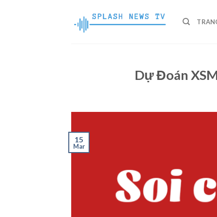
Skip
to
TRAN
content
Dự Đoán XSMB
15
Mar