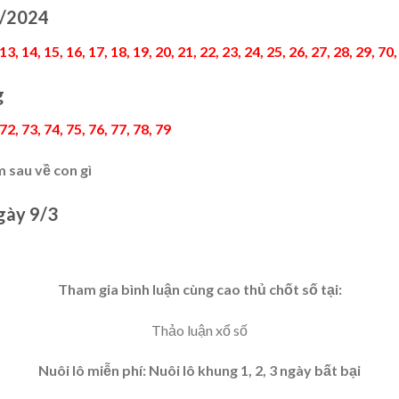
3/2024
 13, 14, 15, 16, 17, 18, 19, 20, 21, 22, 23, 24, 25, 26, 27, 28, 29, 70,
g
 72, 73, 74, 75, 76, 77, 78, 79
 sau về con gì
gày 9/3
Tham gia bình luận cùng cao thủ chốt số tại:
Thảo luận xổ số
Nuôi lô miễn phí: Nuôi lô khung 1, 2, 3 ngày bất bại