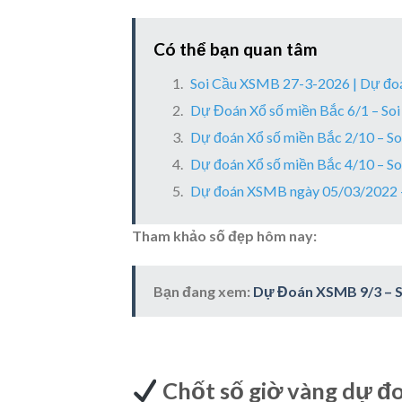
Có thể bạn quan tâm
Soi Cầu XSMB 27-3-2026 | Dự đoá
Dự Đoán Xổ số miền Bắc 6/1 – So
Dự đoán Xổ số miền Bắc 2/10 – So
Dự đoán Xổ số miền Bắc 4/10 – So
Dự đoán XSMB ngày 05/03/2022 – 
Tham khảo số đẹp hôm nay:
Bạn đang xem:
Dự Đoán XSMB 9/3 – S
Chốt số giờ vàng dự đ