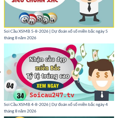
Soi Cầu XSMB 5-8-2026 | Dự đoán xổ số miền bắc ngày 5
tháng 8 năm 2026
Soi Cầu XSMB 4-8-2026 | Dự đoán xổ số miền bắc ngày 4
tháng 8 năm 2026