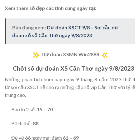
Xem thêm số đẹp các tỉnh cùng ngày tại:
Bạn đang xem:
Dự đoán XSCT 9/8 – Soi cầu dự
đoán xổ số Cần Thơ ngày 9/8/2023
Dự đoán XSMN Win2888
Chốt số dự đoán XS Cần Thơ ngày 9/8/2023
Những phân tích hôm nay ngày 9 tháng 8 năm 2023 thứ 4
từ soi cầu XSCT sẽ cho ra những cặp số vip Cần Thơ với tỷ lệ
trúng cao.
Bao lô 2 số:
15 – 70
Bạch thủ:
88
Đề về
66
ngày mai đánh
61 – 69