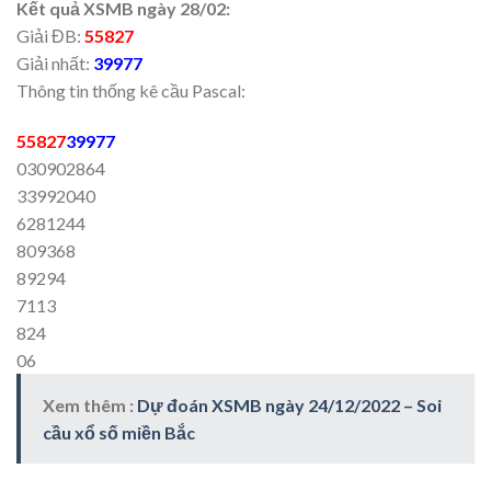
Kết quả XSMB ngày 28/02:
Giải ĐB:
55827
Giải nhất:
39977
Thông tin thống kê cầu Pascal:
55827
39977
030902864
33992040
6281244
809368
89294
7113
824
06
Xem thêm :
Dự đoán XSMB ngày 24/12/2022 – Soi
cầu xổ số miền Bắc