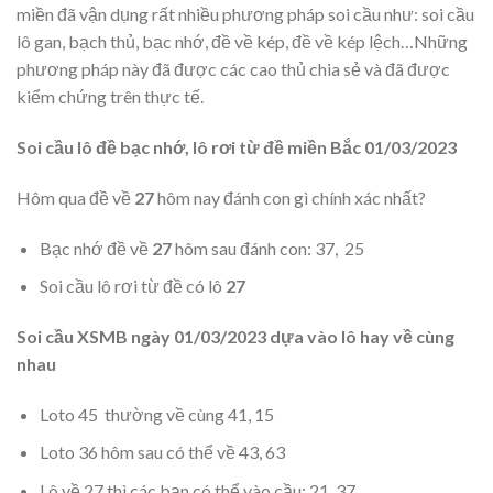
miền đã vận dụng rất nhiều phương pháp soi cầu như: soi cầu
lô gan, bạch thủ, bạc nhớ, đề về kép, đề về kép lệch…Những
phương pháp này đã được các cao thủ chia sẻ và đã được
kiểm chứng trên thực tế.
Soi cầu lô đề bạc nhớ, lô rơi từ đề miền Bắc
01/03/2023
Hôm qua đề về
27
hôm nay đánh con gì chính xác nhất?
Bạc nhớ đề về
27
hôm sau đánh con: 37, 25
Soi cầu lô rơi từ đề có lô
27
Soi cầu XSMB ngày
01/03/2023
dựa vào lô hay về cùng
nhau
Loto 45 thường về cùng 41, 15
Loto 36 hôm sau có thể về 43, 63
Lô về 27 thì các bạn có thể vào cầu: 21, 37