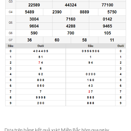
Dựa trên bảng kết quả xskt Miền Bắc hôm qua ngày