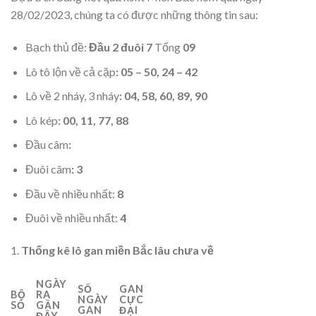
28/02/2023, chúng ta có được những thông tin sau:
Bạch thủ đề:
Đầu 2 đuôi 7
Tổng
09
Lô tô lộn về cả cặp
: 05 – 50, 24 – 42
Lô về 2 nháy, 3 nháy
: 04, 58, 60, 89, 90
Lô kép
: 00, 11, 77, 88
Đầu câm
:
Đuôi câm
: 3
Đầu về nhiều nhất:
8
Đuôi về nhiều nhất:
4
1.
Thống kê lô gan miền Bắc lâu chưa về
NGÀY
SỐ
GAN
BỘ
RA
NGÀY
CỰC
SỐ
GẦN
GAN
ĐẠI
ĐÂY