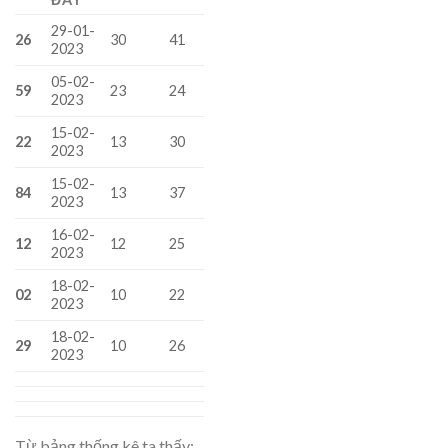
29-01-
26
30
41
2023
05-02-
59
23
24
2023
15-02-
22
13
30
2023
15-02-
84
13
37
2023
16-02-
12
12
25
2023
18-02-
02
10
22
2023
18-02-
29
10
26
2023
Từ bảng thống kê ta thấy: