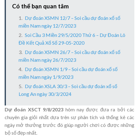
Có thể bạn quan tâm
Dự đoán XSMN 12/7 – Soi cầu dự đoán xổ số
miền Nam ngày 12/7/2023
Soi Cầu 3 Miền 29/5/2020 Thứ 6 – Dự Đoán Lô
Đề Kết Quả Xổ Số 29-05-2020
Dự đoán XSMN 26/7 – Soi cầu dự đoán xổ số
miền Nam ngày 26/7/2023
Dự đoán XSMN 1/9 – Soi cầu dự đoán xổ số
miền Nam ngày 1/9/2023
Dự đoán XSLA 30/3 – Soi cầu dự đoán xổ số
Long An ngày 30/3/2024
Dự đoán XSCT 9/8/2023
hôm nay được đưa ra bởi các
chuyên gia giỏi nhất dựa trên sự phân tích và thống kê các
ngày mở thưởng trước đó giúp người chơi có được những
bộ số đẹp nhất.