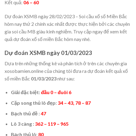
Kết quả:
06 – 60
Dự đoán XSMB ngày 28/02/2023 – Soi cầu xổ số Miền Bắc
hôm nay thứ 2 chính xác nhất được thực hiện bởi các chuyên
gia soi cầu MB giàu kinh nghiệm. Truy cập ngay để xem kết
quả dự đoán xổ số miền Bắc hôm nay nhé.
Dự đoán XSMB ngày 01/03/2023
Dựa trên những thống kê và phân tích ở trên các chuyên gia
xosobamien.online của chúng tôi đưa ra dự đoán kết quả xổ
số miền Bắc
01/03/2023
như sau:
Giải đặc biệt:
đầu 0 – đuôi 6
Cặp song thủ lô đẹp:
34 – 43, 78 – 87
Bạch thủ đề :
47
Lô 3 càng :
362 – 119 – 965
Bạch thủ lô:
80