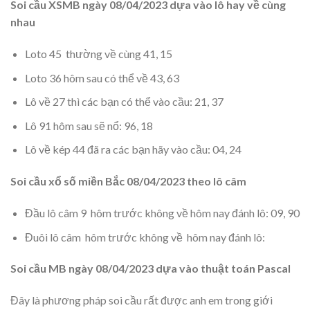
Soi cầu XSMB ngày
08/04/2023
dựa vào lô hay về cùng
nhau
Loto 45 thường về cùng 41, 15
Loto 36 hôm sau có thể về 43, 63
Lô về 27 thì các bạn có thể vào cầu: 21, 37
Lô 91 hôm sau sẽ nổ: 96, 18
Lô về kép 44 đã ra các bạn hãy vào cầu: 04, 24
Soi cầu xổ số miền Bắc 08/04/2023 theo lô câm
Đầu lô câm 9 hôm trước không về hôm nay đánh lô: 09, 90
Đuôi lô câm hôm trước không về hôm nay đánh lô:
Soi cầu MB ngày
08/04/2023
dựa vào thuật toán Pascal
Đây là phương pháp soi cầu rất được anh em trong giới