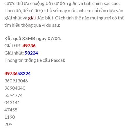
cược thủ ưa chuộng bởi sự đơn giản và tính chính xác cao.
Theo đó, để có được bộ số may mắn anh em chỉ cần dựa vào
giải nhất và
giải
đặc biệt. Cách tính thế nào mọi người có thể
tìm hiểu thông qua ví dụ sau:
Kết quả XSMB ngày 07/04:
Giải ĐB:
49736
Giải nhất:
58224
Thông tin thống kê cầu Pascal:
49736
58224
360913046
96904340
5594774
043141
47455
1190
209