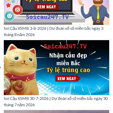
Soi Cầu XSMB 3-8-2026 | Dự đoán xổ số miền bắc ngày 3
tháng 8 năm 2026
Soi Cầu XSMB 30-7-2026 | Dự đoán xổ số miền bắc ngày 30
tháng 7 năm 2026