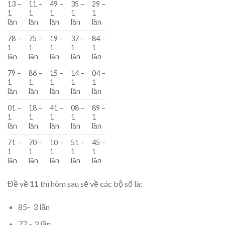
13
–
11
–
49
–
35
–
29
–
1
1
1
1
1
lần
lần
lần
lần
lần
78
–
75
–
19
–
37
–
84
–
1
1
1
1
1
lần
lần
lần
lần
lần
79
–
86
–
15
–
14
–
04
–
1
1
1
1
1
lần
lần
lần
lần
lần
01
–
18
–
41
–
08
–
89
–
1
1
1
1
1
lần
lần
lần
lần
lần
71
–
70
–
10
–
51
–
45
–
1
1
1
1
1
lần
lần
lần
lần
lần
Đề về
11
thì hôm sau sẽ về các bộ số là:
85- 3 lần
77 – 3 lần