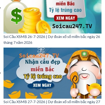
Soi Cầu XSMB 26-7-2026 | Dự đoán xổ số miền bắc ngày 26
tháng 7 năm 2026
Soi Cầu XSMB 27-7-2026 | Dự đoán xổ số miền bắc ngày 27