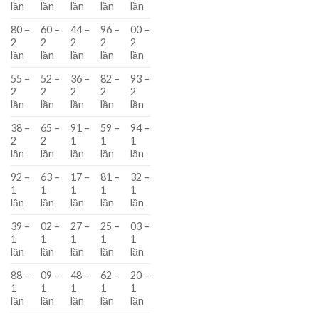
lần
lần
lần
lần
lần
80
–
60
–
44
–
96
–
00
–
2
2
2
2
2
lần
lần
lần
lần
lần
55
–
52
–
36
–
82
–
93
–
2
2
2
2
2
lần
lần
lần
lần
lần
38
–
65
–
91
–
59
–
94
–
2
2
1
1
1
lần
lần
lần
lần
lần
92
–
63
–
17
–
81
–
32
–
1
1
1
1
1
lần
lần
lần
lần
lần
39
–
02
–
27
–
25
–
03
–
1
1
1
1
1
lần
lần
lần
lần
lần
88
–
09
–
48
–
62
–
20
–
1
1
1
1
1
lần
lần
lần
lần
lần