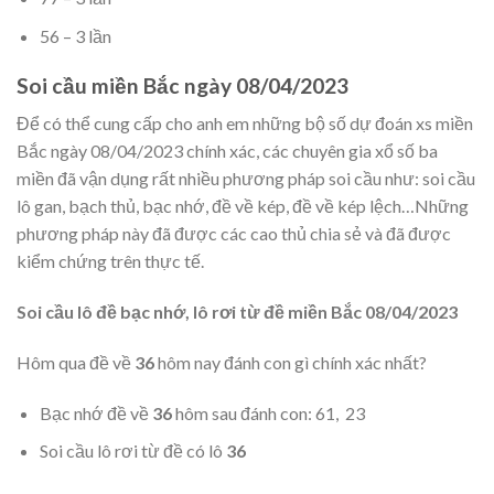
56 – 3 lần
Soi cầu miền Bắc ngày 08/04/2023
Để có thể cung cấp cho anh em những bộ số dự đoán xs miền
Bắc ngày 08/04/2023 chính xác, các chuyên gia xổ số ba
miền đã vận dụng rất nhiều phương pháp soi cầu như: soi cầu
lô gan, bạch thủ, bạc nhớ, đề về kép, đề về kép lệch…Những
phương pháp này đã được các cao thủ chia sẻ và đã được
kiểm chứng trên thực tế.
Soi cầu lô đề bạc nhớ, lô rơi từ đề miền Bắc
08/04/2023
Hôm qua đề về
36
hôm nay đánh con gì chính xác nhất?
Bạc nhớ đề về
36
hôm sau đánh con: 61, 23
Soi cầu lô rơi từ đề có lô
36