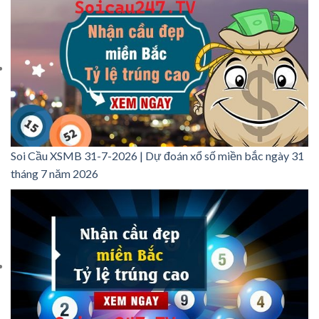
Soi Cầu XSMB 31-7-2026 | Dự đoán xổ số miền bắc ngày 31
tháng 7 năm 2026