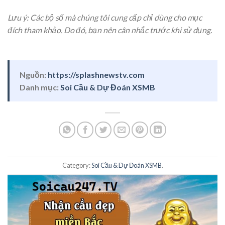
Lưu ý: Các bộ số mà chúng tôi cung cấp chỉ dùng cho mục
đích tham khảo. Do đó, bạn nên cân nhắc trước khi sử dụng.
Nguồn:
https://splashnewstv.com
Danh mục:
Soi Cầu & Dự Đoán XSMB
Category:
Soi Cầu & Dự Đoán XSMB
.