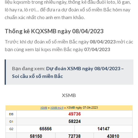
liệu kqxsmb trong nhiều ngày, thống kê đầu đuôi loto, lô gan,
lô hay ra, lô rơi… để đưa ra dự đoán xổ số miền Bắc hôm nay
chuẩn xác nhất cho anh em tham khảo.
Thống kê KQXSMB ngày 08/04/2023
Trước khi dự đoán xổ số miền Bắc ngày
08/04/2023
mời các
bạn cùng xem lại kqxs miền Bắc ngày
07/04/2023
Bạn đang xem:
Dự đoán XSMB ngày 08/04/2023 –
Soi cầu xổ số miền Bắc
XSMB