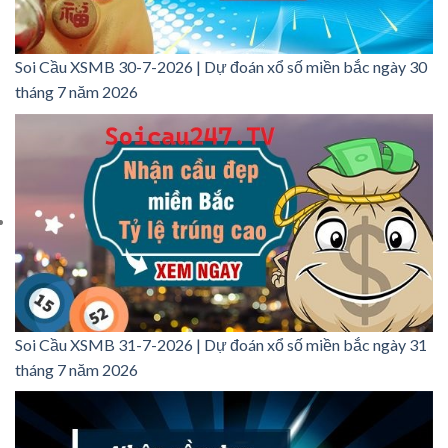
Soi Cầu XSMB 30-7-2026 | Dự đoán xổ số miền bắc ngày 30
tháng 7 năm 2026
Soi Cầu XSMB 31-7-2026 | Dự đoán xổ số miền bắc ngày 31
tháng 7 năm 2026