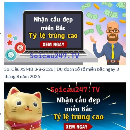
Soi Cầu XSMB 3-8-2026 | Dự đoán xổ số miền bắc ngày 3
tháng 8 năm 2026