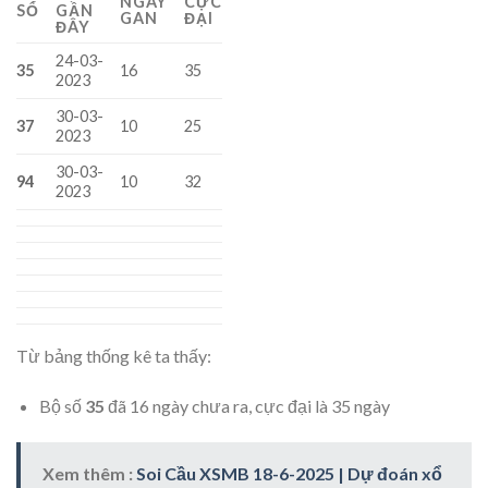
NGÀY
CỰC
SỐ
GẦN
GAN
ĐẠI
ĐÂY
24-03-
35
16
35
2023
30-03-
37
10
25
2023
30-03-
94
10
32
2023
Từ bảng thống kê ta thấy:
Bộ số
35
đã 16 ngày chưa ra, cực đại là 35 ngày
Xem thêm :
Soi Cầu XSMB 18-6-2025 | Dự đoán xổ