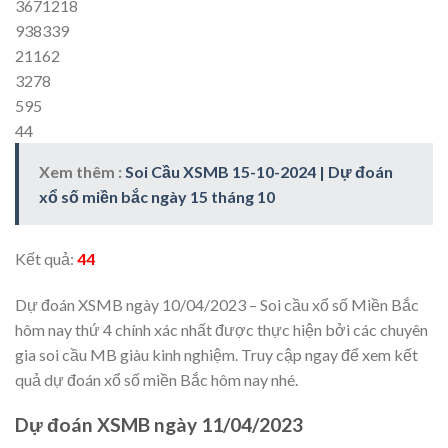
3671218
938339
21162
3278
595
44
Xem thêm :
Soi Cầu XSMB 15-10-2024 | Dự đoán
xổ số miền bắc ngày 15 tháng 10
Kết quả:
44
Dự đoán XSMB ngày 10/04/2023 – Soi cầu xổ số Miền Bắc
hôm nay thứ 4 chính xác nhất được thực hiện bởi các chuyên
gia soi cầu MB giàu kinh nghiệm. Truy cập ngay để xem kết
quả dự đoán xổ số miền Bắc hôm nay nhé.
Dự đoán XSMB ngày 11/04/2023