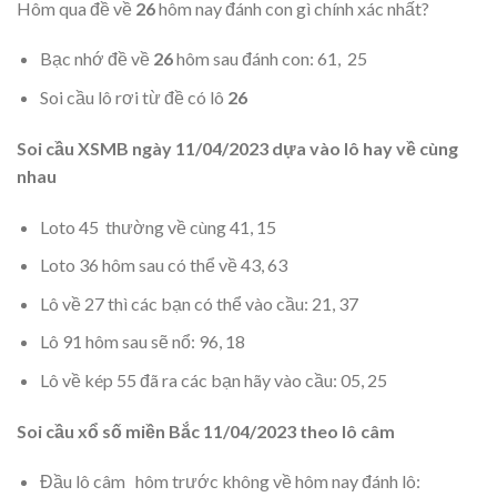
Hôm qua đề về
26
hôm nay đánh con gì chính xác nhất?
Bạc nhớ đề về
26
hôm sau đánh con: 61, 25
Soi cầu lô rơi từ đề có lô
26
Soi cầu XSMB ngày
11/04/2023
dựa vào lô hay về cùng
nhau
Loto 45 thường về cùng 41, 15
Loto 36 hôm sau có thể về 43, 63
Lô về 27 thì các bạn có thể vào cầu: 21, 37
Lô 91 hôm sau sẽ nổ: 96, 18
Lô về kép 55 đã ra các bạn hãy vào cầu: 05, 25
Soi cầu xổ số miền Bắc 11/04/2023 theo lô câm
Đầu lô câm hôm trước không về hôm nay đánh lô: