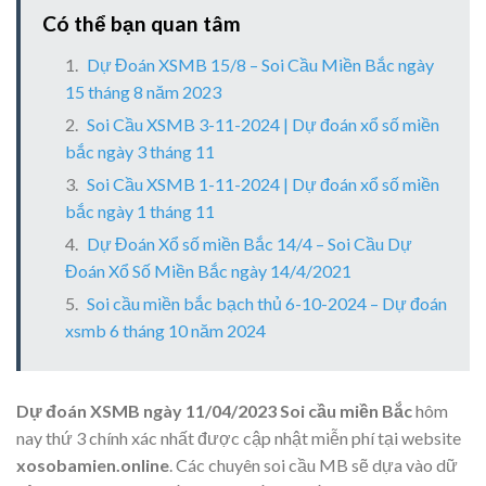
Có thể bạn quan tâm
Dự Đoán XSMB 15/8 – Soi Cầu Miền Bắc ngày
15 tháng 8 năm 2023
Soi Cầu XSMB 3-11-2024 | Dự đoán xổ số miền
bắc ngày 3 tháng 11
Soi Cầu XSMB 1-11-2024 | Dự đoán xổ số miền
bắc ngày 1 tháng 11
Dự Đoán Xổ số miền Bắc 14/4 – Soi Cầu Dự
Đoán Xổ Số Miền Bắc ngày 14/4/2021
Soi cầu miền bắc bạch thủ 6-10-2024 – Dự đoán
xsmb 6 tháng 10 năm 2024
Dự đoán XSMB ngày 11/04/2023
Soi cầu miền Bắc
hôm
nay thứ 3 chính xác nhất được cập nhật miễn phí tại website
xosobamien.online
. Các chuyên soi cầu MB sẽ dựa vào dữ