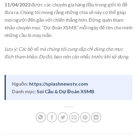
11/04/2023
được các chuyên gia hàng đầu trong giới lô đề
đưa ra. Chúng tôi mong rằng những chia sẻ này có thể giúp
mọi người đến gần với chiến thắng hơn. Đừng quên tham
khảo chuyên mục “Dự đoán XSMB” mỗi ngày để tìm cho mình
những cầu lô may mắn.
Lưu ý: Các bộ số mà chúng tôi cung cấp chỉ dùng cho mục
đích tham khảo. Do đó, bạn nên cân nhắc trước khi sử dụng.
Nguồn:
https://splashnewstv.com
Danh mục:
Soi Cầu & Dự Đoán XSMB