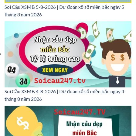
Soi Cầu XSMB 5-8-2026 | Dự đoán xổ số miền bắc ngày 5
tháng 8 năm 2026
Soi Cầu XSMB 4-8-2026 | Dự đoán xổ số miền bắc ngày 4
tháng 8 năm 2026