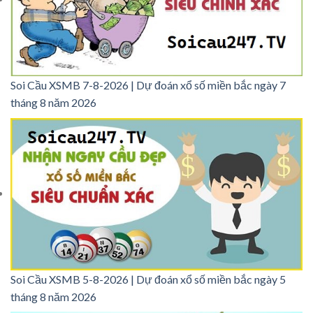
Soi Cầu XSMB 7-8-2026 | Dự đoán xổ số miền bắc ngày 7
tháng 8 năm 2026
Soi Cầu XSMB 5-8-2026 | Dự đoán xổ số miền bắc ngày 5
tháng 8 năm 2026