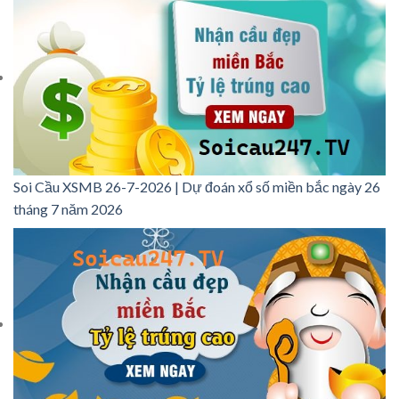
Soi Cầu XSMB 26-7-2026 | Dự đoán xổ số miền bắc ngày 26
tháng 7 năm 2026