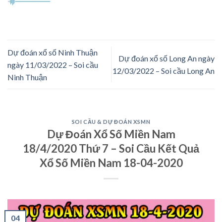
Dự đoán xổ số Ninh Thuận
Dự đoán xổ số Long An ngày
ngày 11/03/2022 – Soi cầu
12/03/2022 – Soi cầu Long An
Ninh Thuận
SOI CẦU & DỰ ĐOÁN XSMN
Dự Đoán Xổ Số Miền Nam
18/4/2020 Thứ 7 – Soi Cầu Kết Quả
Xổ Số Miền Nam 18-04-2020
04