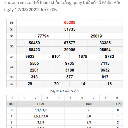
xác anh em có thể tham khảo bảng quay thử xổ số Miền Bắc
ngày
12/03/2022
dưới đây.