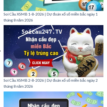
Soi Cầu XSMB 1-8-2026 | Dự đoán xổ số miền bắc ngày 1
tháng 8 năm 2026
Soi Cầu XSMB 2-8-2026 | Dự đoán xổ số miền bắc ngày 2
tháng 8 năm 2026