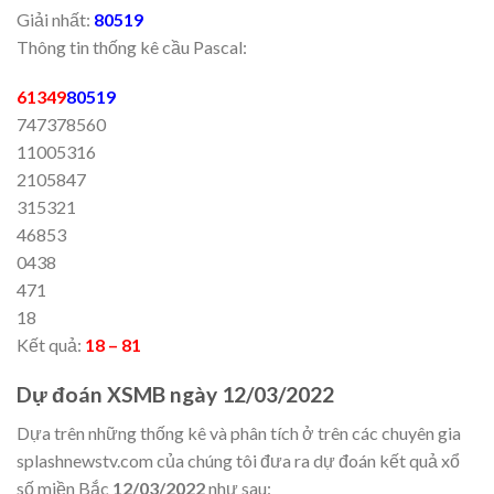
Giải nhất:
80519
Thông tin thống kê cầu Pascal:
61349
80519
747378560
11005316
2105847
315321
46853
0438
471
18
Kết quả:
18 – 81
Dự đoán XSMB ngày 12/03/2022
Dựa trên những thống kê và phân tích ở trên các chuyên gia
splashnewstv.com của chúng tôi đưa ra dự đoán kết quả xổ
số miền Bắc
12/03/2022
như sau: