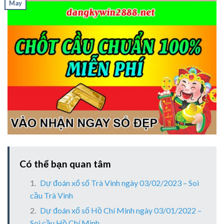
May
Có thể bạn quan tâm
Dự đoán xổ số Trà Vinh ngày 03/02/2023 – Soi
cầu Trà Vinh
Dự đoán xổ số Hồ Chí Minh ngày 03/01/2022 –
Soi cầu Hồ Chí Minh