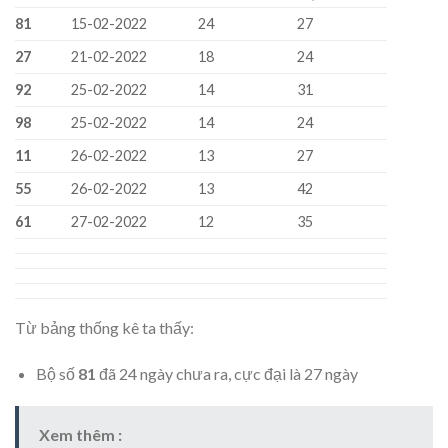
81
15-02-2022
24
27
27
21-02-2022
18
24
92
25-02-2022
14
31
98
25-02-2022
14
24
11
26-02-2022
13
27
55
26-02-2022
13
42
61
27-02-2022
12
35
Từ bảng thống kê ta thấy:
Bộ số
81
đã 24 ngày chưa ra, cực đại là 27 ngày
Xem thêm :