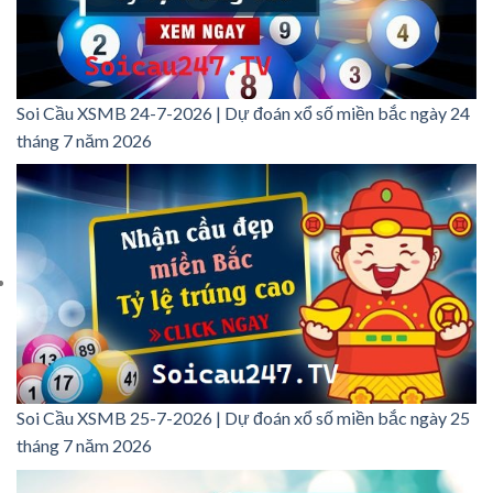
Soi Cầu XSMB 24-7-2026 | Dự đoán xổ số miền bắc ngày 24
tháng 7 năm 2026
Soi Cầu XSMB 25-7-2026 | Dự đoán xổ số miền bắc ngày 25
tháng 7 năm 2026