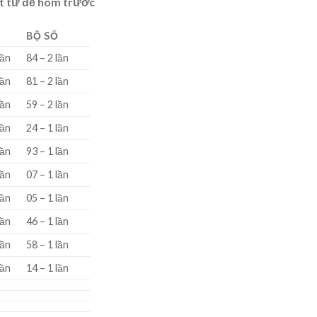
iệt từ đề hôm trướ
c
Ố
BỘ SỐ
lần
84
– 2 lần
lần
81
– 2 lần
lần
59
– 2 lần
lần
24
– 1 lần
lần
93
– 1 lần
lần
07
– 1 lần
lần
05
– 1 lần
lần
46
– 1 lần
lần
58
– 1 lần
lần
14
– 1 lần