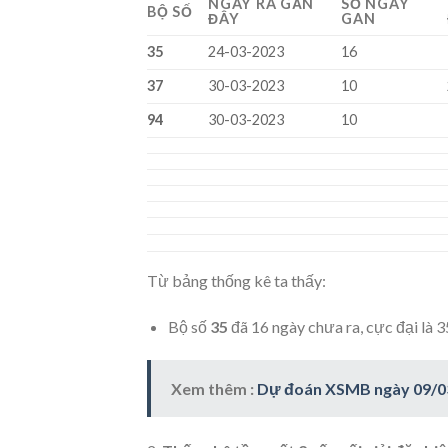
NGÀY RA GẦN
SỐ NGÀY
BỘ SỐ
ĐÂY
GAN
35
24-03-2023
16
37
30-03-2023
10
94
30-03-2023
10
Từ bảng thống kê ta thấy:
Bộ số
35
đã 16 ngày chưa ra, cực đại là 
Xem thêm :
Dự đoán XSMB ngày 09/03/