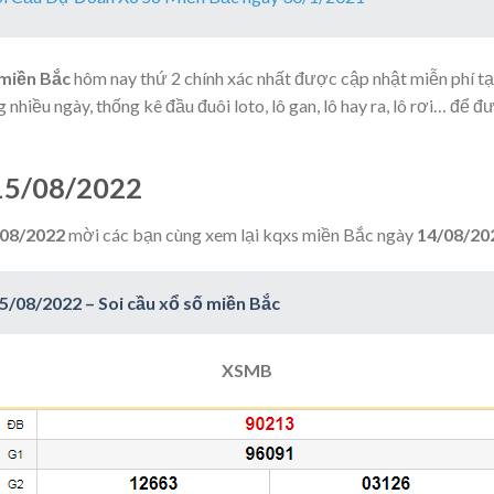
 miền Bắc
hôm nay thứ 2 chính xác nhất được cập nhật miễn phí t
nhiều ngày, thống kê đầu đuôi loto, lô gan, lô hay ra, lô rơi… để
15/08/2022
/08/2022
mời các bạn cùng xem lại kqxs miền Bắc ngày
14/08/20
/08/2022 – Soi cầu xổ số miền Bắc
XSMB