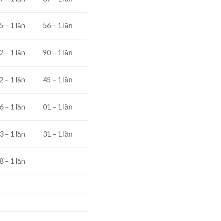
5
– 1 lần
56
– 1 lần
2
– 1 lần
90
– 1 lần
2
– 1 lần
45
– 1 lần
6
– 1 lần
01
– 1 lần
3
– 1 lần
31
– 1 lần
8
– 1 lần