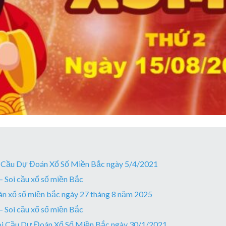
i Cầu Dự Đoán Xổ Số Miền Bắc ngày 5/4/2021
Soi cầu xổ số miền Bắc
n xổ số miền bắc ngày 27 tháng 8 năm 2025
Soi cầu xổ số miền Bắc
oi Cầu Dự Đoán Xổ Số Miền Bắc ngày 30/1/2021