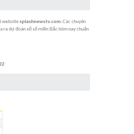
ại website
splashnewstv.com
. Các chuyên
 đưa ra dự đoán xổ số miền Bắc hôm nay chuẩn
22