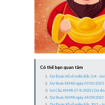
Có thể bạn quan tâm
Dự Đoán Xổ số miền Bắc 5/4 – So
Dự đoán XSMB ngày 07/01/2023 – 
Soi Cầu XSMB 27-8-2025 | Dự đoá
Dự đoán XSMB ngày 24/09/2022 – 
Dự Đoán Xổ số miền Bắc 30/1 – S