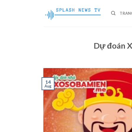
Skip
to
TRAN
content
Dự đoán X
14
Aug