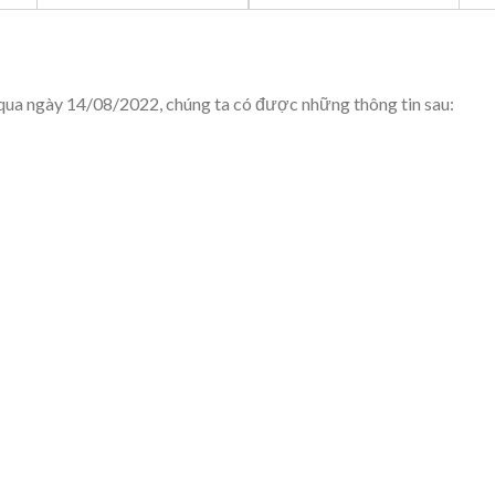
ua ngày 14/08/2022, chúng ta có được những thông tin sau: