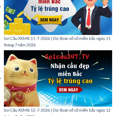
Soi Cầu XSMB 11-7-2026 | Dự đoán xổ số miền bắc ngày 11
tháng 7 năm 2026
Soi Cầu XSMB 12-7-2026 | Dự đoán xổ số miền bắc ngày 12