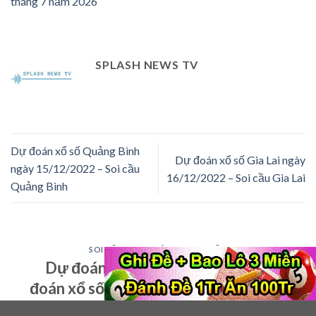
tháng 7 năm 2026
SPLASH NEWS TV
Dự đoán xổ số Quảng Bình
Dự đoán xổ số Gia Lai ngày
ngày 15/12/2022 – Soi cầu
16/12/2022 – Soi cầu Gia Lai
Quảng Bình
SOI CẦU - DỰ ĐOÁN KQXS 3 MIỀN
Dự đoán XSMN 6/5 – Soi cầu dự
đoán xổ số miền Nam ngày 6/5/2024