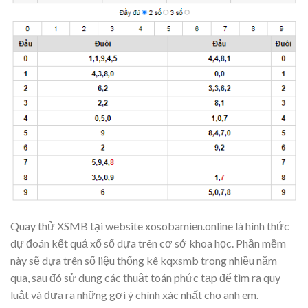
Quay thử XSMB tại website xosobamien.online là hình thức
dự đoán kết quả xổ số dựa trên cơ sở khoa học. Phần mềm
này sẽ dựa trên số liệu thống kê kqxsmb trong nhiều năm
qua, sau đó sử dụng các thuật toán phức tạp để tìm ra quy
luật và đưa ra những gợi ý chính xác nhất cho anh em.