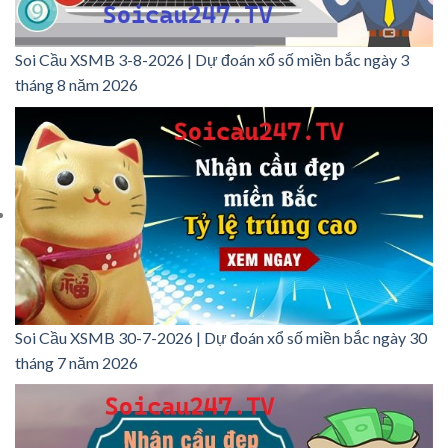
Soi Cầu XSMB 3-8-2026 | Dự đoán xổ số miền bắc ngày 3
tháng 8 năm 2026
Soi Cầu XSMB 30-7-2026 | Dự đoán xổ số miền bắc ngày 30
tháng 7 năm 2026