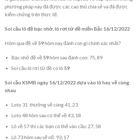
phương pháp này đã được các cao thủ chia sẻ và đã được
kiểm chứng trên thực tế.
Soi cầu lô đề bạc nhớ, lô rơi từ đề miền Bắc
16/12/2022
Hôm qua đề về
59
hôm nay đánh con gì chính xác nhất?
Bạc nhớ đề về
59
hôm sau đánh con: 75, 89
Soi cầu lô rơi từ đề có lô
59
Soi cầu XSMB ngày
16/12/2022
dựa vào lô hay về cùng
nhau
Loto 31 thường về cùng 41, 23
Loto 48 hôm sau có thể về 43, 18
Lô về 57 thì các bạn có thể vào cầu: 27, 58
Lô 73 hôm sau sẽ nổ: 93, 17