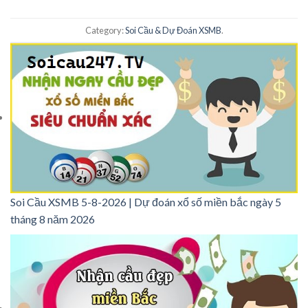
Category:
Soi Cầu & Dự Đoán XSMB
.
Soi Cầu XSMB 5-8-2026 | Dự đoán xổ số miền bắc ngày 5
tháng 8 năm 2026