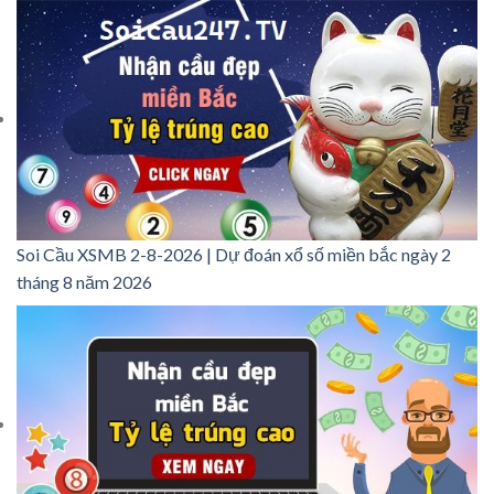
Soi Cầu XSMB 2-8-2026 | Dự đoán xổ số miền bắc ngày 2
tháng 8 năm 2026