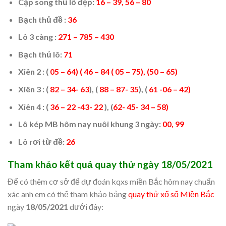
Cặp song thủ lô đẹp:
16 – 39, 56 – 80
Bạch thủ đề :
36
Lô 3 càng :
271 – 785 – 430
Bạch thủ lô:
71
Xiên 2 : (
05 – 64) ( 46 – 84 ( 05 – 75), (50 – 65)
Xiên 3 : (
82 – 34-
63
), (
88 – 87- 35
), (
61 -06 – 42)
Xiên 4 : (
36 – 22 -43- 22
), (
62- 45- 34 – 58)
Lô kép MB hôm nay nuôi khung 3 ngày:
00, 99
Lô rơi từ đề:
26
Tham khảo kết quả quay thử ngày 18/05/2021
Để có thêm cơ sở để dự đoán kqxs miền Bắc hôm nay chuẩn
xác anh em có thể tham khảo bảng
quay thử xổ số Miền Bắc
ngày
18/05/2021
dưới đây: