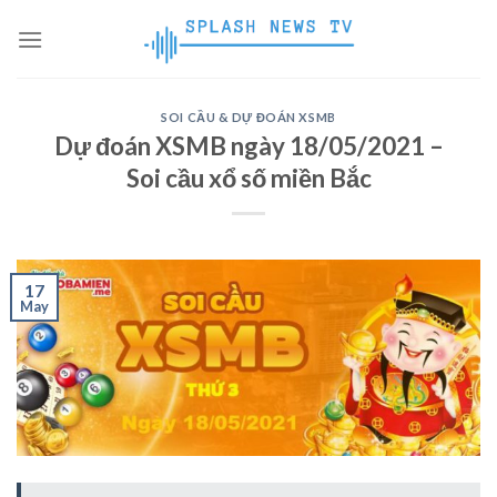
Skip
to
content
SOI CẦU & DỰ ĐOÁN XSMB
Dự đoán XSMB ngày 18/05/2021 –
Soi cầu xổ số miền Bắc
17
May