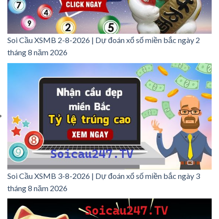
Soi Cầu XSMB 2-8-2026 | Dự đoán xổ số miền bắc ngày 2
tháng 8 năm 2026
Soi Cầu XSMB 3-8-2026 | Dự đoán xổ số miền bắc ngày 3
tháng 8 năm 2026