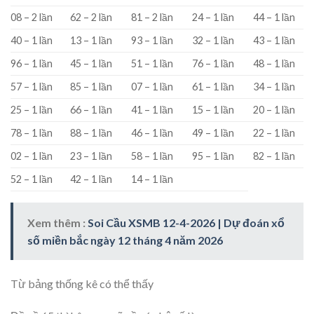
08
– 2 lần
62
– 2 lần
81
– 2 lần
24
– 1 lần
44
– 1 lần
40
– 1 lần
13
– 1 lần
93
– 1 lần
32
– 1 lần
43
– 1 lần
96
– 1 lần
45
– 1 lần
51
– 1 lần
76
– 1 lần
48
– 1 lần
57
– 1 lần
85
– 1 lần
07
– 1 lần
61
– 1 lần
34
– 1 lần
25
– 1 lần
66
– 1 lần
41
– 1 lần
15
– 1 lần
20
– 1 lần
78
– 1 lần
88
– 1 lần
46
– 1 lần
49
– 1 lần
22
– 1 lần
02
– 1 lần
23
– 1 lần
58
– 1 lần
95
– 1 lần
82
– 1 lần
52
– 1 lần
42
– 1 lần
14
– 1 lần
Xem thêm :
Soi Cầu XSMB 12-4-2026 | Dự đoán xổ
số miền bắc ngày 12 tháng 4 năm 2026
Từ bảng thống kê có thể thấy