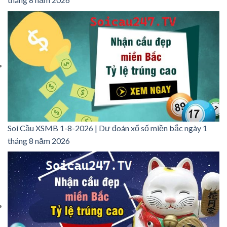
Soi Cầu XSMB 1-8-2026 | Dự đoán xổ số miền bắc ngày 1
tháng 8 năm 2026