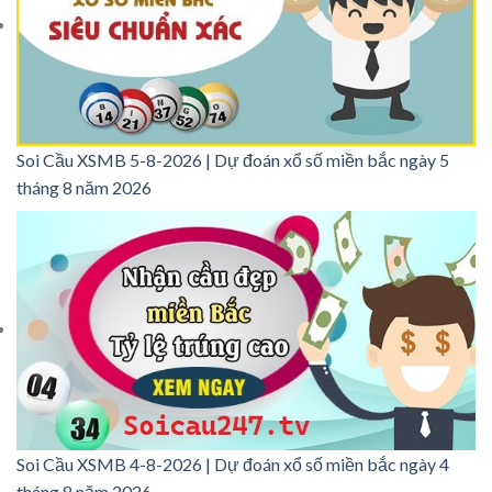
Soi Cầu XSMB 5-8-2026 | Dự đoán xổ số miền bắc ngày 5
tháng 8 năm 2026
Soi Cầu XSMB 4-8-2026 | Dự đoán xổ số miền bắc ngày 4
tháng 8 năm 2026