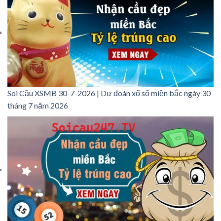
Soi Cầu XSMB 30-7-2026 | Dự đoán xổ số miền bắc ngày 30
tháng 7 năm 2026