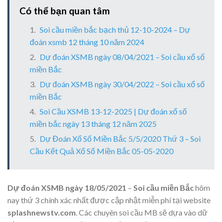
Có thể bạn quan tâm
Soi cầu miền bắc bạch thủ 12-10-2024 – Dự
đoán xsmb 12 tháng 10 năm 2024
Dự đoán XSMB ngày 08/04/2021 – Soi cầu xổ số
miền Bắc
Dự đoán XSMB ngày 30/04/2022 – Soi cầu xổ số
miền Bắc
Soi Cầu XSMB 13-12-2025 | Dự đoán xổ số
miền bắc ngày 13 tháng 12 năm 2025
Dự Đoán Xổ Số Miền Bắc 5/5/2020 Thứ 3 – Soi
Cầu Kết Quả Xố Số Miền Bắc 05-05-2020
Dự đoán XSMB ngày 18/05/2021
–
Soi cầu miền Bắc
hôm
nay thứ 3 chính xác nhất được cập nhật miễn phí tại website
splashnewstv.com
. Các chuyên soi cầu MB sẽ dựa vào dữ