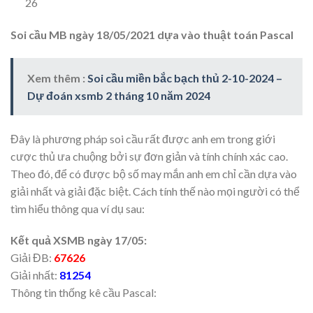
26
Soi cầu MB ngày
18/05/2021
dựa vào thuật toán Pascal
Xem thêm :
Soi cầu miền bắc bạch thủ 2-10-2024 –
Dự đoán xsmb 2 tháng 10 năm 2024
Đây là phương pháp soi cầu rất được anh em trong giới
cược thủ ưa chuộng bởi sự đơn giản và tính chính xác cao.
Theo đó, để có được bộ số may mắn anh em chỉ cần dựa vào
giải nhất và giải đặc biệt. Cách tính thế nào mọi người có thể
tìm hiểu thông qua ví dụ sau:
Kết quả XSMB ngày 17/05:
Giải ĐB:
67626
Giải nhất:
81254
Thông tin thống kê cầu Pascal: