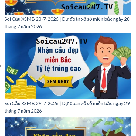
Soi Cầu XSMB 28-7-2026 | Dự đoán xổ số miền bắc ngày 28
tháng 7 năm 2026
Soi Cầu XSMB 29-7-2026 | Dự đoán xổ số miền bắc ngày 29
tháng 7 năm 2026