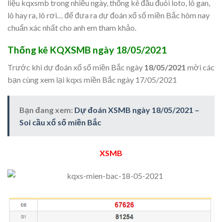
liệu kqxsmb trong nhiều ngày, thống kê đầu đuôi loto, lô gan,
lô hay ra, lô rơi… để đưa ra dự đoán xổ số miền Bắc hôm nay
chuẩn xác nhất cho anh em tham khảo.
Thống kê KQXSMB ngày 18/05/2021
Trước khi dự đoán xổ số miền Bắc ngày
18/05/2021
mời các
bạn cùng xem lại kqxs miền Bắc ngày 17/05/2021
Bạn đang xem:
Dự đoán XSMB ngày 18/05/2021 –
Soi cầu xổ số miền Bắc
XSMB