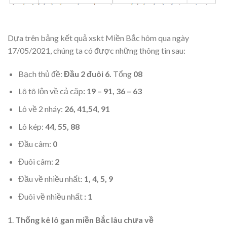
Dựa trên bảng kết quả xskt Miền Bắc hôm qua ngày
17/05/2021, chúng ta có được những thông tin sau:
Bạch thủ đề:
Đầu 2 đuôi 6.
Tổng
08
Lô tô lộn về cả cặp
: 19 – 91, 36 – 63
Lô về 2 nháy:
26, 41,54, 91
Lô kép:
44, 55, 88
Đầu câm:
0
Đuôi câm:
2
Đầu về nhiều nhất:
1, 4, 5, 9
Đuôi về nhiều nhất
: 1
1.
Thống kê lô gan miền Bắc lâu chưa về