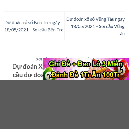
Dự đoán xổ số Vũng Tàu ngày
Dự đoán xổ số Bến Tre ngày
18/05/2021 – Soi cầu Vũng
18/05/2021 – Soi cầu Bến Tre
Tàu
SOI CẦU - DỰ ĐOÁN KQXS 3 MIỀN
Dự đoán XSDL đoán XSDL 14/4 – Soi
cầu dự đoán xổ số Đà Lạt 14/4/2024
13
Apr