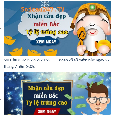
Soi Cầu XSMB 27-7-2026 | Dự đoán xổ số miền bắc ngày 27
tháng 7 năm 2026