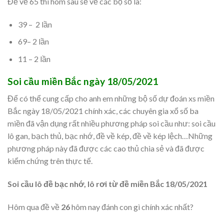
Đề về 65 thì hôm sau sẽ về các bộ số là:
39 – 2 lần
69– 2 lần
11 – 2 lần
Soi cầu miền Bắc ngày 18/05/2021
Để có thể cung cấp cho anh em những bộ số dự đoán xs miền
Bắc ngày 18/05/2021 chính xác, các chuyên gia xổ số ba
miền đã vận dụng rất nhiều phương pháp soi cầu như: soi cầu
lô gan, bạch thủ, bạc nhớ, đề về kép, đề về kép lệch…Những
phương pháp này đã được các cao thủ chia sẻ và đã được
kiểm chứng trên thực tế.
Soi cầu lô đề bạc nhớ, lô rơi từ đề miền Bắc
18/05/2021
Hôm qua đề về
26
hôm nay đánh con gì chính xác nhất?