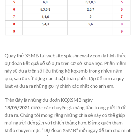
Quay thử XSMB tại website splashnewstv.com là hình thức
dự đoán kết quả xổ số dựa trên cơ sở khoa học. Phần mềm
này sẽ dựa trên số liệu thống kê kqxsmb trong nhiều năm
qua, sau đó sử dụng các thuật toán phức tạp để tìm ra quy
luật và đưa ra những gợi ý chính xác nhất cho anh em.
Trên đây là những dự đoán KQXSMB ngày
18/05/2021
được các chuyên gia hàng đầu trong giới lô đề
đưa ra. Chúng tôi mong rằng những chia sẻ này có thể giúp
mọi người đến gần với chiến thắng hơn. Đừng quên tham
khảo chuyên mục “Dự đoán XSMB” mỗi ngày để tìm cho mình