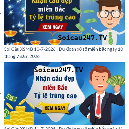
Soi Cầu XSMB 10-7-2026 | Dự đoán xổ số miền bắc ngày 10
tháng 7 năm 2026
Soi Cầu XSMB 11-7-2026 | Dự đoán xổ số miền bắc ngày 11