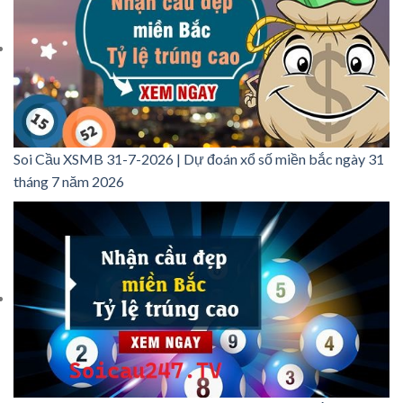
Soi Cầu XSMB 31-7-2026 | Dự đoán xổ số miền bắc ngày 31
tháng 7 năm 2026