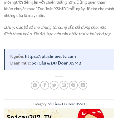
mọi người đến gần với chiến thắng hơn. Đừng quên tham
khảo chuyên mục “Dự đoán XSMB” mỗi ngày để tìm cho mình
những cầu lô may mắn.
Lưu ý: Các bộ số mà chúng tôi cung cấp chỉ dùng cho mục
đích tham khảo. Do đó, bạn nên cân nhắc trước khi sử dụng.
Nguồn:
https://splashnewstv.com
Danh mục:
Soi Cầu & Dự Đoán XSMB
Category:
Soi Cầu & Dự Đoán XSMB
.