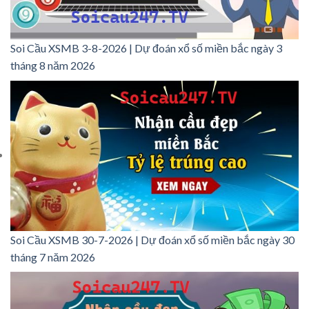
Soi Cầu XSMB 3-8-2026 | Dự đoán xổ số miền bắc ngày 3
tháng 8 năm 2026
Soi Cầu XSMB 30-7-2026 | Dự đoán xổ số miền bắc ngày 30
tháng 7 năm 2026