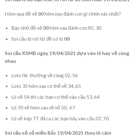
Hôm qua đề về
00
hôm nay đánh con gì chính xác nhất?
Bạc nhớ đề về
00
hôm sau đánh con 85, 30
Soi cầu lô rơi từ đề có lô
00
Soi cầu XSMB ngày
19/04/2021
dựa vào lô hay về cùng
nhau
Loto 06 thường về cùng 02, 56
Loto 35 hôm sau có thể về 34, 65
Lô về 54 thì các bạn có thể vào cầu 53, 64
Lô 70 về hôm sau sẽ nổ 50, 67
Lô về kép 77 đã ra các bạn hãy vào cầu 07, 70
Soi cầu xổ số miền Bắc 19/04/2021 theo lô câm