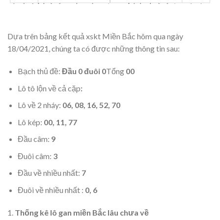
Dựa trên bảng kết quả xskt Miền Bắc hôm qua ngày
18/04/2021, chúng ta có được những thông tin sau:
Bạch thủ đề:
Đầu 0 đuôi 0
Tổng
00
Lô tô lộn về cả cặp
:
Lô về 2 nháy:
06, 08, 16, 52, 70
Lô kép:
00, 11, 77
Đầu câm:
9
Đuôi câm:
3
Đầu về nhiều nhất:
7
Đuôi về nhiều nhất :
0, 6
1.
Thống kê lô gan miền Bắc lâu chưa về