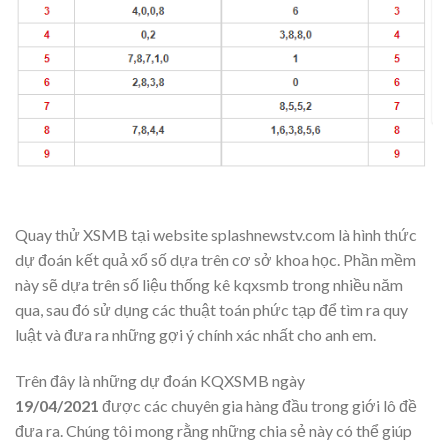
Quay thử XSMB tại website splashnewstv.com là hình thức
dự đoán kết quả xổ số dựa trên cơ sở khoa học. Phần mềm
này sẽ dựa trên số liệu thống kê kqxsmb trong nhiều năm
qua, sau đó sử dụng các thuật toán phức tạp để tìm ra quy
luật và đưa ra những gợi ý chính xác nhất cho anh em.
Trên đây là những dự đoán KQXSMB ngày
19/04/2021
được các chuyên gia hàng đầu trong giới lô đề
đưa ra. Chúng tôi mong rằng những chia sẻ này có thể giúp