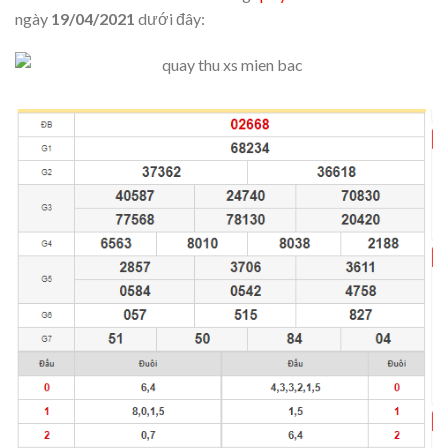
ngày
19/04/2021
dưới đây: