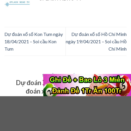
Dự đoán xổ số Kon Tum ngày
Dự đoán xổ số Hồ Chí Minh
18/04/2021 – Soi cầu Kon
ngày 19/04/2021 – Soi cầu Hồ
Tum
Chí Minh
SOI CẦU & DỰ ĐOÁN XSMT
Dự đoán XSTTH 28/8 – Soi cầu dự
đoán xổ số Thừa Thiên Huế
28/8/2023
27