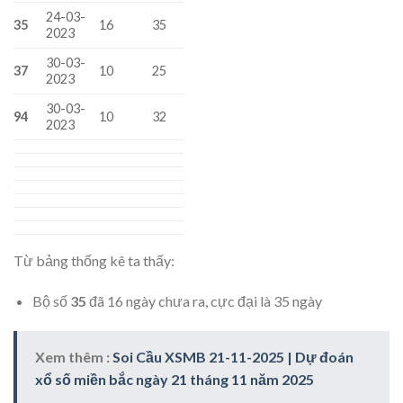
24-03-
35
16
35
2023
30-03-
37
10
25
2023
30-03-
94
10
32
2023
Từ bảng thống kê ta thấy:
Bộ số
35
đã 16 ngày chưa ra, cực đại là 35 ngày
Xem thêm :
Soi Cầu XSMB 21-11-2025 | Dự đoán
xổ số miền bắc ngày 21 tháng 11 năm 2025