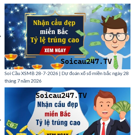
Soi Cầu XSMB 28-7-2026 | Dự đoán xổ số miền bắc ngày 28
tháng 7 năm 2026