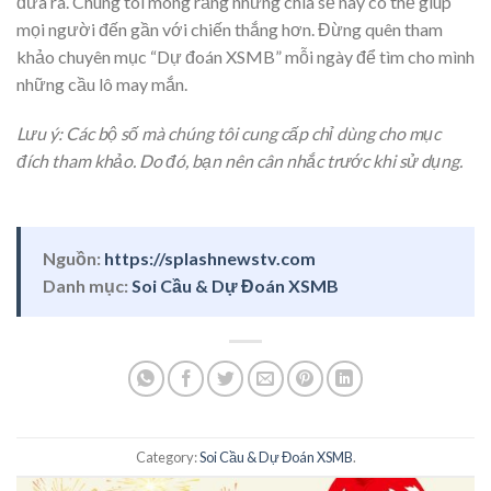
đưa ra. Chúng tôi mong rằng những chia sẻ này có thể giúp
mọi người đến gần với chiến thắng hơn. Đừng quên tham
khảo chuyên mục “Dự đoán XSMB” mỗi ngày để tìm cho mình
những cầu lô may mắn.
Lưu ý: Các bộ số mà chúng tôi cung cấp chỉ dùng cho mục
đích tham khảo. Do đó, bạn nên cân nhắc trước khi sử dụng.
Nguồn:
https://splashnewstv.com
Danh mục:
Soi Cầu & Dự Đoán XSMB
Category:
Soi Cầu & Dự Đoán XSMB
.