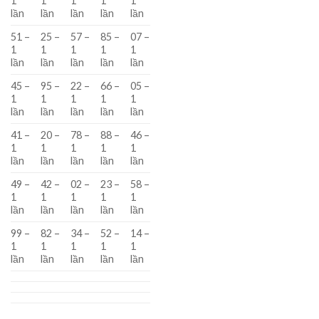
1
1
1
1
1
lần
lần
lần
lần
lần
51
–
25
–
57
–
85
–
07
–
1
1
1
1
1
lần
lần
lần
lần
lần
45
–
95
–
22
–
66
–
05
–
1
1
1
1
1
lần
lần
lần
lần
lần
41
–
20
–
78
–
88
–
46
–
1
1
1
1
1
lần
lần
lần
lần
lần
49
–
42
–
02
–
23
–
58
–
1
1
1
1
1
lần
lần
lần
lần
lần
99
–
82
–
34
–
52
–
14
–
1
1
1
1
1
lần
lần
lần
lần
lần