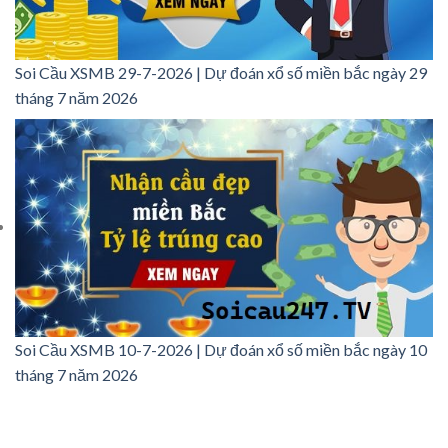
Soi Cầu XSMB 29-7-2026 | Dự đoán xổ số miền bắc ngày 29
tháng 7 năm 2026
Soi Cầu XSMB 10-7-2026 | Dự đoán xổ số miền bắc ngày 10
tháng 7 năm 2026