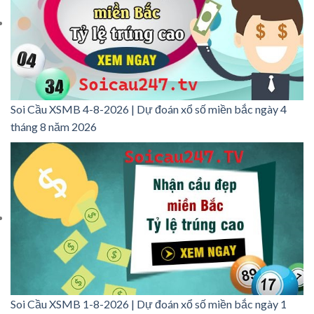
Soi Cầu XSMB 4-8-2026 | Dự đoán xổ số miền bắc ngày 4
tháng 8 năm 2026
Soi Cầu XSMB 1-8-2026 | Dự đoán xổ số miền bắc ngày 1