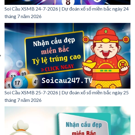
Soi Cầu XSMB 24-7-2026 | Dự đoán xổ số miền bắc ngày 24
tháng 7 năm 2026
Soi Cầu XSMB 25-7-2026 | Dự đoán xổ số miền bắc ngày 25
tháng 7 năm 2026