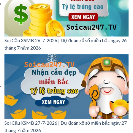
Soi Cầu XSMB 26-7-2026 | Dự đoán xổ số miền bắc ngày 26
tháng 7 năm 2026
Soi Cầu XSMB 27-7-2026 | Dự đoán xổ số miền bắc ngày 27
tháng 7 năm 2026