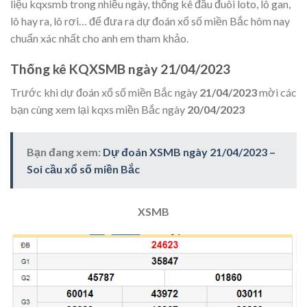
liệu kqxsmb trong nhiều ngày, thống kê đầu đuôi loto, lô gan,
lô hay ra, lô rơi… để đưa ra dự đoán xổ số miền Bắc hôm nay
chuẩn xác nhất cho anh em tham khảo.
Thống kê KQXSMB ngày 21/04/2023
Trước khi dự đoán xổ số miền Bắc ngày
21/04/2023
mời các
bạn cùng xem lại kqxs miền Bắc ngày
20/04/2023
Bạn đang xem:
Dự đoán XSMB ngày 21/04/2023 –
Soi cầu xổ số miền Bắc
XSMB