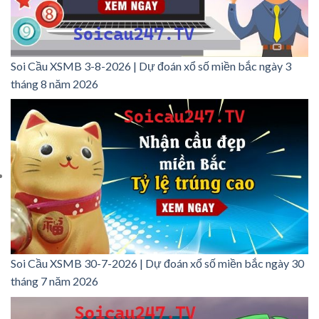
Soi Cầu XSMB 3-8-2026 | Dự đoán xổ số miền bắc ngày 3
tháng 8 năm 2026
Soi Cầu XSMB 30-7-2026 | Dự đoán xổ số miền bắc ngày 30
tháng 7 năm 2026