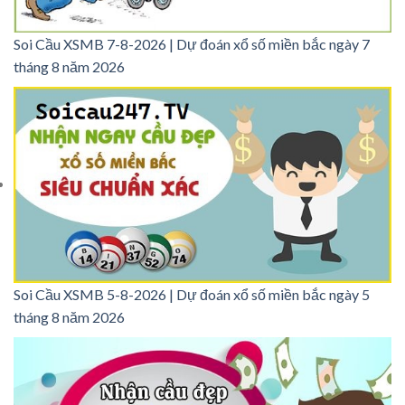
Soi Cầu XSMB 7-8-2026 | Dự đoán xổ số miền bắc ngày 7
tháng 8 năm 2026
Soi Cầu XSMB 5-8-2026 | Dự đoán xổ số miền bắc ngày 5
tháng 8 năm 2026