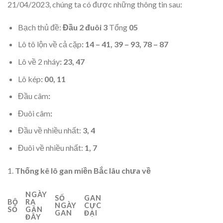
21/04/2023, chúng ta có được những thông tin sau:
Bạch thủ đề:
Đầu 2 đuôi 3
Tổng
05
Lô tô lộn về cả cặp
: 14 – 41, 39 – 93, 78 – 87
Lô về 2 nháy
: 23, 47
Lô kép
: 00, 11
Đầu câm
:
Đuôi câm
:
Đầu về nhiều nhất:
3, 4
Đuôi về nhiều nhất:
1, 7
1.
Thống kê lô gan miền Bắc lâu chưa về
NGÀY
SỐ
GAN
BỘ
RA
NGÀY
CỰC
SỐ
GẦN
GAN
ĐẠI
ĐÂY