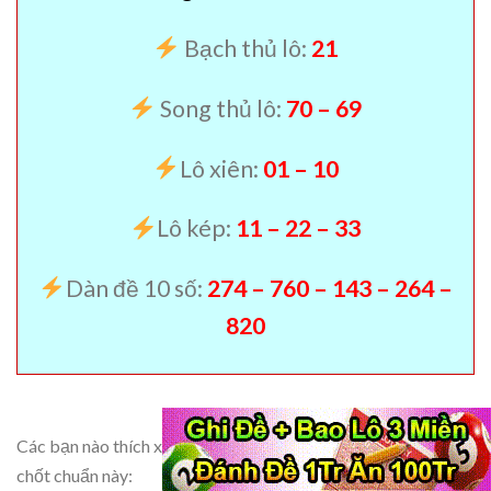
Bạch thủ lô:
21
Song thủ lô:
70 – 69
Lô xiên:
01 – 10
Lô kép:
11 – 22 – 33
Dàn đề 10 số:
274 – 760 – 143 – 264 –
820
lô khung 1 ngày
Các bạn nào thích xem
thì xem mục
chốt chuẩn này: