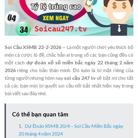
Soi Cầu XSMB 22-2-2026 –
Là một người chơi yêu thích bộ
môn cá cược lô đề, chắc hẳn ai trong số các bạn cũng đều có
một cách
dự đoán xổ số miền bắc ngày 22 tháng 2 năm
2026
riêng cho bản thân mình. Đó luôn là bí mật riêng của
từng người nhưng hôm nay
soi cầu 247 tv
sẽ bật mí cho tất
cả các bạn mọi bí quyết soi cầu nổi bật nhất hiện nay trong
bài viết sau đây nhé.
Có thể bạn quan tâm
Dự Đoán XSMB 20/4 – Soi Cầu Miền Bắc ngày
20 tháng 4 năm 2024