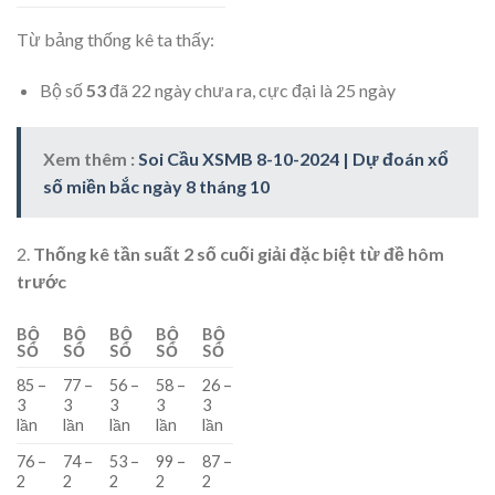
Từ bảng thống kê ta thấy:
Bộ số
53
đã 22 ngày chưa ra, cực đại là 25 ngày
Xem thêm :
Soi Cầu XSMB 8-10-2024 | Dự đoán xổ
số miền bắc ngày 8 tháng 10
2.
Thống kê tần suất 2 số cuối giải đặc biệt từ đề hôm
trướ
c
BỘ
BỘ
BỘ
BỘ
BỘ
SỐ
SỐ
SỐ
SỐ
SỐ
85
–
77
–
56
–
58
–
26
–
3
3
3
3
3
lần
lần
lần
lần
lần
76
–
74
–
53
–
99
–
87
–
2
2
2
2
2