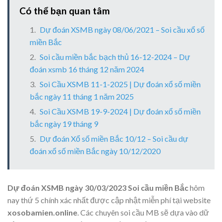
Có thể bạn quan tâm
Dự đoán XSMB ngày 08/06/2021 – Soi cầu xổ số
miền Bắc
Soi cầu miền bắc bạch thủ 16-12-2024 – Dự
đoán xsmb 16 tháng 12 năm 2024
Soi Cầu XSMB 11-1-2025 | Dự đoán xổ số miền
bắc ngày 11 tháng 1 năm 2025
Soi Cầu XSMB 19-9-2024 | Dự đoán xổ số miền
bắc ngày 19 tháng 9
Dự đoán Xổ số miền Bắc 10/12 – Soi cầu dự
đoán xổ số miền Bắc ngày 10/12/2020
Dự đoán XSMB ngày 30/03/2023
Soi cầu miền Bắc
hôm
nay thứ 5 chính xác nhất được cập nhật miễn phí tại website
xosobamien.online
. Các chuyên soi cầu MB sẽ dựa vào dữ