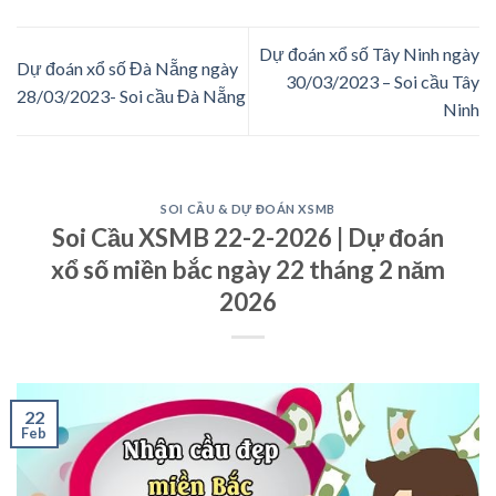
Dự đoán xổ số Tây Ninh ngày
Dự đoán xổ số Đà Nẵng ngày
30/03/2023 – Soi cầu Tây
28/03/2023- Soi cầu Đà Nẵng
Ninh
SOI CẦU & DỰ ĐOÁN XSMB
Soi Cầu XSMB 22-2-2026 | Dự đoán
xổ số miền bắc ngày 22 tháng 2 năm
2026
22
Feb