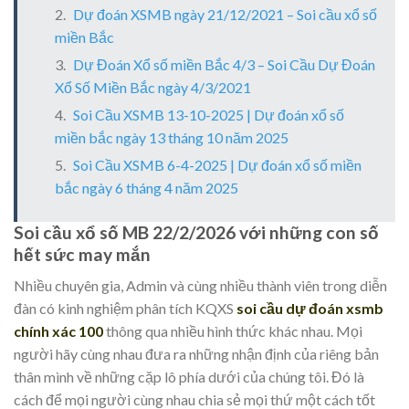
Dự đoán XSMB ngày 21/12/2021 – Soi cầu xổ số
miền Bắc
Dự Đoán Xổ số miền Bắc 4/3 – Soi Cầu Dự Đoán
Xổ Số Miền Bắc ngày 4/3/2021
Soi Cầu XSMB 13-10-2025 | Dự đoán xổ số
miền bắc ngày 13 tháng 10 năm 2025
Soi Cầu XSMB 6-4-2025 | Dự đoán xổ số miền
bắc ngày 6 tháng 4 năm 2025
Soi cầu xổ số MB 22/2/2026 với những con số
hết sức may mắn
Nhiều chuyên gia, Admin và cùng nhiều thành viên trong diễn
đàn có kinh nghiệm phân tích KQXS
soi cầu dự đoán xsmb
chính xác 100
thông qua nhiều hình thức khác nhau. Mọi
người hãy cùng nhau đưa ra những nhận định của riêng bản
thân mình về những cặp lô phía dưới của chúng tôi. Đó là
cách để mọi người cùng nhau chia sẻ mọi thứ một cách tốt