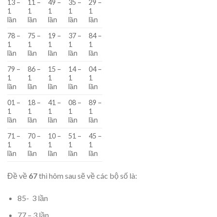
13
–
11
–
49
–
35
–
29
–
1
1
1
1
1
lần
lần
lần
lần
lần
78
–
75
–
19
–
37
–
84
–
1
1
1
1
1
lần
lần
lần
lần
lần
79
–
86
–
15
–
14
–
04
–
1
1
1
1
1
lần
lần
lần
lần
lần
01
–
18
–
41
–
08
–
89
–
1
1
1
1
1
lần
lần
lần
lần
lần
71
–
70
–
10
–
51
–
45
–
1
1
1
1
1
lần
lần
lần
lần
lần
Đề về
67
thì hôm sau sẽ về các bộ số là:
85- 3 lần
77 – 3 lần