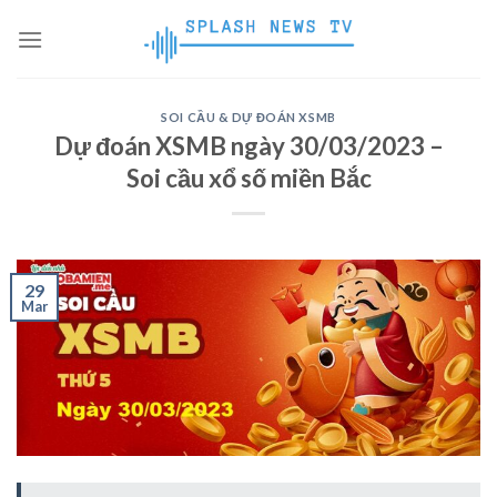
Skip
to
content
SOI CẦU & DỰ ĐOÁN XSMB
Dự đoán XSMB ngày 30/03/2023 –
Soi cầu xổ số miền Bắc
29
Mar