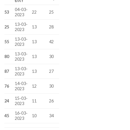
ĐÂY
04-03-
53
22
25
2023
13-03-
25
13
28
2023
13-03-
55
13
42
2023
13-03-
80
13
30
2023
13-03-
87
13
27
2023
14-03-
76
12
30
2023
15-03-
24
11
26
2023
16-03-
45
10
34
2023