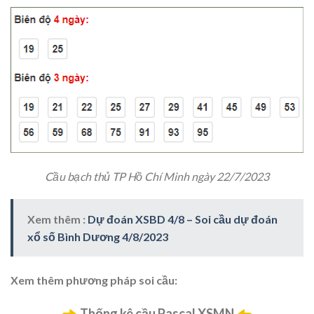
Cầu bạch thủ TP Hồ Chí Minh ngày 22/7/2023
Xem thêm :
Dự đoán XSBD 4/8 – Soi cầu dự đoán
xổ số Bình Dương 4/8/2023
Xem thêm phương pháp soi cầu:
Thống kê cầu Pascal XSMN