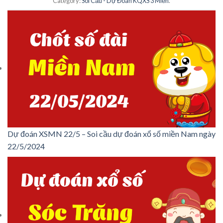
Category:
Soi Cầu - Dự Đoán KQXS 3 Miền
.
Dự đoán XSMN 22/5 – Soi cầu dự đoán xổ số miền Nam ngày
22/5/2024