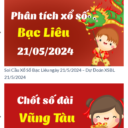
Soi Cầu Xổ Số Bạc Liêu ngày 21/5/2024 – Dự Đoán XSBL
21/5/2024