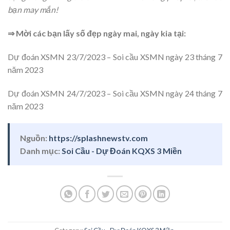
bạn may mắn!
⇒ Mời các bạn lấy số đẹp ngày mai, ngày kia tại:
Dự đoán XSMN 23/7/2023 – Soi cầu XSMN ngày 23 tháng 7
năm 2023​​​​​​​
Dự đoán XSMN 24/7/2023 – Soi cầu XSMN ngày 24 tháng 7
năm 2023​​​​​​​
Nguồn:
https://splashnewstv.com
Danh mục:
Soi Cầu - Dự Đoán KQXS 3 Miền