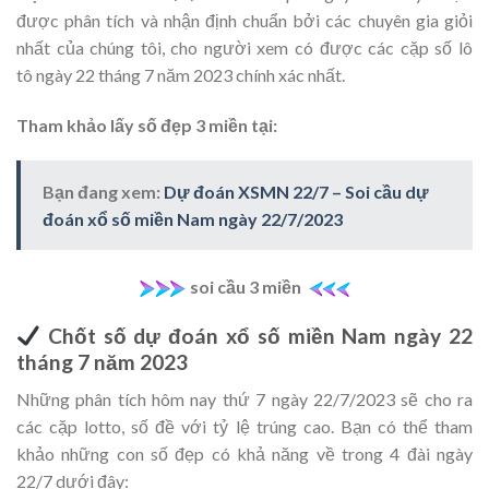
được phân tích và nhận định chuẩn bởi các chuyên gia giỏi
nhất của chúng tôi, cho người xem có được các cặp số lô
tô ngày 22 tháng 7 năm 2023 chính xác nhất.
Tham khảo lấy số đẹp 3 miền tại:
Bạn đang xem:
Dự đoán XSMN 22/7 – Soi cầu dự
đoán xổ số miền Nam ngày 22/7/2023
soi cầu 3 miền
Chốt số dự đoán xổ số miền Nam ngày 22
tháng 7 năm 2023
Những phân tích hôm nay thứ 7 ngày 22/7/2023 sẽ cho ra
các cặp lotto, số đề với tỷ lệ trúng cao. Bạn có thể tham
khảo những con số đẹp có khả năng về trong 4 đài ngày
22/7 dưới đây: