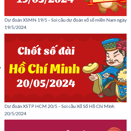
Dự đoán XSMN 19/5 – Soi cầu dự đoán xổ số miền Nam ngày
19/5/2024
Dự đoán XSTP HCM 20/5 – Soi cầu Xổ Số Hồ Chí Minh
20/5/2024