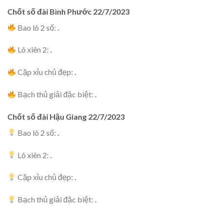
Chốt số đài Bình Phước 22/7/2023
Bao lô 2 số:
.
Lô xiên 2:
.
Cặp xỉu chủ đẹp:
.
Bạch thủ giải đặc biệt:
.
Chốt số đài Hậu Giang 22/7/2023
Bao lô 2 số:
.
Lô xiên 2:
.
Cặp xỉu chủ đẹp:
.
Bạch thủ giải đặc biệt:
.