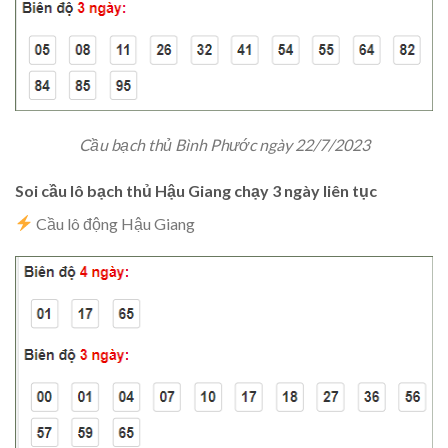
Cầu bạch thủ Bình Phước ngày 22/7/2023
Soi cầu lô bạch thủ Hậu Giang chạy 3 ngày liên tục
Cầu lô động Hậu Giang