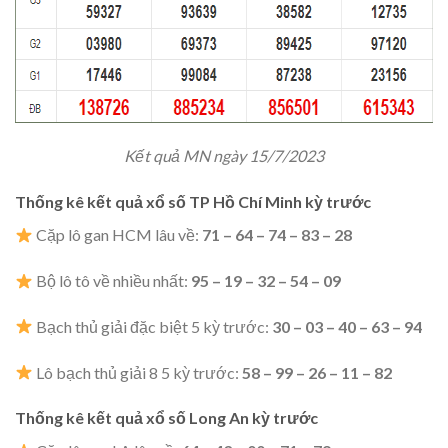
Kết quả MN ngày 15/7/2023
​​​​​​​Thống kê kết quả xổ số TP Hồ Chí Minh kỳ trước
Cặp lô gan HCM lâu về:
71 – 64 – 74 – 83 – 28
Bộ lô tô về nhiều nhất:
95 – 19 – 32 – 54 – 09
Bạch thủ giải đặc biệt 5 kỳ trước:
30 – 03 – 40 – 63 – 94
Lô bạch thủ giải 8 5 kỳ trước:
58 – 99 – 26 – 11 – 82
Thống kê kết quả xổ số Long An kỳ trước