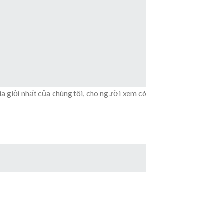
a giỏi nhất của chúng tôi, cho người xem có