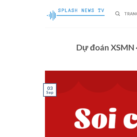
Skip
to
TRAN
content
Dự đoán XSMN 4
03
Sep