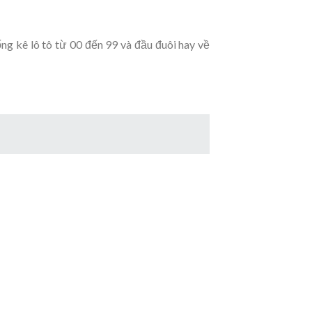
g kê lô tô từ 00 đến 99 và đầu đuôi hay về