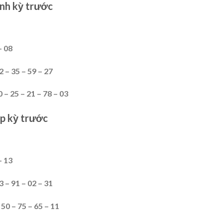
 Minh kỳ trước
– 08
2 – 35 – 59 – 27
 – 25 – 21 – 78 – 03
p kỳ trước
– 13
3 – 91 – 02 – 31
 50 – 75 – 65 – 11