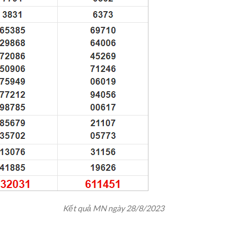
Kết quả MN ngày 28/8/2023