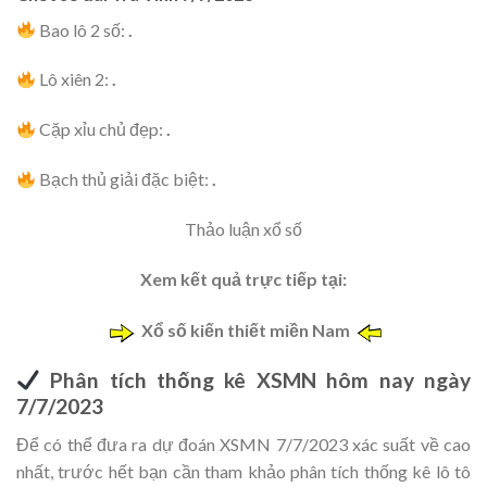
​​​​​​​ Bao lô 2 số:
.
​​​​​​​ Lô xiên 2:
.
Cặp xỉu chủ đẹp:
.
​​​​​​​ Bạch thủ giải đặc biệt:
.
Thảo luận xổ số
Xem kết quả trực tiếp tại:
Xổ số kiến thiết miền Nam
Phân tích thống kê XSMN hôm nay ngày
7/7/2023
Để có thể đưa ra dự đoán XSMN 7/7/2023 xác suất về cao
nhất, trước hết bạn cần tham khảo phân tích thống kê lô tô