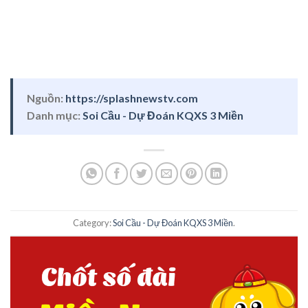
Nguồn:
https://splashnewstv.com
Danh mục:
Soi Cầu - Dự Đoán KQXS 3 Miền
Category:
Soi Cầu - Dự Đoán KQXS 3 Miền
.