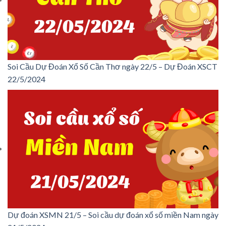
Soi Cầu Dự Đoán Xổ Số Cần Thơ ngày 22/5 – Dự Đoán XSCT
22/5/2024
Dự đoán XSMN 21/5 – Soi cầu dự đoán xổ số miền Nam ngày