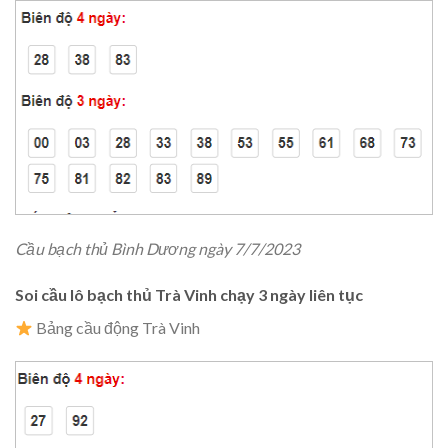
Cầu bạch thủ Bình Dương ngày 7/7/2023
Soi cầu lô bạch thủ Trà Vinh chạy 3 ngày liên tục
Bảng cầu động Trà Vinh