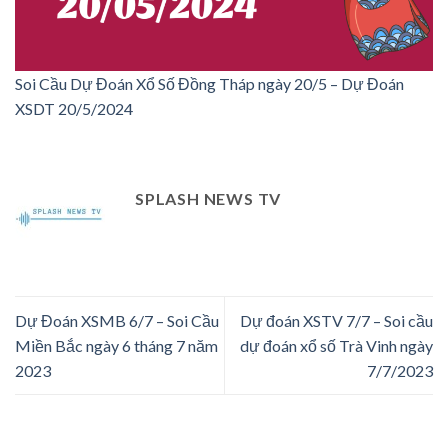
Soi Cầu Dự Đoán Xổ Số Đồng Tháp ngày 20/5 – Dự Đoán
XSDT 20/5/2024
SPLASH NEWS TV
Dự Đoán XSMB 6/7 – Soi Cầu
Dự đoán XSTV 7/7 – Soi cầu
Miền Bắc ngày 6 tháng 7 năm
dự đoán xổ số Trà Vinh ngày
2023
7/7/2023