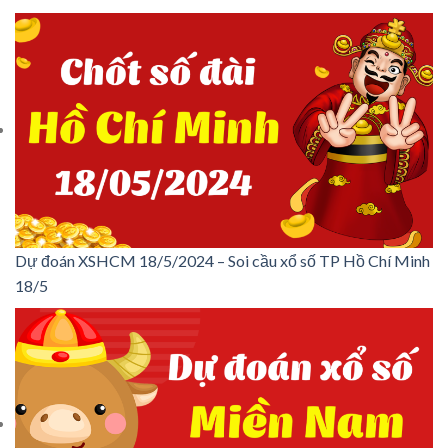
Dự đoán XSHCM 18/5/2024 – Soi cầu xổ số TP Hồ Chí Minh
18/5