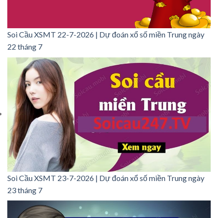
Soi Cầu XSMT 22-7-2026 | Dự đoán xổ số miền Trung ngày
22 tháng 7
Soi Cầu XSMT 23-7-2026 | Dự đoán xổ số miền Trung ngày
23 tháng 7