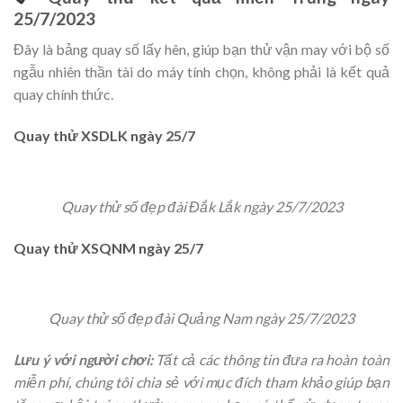
25/7/2023
Đây là bảng quay số lấy hên, giúp bạn thử vận may với bộ số
ngẫu nhiên thần tài do máy tính chọn, không phải là kết quả
quay chính thức.
Quay thử XSDLK ngày 25/7
Quay thử số đẹp đài Đắk Lắk ngày 25/7/2023
Quay thử XSQNM ngày 25/7
Quay thử số đẹp đài Quảng Nam ngày 25/7/2023
Lưu ý với người chơi:
Tất cả các thông tin đưa ra hoàn toàn
miễn phí, chúng tôi chia sẻ với mục đích tham khảo giúp bạn