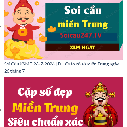
Soi Cầu XSMT 26-7-2026 | Dự đoán xổ số miền Trung ngày
26 tháng 7