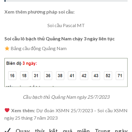
Xem thêm phương pháp soi cầu:
Soi cầu Pascal MT
Soi cầu lô bạch thủ Quảng Nam chạy 3 ngày liên tục
Bảng cầu động Quảng Nam
Cầu bạch thủ Quảng Nam ngày 25/7/2023
Xem thêm:
Dự đoán XSMN 25/7/2023 – Soi cầu XSMN
ngày 25 tháng 7 năm 2023
Quay thử kết quả miền Trung ngày