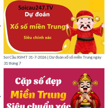
Soi Cầu XSMT 31-7-2026 | Dự đoán xổ số miền Trung ngày
31 tháng 7