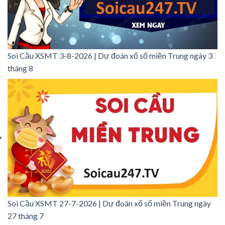
Soi Cầu XSMT 3-8-2026 | Dự đoán xổ số miền Trung ngày 3
tháng 8
Soi Cầu XSMT 27-7-2026 | Dự đoán xổ số miền Trung ngày
27 tháng 7