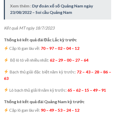
Xem thêm :
Dự đoán xổ số Quảng Nam ngày
23/08/2022 – Soi cầu Quảng Nam
Kết quả MT ngày 18/7/2023
Thống kê kết quả đài Đắc Lắc kỳ trước
Cặp lô gan lâu về:
70 – 97 – 02 – 04 – 12
​​​​​​ Bộ lô tô về nhiều nhất:
62 – 29 – 00 – 27 – 64
Bạch thủ giải đặc biệt năm kỳ trước:
72 – 43 – 28 – 86 –
63
Lô bạch thủ giải 8 năm kỳ trước:
65 – 62 – 15 – 49 – 91
Thống kê kết quả đài Quảng Nam kỳ trước
Cặp lô gan lâu về:
90 – 49 – 53 – 24 – 12