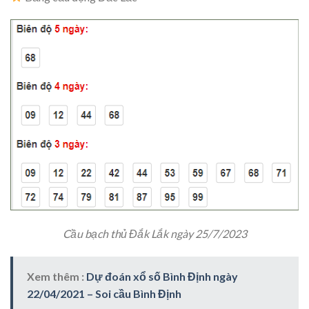
Cầu bạch thủ Đắk Lắk ngày 25/7/2023
Xem thêm :
Dự đoán xổ số Bình Định ngày
22/04/2021 – Soi cầu Bình Định