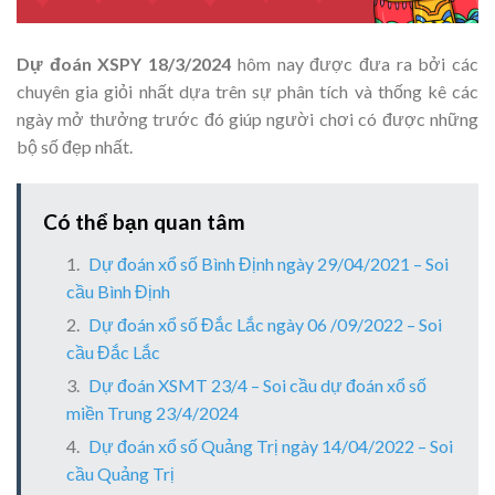
Dự đoán XSPY 18/3/2024
hôm nay được đưa ra bởi các
chuyên gia giỏi nhất dựa trên sự phân tích và thống kê các
ngày mở thưởng trước đó giúp người chơi có được những
bộ số đẹp nhất.
Có thể bạn quan tâm
Dự đoán xổ số Bình Định ngày 29/04/2021 – Soi
cầu Bình Định
Dự đoán xổ số Đắc Lắc ngày 06 /09/2022 – Soi
cầu Đắc Lắc
Dự đoán XSMT 23/4 – Soi cầu dự đoán xổ số
miền Trung 23/4/2024
Dự đoán xổ số Quảng Trị ngày 14/04/2022 – Soi
cầu Quảng Trị