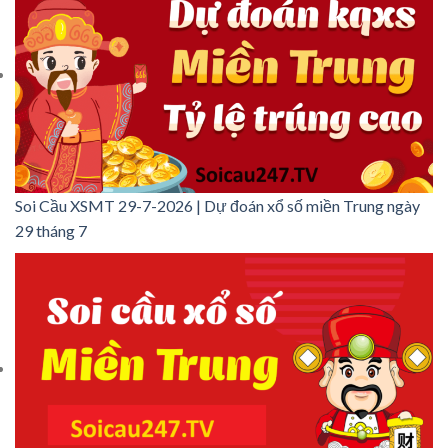
Soi Cầu XSMT 29-7-2026 | Dự đoán xổ số miền Trung ngày
29 tháng 7