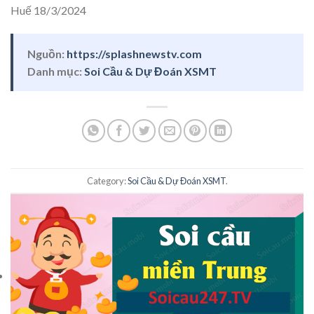
Huế 18/3/2024
Nguồn:
https://splashnewstv.com
Danh mục:
Soi Cầu & Dự Đoán XSMT
Category:
Soi Cầu & Dự Đoán XSMT
.