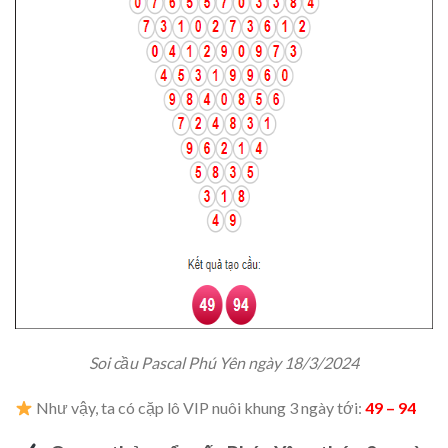
Soi cầu Pascal Phú Yên ngày 18/3/2024
Như vậy, ta có cặp lô VIP nuôi khung 3 ngày tới:
49 – 94