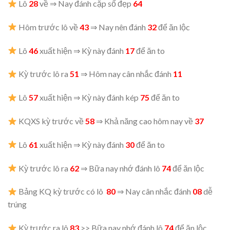
Lô
28
về ⇒ Nay đánh cặp số đẹp
64
Hôm trước lô về
43
⇒ Nay nên đánh
32
để ăn lộc
Lô
46
xuất hiện ⇒ Kỳ này đánh
17
để ăn to
Kỳ trước lô ra
51
⇒ Hôm nay cân nhắc đánh
11
Lô
57
xuất hiện ⇒ Kỳ này đánh kép
75
để ăn to
KQXS kỳ trước về
58
⇒ Khả năng cao hôm nay về
37
Lô
61
xuất hiện ⇒ Kỳ này đánh
30
để ăn to
Kỳ trước lô ra
62
⇒ Bữa nay nhớ đánh lô
74
để ăn lộc
Bảng KQ kỳ trước có lô
80
⇒ Nay cân nhắc đánh
08
dễ
trúng
Kỳ trước ra lô
83
>> Bữa nay nhớ đánh lô
74
để ăn lộc