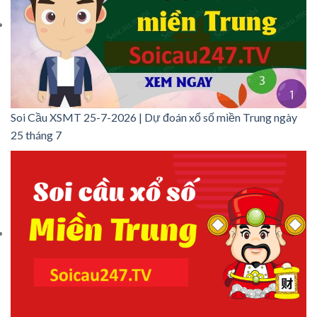
Soi Cầu XSMT 25-7-2026 | Dự đoán xổ số miền Trung ngày
25 tháng 7