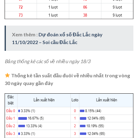
Xem thêm :
Dự đoán xổ số Đắc Lắc ngày
11/10/2022 – Soi cầu Đắc Lắc
Bảng thống kê các số về nhiều ngày 18/3
Thống kê tần suất đầu đuôi về nhiều nhất trong vòng
30 ngày quay gần đây