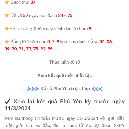
Bạch thủ:
37
Đề về
57
ngày mai đánh
24 – 75
Đề về tổng
2
hôm nay đánh dàn lô chạm
9
Bảng KQ câm đầu
0, 7, 9
hôm nay đánh bộ số
04, 06,
09, 70, 71, 73, 75, 92, 95
Thảo luận xổ số
Xem kết quả mới nhất tại:
Xổ số Phú Yên trực tiếp
Xem lại kết quả Phú Yên kỳ trước ngày
11/3/2024
Xem lại thông tin tuần trước ngày 11/3/2024 với giải đặc
biệt, giải tám và đầu, đít lô câm, từ đó dự đoán XSPY