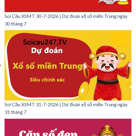
Soi Cầu XSMT 30-7-2026 | Dự đoán xổ số miền Trung ngày
30 tháng 7
Soi Cầu XSMT 31-7-2026 | Dự đoán xổ số miền Trung ngày
31 tháng 7