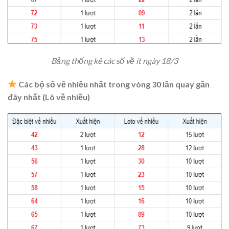
Bảng thống kê các số về ít ngày 18/3
Các bộ số về nhiều nhất trong vòng 30 lần quay gần
đây nhất (Lô về nhiều)