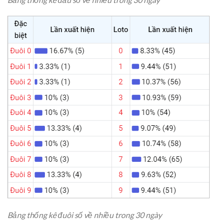
Bảng thống kê đuôi số về nhiều trong 30 ngày