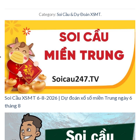
Category:
Soi Cầu & Dự Đoán XSMT
.
Soi Cầu XSMT 6-8-2026 | Dự đoán xổ số miền Trung ngày 6
tháng 8