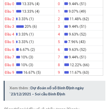
Xem thêm :
Dự đoán xổ số Bình Định ngày
`23/12/2021 – Soi cầu Bình Định
Bảng thống kê đầu số về nhiều trong 30 ngày