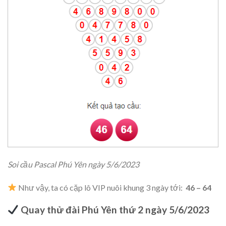
Soi cầu Pascal Phú Yên ngày 5/6/2023
Như vậy, ta có cặp lô VIP nuôi khung 3 ngày tới:
46 – 64
Quay thử đài Phú Yên thứ 2 ngày 5/6/2023