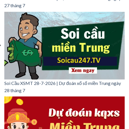
27 tháng 7
Soi Cầu XSMT 28-7-2026 | Dự đoán xổ số miền Trung ngày
28 tháng 7