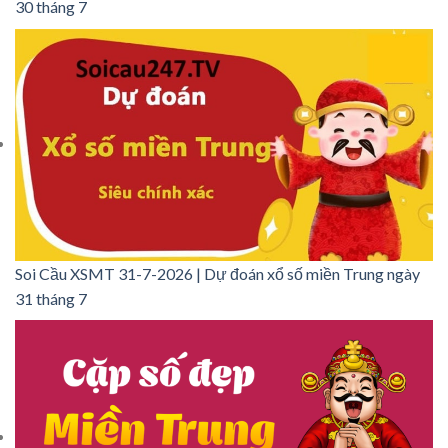
30 tháng 7
Soi Cầu XSMT 31-7-2026 | Dự đoán xổ số miền Trung ngày
31 tháng 7