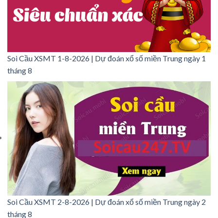
Soi Cầu XSMT 1-8-2026 | Dự đoán xổ số miền Trung ngày 1
tháng 8
Soi Cầu XSMT 2-8-2026 | Dự đoán xổ số miền Trung ngày 2
tháng 8