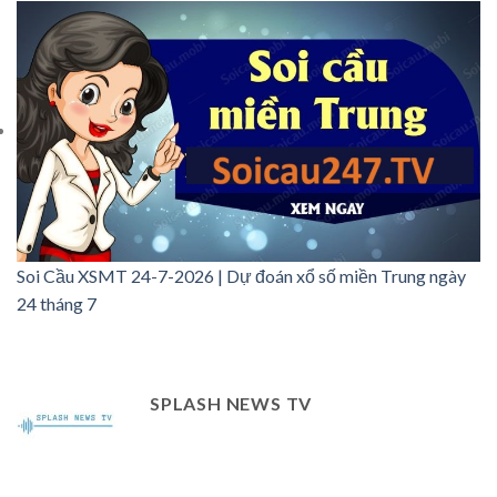
Soi Cầu XSMT 24-7-2026 | Dự đoán xổ số miền Trung ngày
24 tháng 7
SPLASH NEWS TV