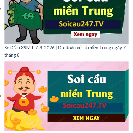
Soi Cầu XSMT 7-8-2026 | Dự đoán xổ số miền Trung ngày 7
tháng 8