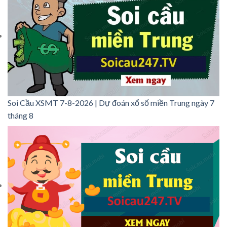
Soi Cầu XSMT 7-8-2026 | Dự đoán xổ số miền Trung ngày 7
tháng 8