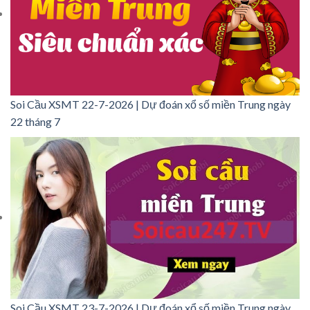
Soi Cầu XSMT 22-7-2026 | Dự đoán xổ số miền Trung ngày
22 tháng 7
Soi Cầu XSMT 23-7-2026 | Dự đoán xổ số miền Trung ngày