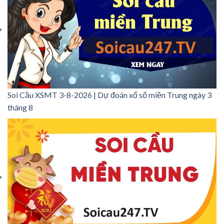
Soi Cầu XSMT 3-8-2026 | Dự đoán xổ số miền Trung ngày 3
tháng 8