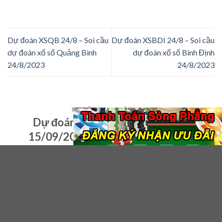
Dự đoán XSQB 24/8 – Soi cầu
Dự đoán XSBDI 24/8 – Soi cầu
dự đoán xổ số Quảng Bình
dự đoán xổ số Bình Định
24/8/2023
24/8/2023
SOI CẦU & DỰ ĐOÁN XSMT
Dự đoán xổ số Quảng Bình ngày
15/09/2022 – Soi cầu Quảng Bình
14
Sep