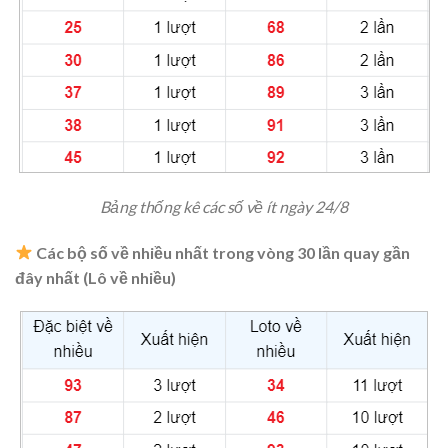
Bảng thống kê các số về ít ngày 24/8
Các bộ số về nhiều nhất trong vòng 30 lần quay gần
đây nhất (Lô về nhiều)