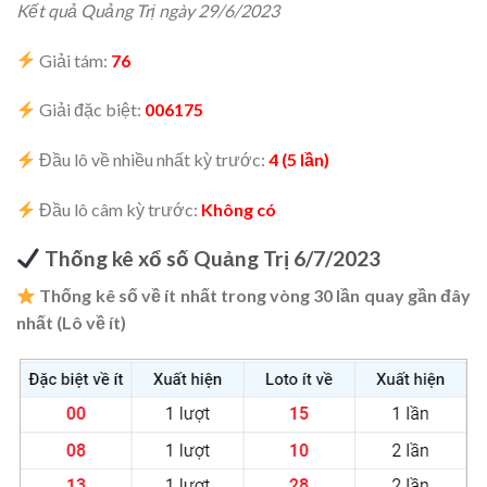
Kết quả Quảng Trị ngày 29/6/2023
Giải tám:
76
Giải đặc biệt:
006175
Đầu lô về nhiều nhất kỳ trước:
4 (5 lần)
Đầu lô câm kỳ trước:
Không có
Thống kê xổ số Quảng Trị 6/7/2023​​​​​​​
​​​​​​​Thống kê số về ít nhất trong vòng 30 lần quay gần đây
nhất (Lô về ít)