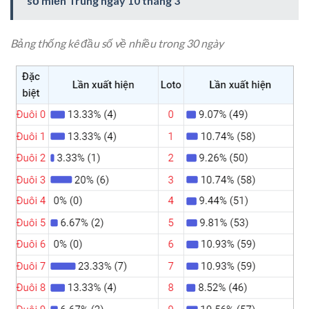
số miền Trung ngày 10 tháng 3
Bảng thống kê đầu số về nhiều trong 30 ngày