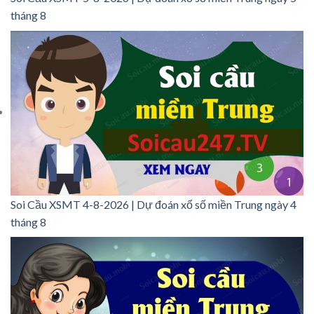
tháng 8
Soi Cầu XSMT 4-8-2026 | Dự đoán xổ số miền Trung ngày 4
tháng 8