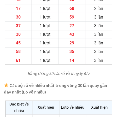
Bảng thống kê các số về ít ngày 6/7
Các bộ số về nhiều nhất trong vòng 30 lần quay gần
đây nhất (Lô về nhiều)