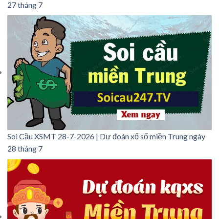
27 tháng 7
Soi Cầu XSMT 28-7-2026 | Dự đoán xổ số miền Trung ngày
28 tháng 7