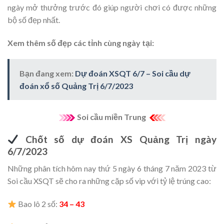
ngày mở thưởng trước đó giúp người chơi có được những
bộ số đẹp nhất.
Xem thêm số đẹp các tỉnh cùng ngày tại:
Bạn đang xem:
Dự đoán XSQT 6/7 – Soi cầu dự
đoán xổ số Quảng Trị 6/7/2023
Soi cầu miền Trung
Chốt số dự đoán XS Quảng Trị ngày
6/7/2023
Những phân tích hôm nay thứ 5 ngày 6 tháng 7 năm 2023 từ
Soi cầu XSQT sẽ cho ra những cặp số vip với tỷ lệ trúng cao:
Bao lô 2 số:
34 – 43