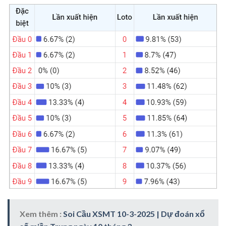
Xem thêm :
Soi Cầu XSMT 10-3-2025 | Dự đoán xổ