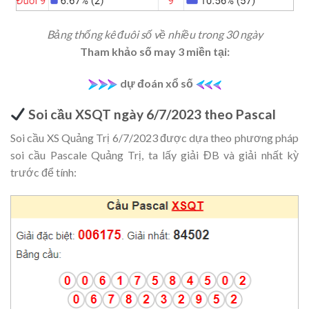
Bảng thống kê đuôi số về nhiều trong 30 ngày
Tham khảo số may 3 miền tại:
​​​​​​​ dự đoán xổ số
Soi cầu XSQT ngày 6/7/2023 theo Pascal
Soi cầu XS Quảng Trị 6/7/2023 được dựa theo phương pháp
soi cầu Pascale Quảng Trị, ta lấy giải ĐB và giải nhất kỳ
trước để tính: