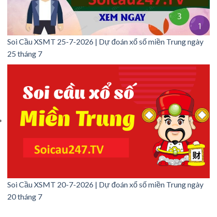
Soi Cầu XSMT 25-7-2026 | Dự đoán xổ số miền Trung ngày
25 tháng 7
Soi Cầu XSMT 20-7-2026 | Dự đoán xổ số miền Trung ngày
20 tháng 7