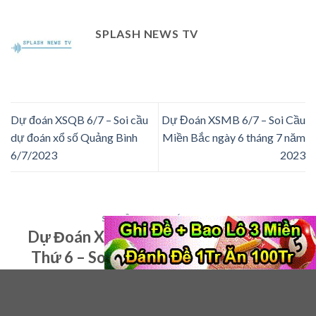
SPLASH NEWS TV
Dự đoán XSQB 6/7 – Soi cầu
Dự Đoán XSMB 6/7 – Soi Cầu
dự đoán xổ số Quảng Bình
Miền Bắc ngày 6 tháng 7 năm
6/7/2023
2023
SOI CẦU & DỰ ĐOÁN XSMT
Dự Đoán Xổ Số Miền Trung 8/5/2020
Thứ 6 – Soi Cầu Kết Quả Xổ Số Miền
Trung 08-05-2020