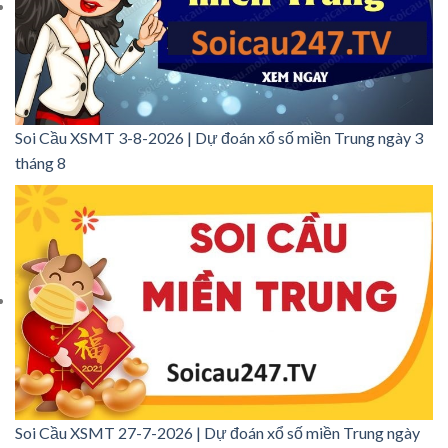
Soi Cầu XSMT 3-8-2026 | Dự đoán xổ số miền Trung ngày 3
tháng 8
Soi Cầu XSMT 27-7-2026 | Dự đoán xổ số miền Trung ngày