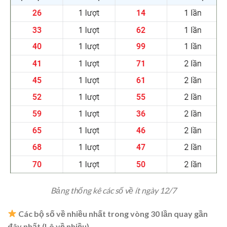
Bảng thống kê các số về ít ngày 12/7
Các bộ số về nhiều nhất trong vòng 30 lần quay gần
đây nhất (Lô về nhiều)