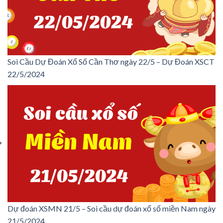
Soi Cầu Dự Đoán Xổ Số Cần Thơ ngày 22/5 – Dự Đoán XSCT
22/5/2024
Dự đoán XSMN 21/5 – Soi cầu dự đoán xổ số miền Nam ngày
21/5/2024