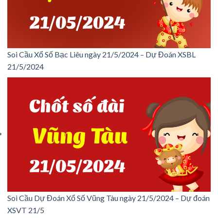
Soi Cầu Xổ Số Bạc Liêu ngày 21/5/2024 – Dự Đoán XSBL
21/5/2024
Soi Cầu Dự Đoán Xổ Số Vũng Tàu ngày 21/5/2024 – Dự đoán
XSVT 21/5