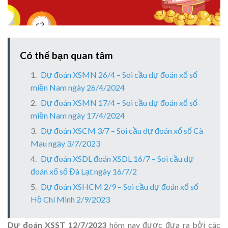
Có thể bạn quan tâm
Dự đoán XSMN 26/4 – Soi cầu dự đoán xổ số
miền Nam ngày 26/4/2024
Dự đoán XSMN 17/4 – Soi cầu dự đoán xổ số
miền Nam ngày 17/4/2024
Dự đoán XSCM 3/7 – Soi cầu dự đoán xổ số Cà
Mau ngày 3/7/2023
Dự đoán XSDL đoán XSDL 16/7 – Soi cầu dự
đoán xổ số Đà Lạt ngày 16/7/2
Dự đoán XSHCM 2/9 – Soi cầu dự đoán xổ số
Hồ Chí Minh 2/9/2023
Dự đoán XSST 12/7/2023
hôm nay được đưa ra bởi các