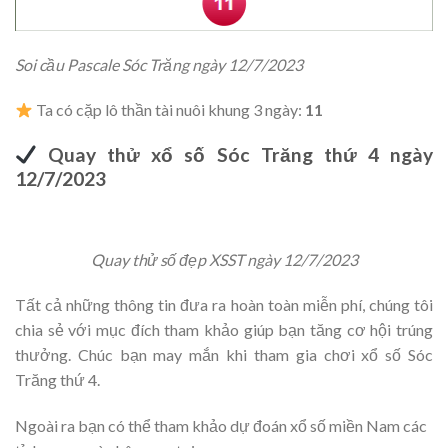
Soi cầu Pascale Sóc Trăng ngày 12/7/2023
Ta có cặp lô thần tài nuôi khung 3 ngày:
11
Quay thử xổ số Sóc Trăng thứ 4 ngày
12/7/2023
Quay thử số đẹp XSST ngày 12/7/2023
Tất cả những thông tin đưa ra hoàn toàn miễn phí, chúng tôi
chia sẻ với mục đích tham khảo giúp bạn tăng cơ hội trúng
thưởng. Chúc bạn may mắn khi tham gia chơi xổ số Sóc
Trăng thứ 4.
​​​​​​​Ngoài ra bạn có thể tham khảo dự đoán xổ số miền Nam các