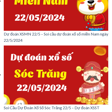
Dự đoán XSMN 22/5 – Soi cầu dự đoán xổ số miền Nam ngày
22/5/2024
Soi Cầu Dự Đoán Xổ Số Sóc Trăng 22/5 – Dự đoán XSST