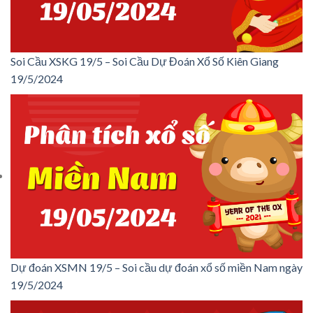
Soi Cầu XSKG 19/5 – Soi Cầu Dự Đoán Xổ Số Kiên Giang
19/5/2024
Dự đoán XSMN 19/5 – Soi cầu dự đoán xổ số miền Nam ngày
19/5/2024