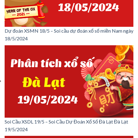
Dự đoán XSMN 18/5 – Soi cầu dự đoán xổ số miền Nam ngày
18/5/2024
Soi Cầu XSDL 19/5 – Soi Cầu Dự Đoán Xổ Số Đà Lạt Đà Lạt
19/5/2024