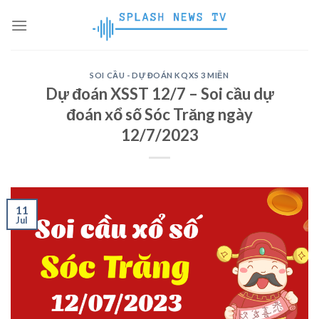
Skip
to
content
SOI CẦU - DỰ ĐOÁN KQXS 3 MIỀN
Dự đoán XSST 12/7 – Soi cầu dự
đoán xổ số Sóc Trăng ngày
12/7/2023
11
Jul