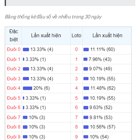
Bảng thống kê đầu số về nhiều trong 30 ngày