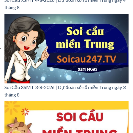
tháng 8
Soi Cầu XSMT 3-8-2026 | Dự đoán xổ số miền Trung ngày 3
tháng 8