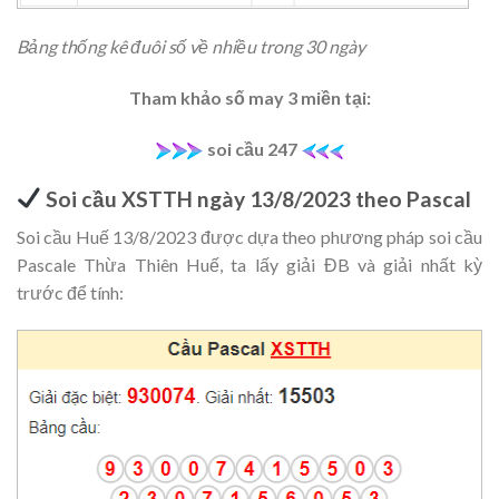
Bảng thống kê đuôi số về nhiều trong 30 ngày
Tham khảo số may 3 miền tại:
​​​​​​​ soi cầu 247
Soi cầu XSTTH ngày 13/8/2023 theo Pascal
Soi cầu Huế 13/8/2023 được dựa theo phương pháp soi cầu
Pascale Thừa Thiên Huế, ta lấy giải ĐB và giải nhất kỳ
trước để tính: