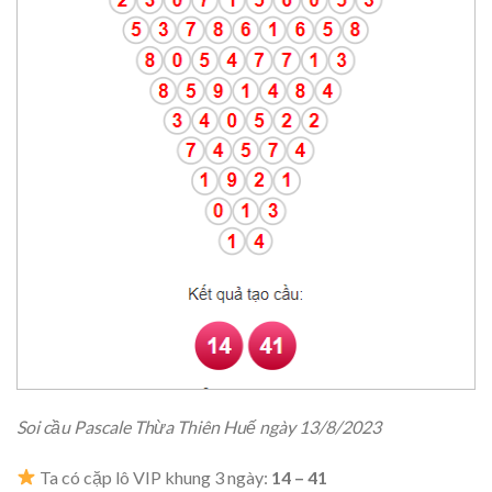
Soi cầu Pascale Thừa Thiên Huế ngày 13/8/2023
Ta có cặp lô VIP khung 3 ngày:
14 – 41