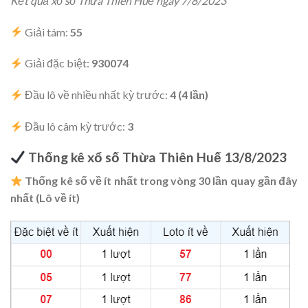
Kết quả xổ số Thừa Thiên Huế ngày 7/8/2023
Giải tám:
55
Giải đặc biệt:
930074
Đầu lô về nhiều nhất kỳ trước:
4 (4
lần)
Đầu lô câm kỳ trước:
3
Thống kê xổ số Thừa Thiên Huế 13/8/2023​​​​​​​
​​​​​​​Thống kê số về ít nhất trong vòng 30 lần quay gần đây
nhất (Lô về ít)