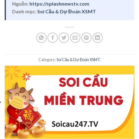
Nguồn:
https://splashnewstv.com
Danh mục:
Soi Cầu & Dự Đoán XSMT
Category:
Soi Cầu & Dự Đoán XSMT
.