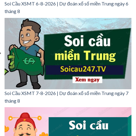
Soi Cầu XSMT 6-8-2026 | Dự đoán xổ số miền Trung ngày 6
tháng 8
Soi Cầu XSMT 7-8-2026 | Dự đoán xổ số miền Trung ngày 7
tháng 8