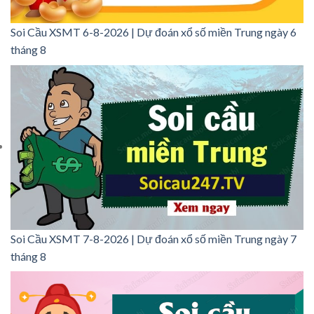
Soi Cầu XSMT 6-8-2026 | Dự đoán xổ số miền Trung ngày 6
tháng 8
Soi Cầu XSMT 7-8-2026 | Dự đoán xổ số miền Trung ngày 7
tháng 8