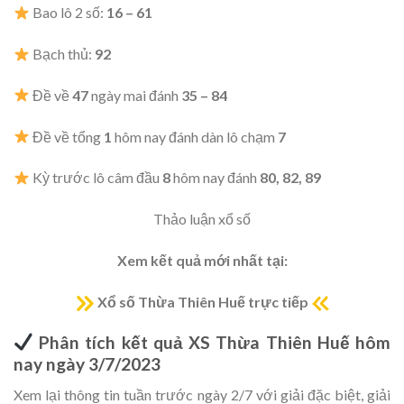
Bao lô 2 số:
16 – 61
Bạch thủ:
92
Đề về
47
ngày mai đánh
35 – 84
Đề về tổng
1
hôm nay đánh dàn lô chạm
7
Kỳ trước lô câm đầu
8
hôm nay đánh
80, 82, 89
Thảo luận xổ số
Xem kết quả mới nhất tại:
Xổ số Thừa Thiên Huế trực tiếp
Phân tích kết quả XS Thừa Thiên Huế hôm
nay ngày 3/7/2023
Xem lại thông tin tuần trước ngày 2/7 với giải đặc biệt, giải