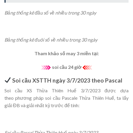
Bảng thống kê đầu số về nhiều trong 30 ngày
Bảng thống kê đuôi số về nhiều trong 30 ngày
Tham khảo số may 3 miền tại:
​​​​​​​ soi cầu 24 giờ
Soi cầu XSTTH ngày 3/7/2023 theo Pascal
Soi cầu XS Thừa Thiên Huế 3/7/2023 được dựa
theo phương pháp soi cầu Pascale Thừa Thiên Huế, ta lấy
giải ĐB và giải nhất kỳ trước để tính:
Soi cầu Pascal Thừa Thiên Huế ngày 3/7/2023