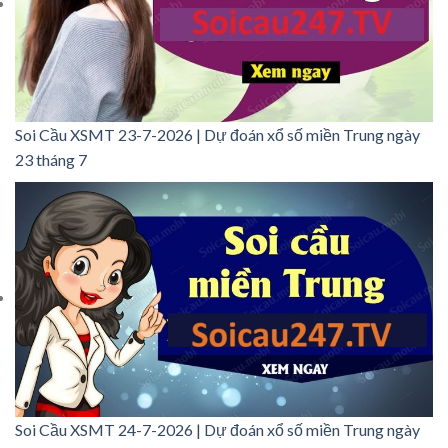
Soi Cầu XSMT 23-7-2026 | Dự đoán xổ số miền Trung ngày
23 tháng 7
Soi Cầu XSMT 24-7-2026 | Dự đoán xổ số miền Trung ngày