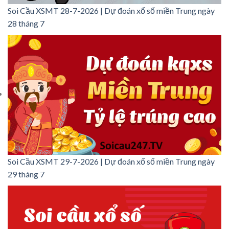
Soi Cầu XSMT 28-7-2026 | Dự đoán xổ số miền Trung ngày
28 tháng 7
Soi Cầu XSMT 29-7-2026 | Dự đoán xổ số miền Trung ngày
29 tháng 7