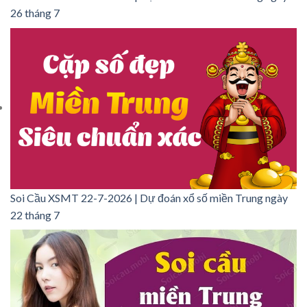
26 tháng 7
Soi Cầu XSMT 22-7-2026 | Dự đoán xổ số miền Trung ngày
22 tháng 7