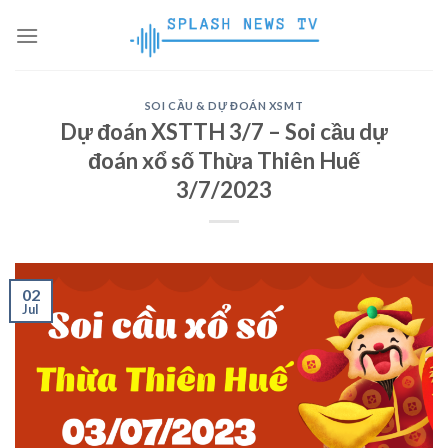
Skip
to
content
SOI CẦU & DỰ ĐOÁN XSMT
Dự đoán XSTTH 3/7 – Soi cầu dự
đoán xổ số Thừa Thiên Huế
3/7/2023
02
Jul