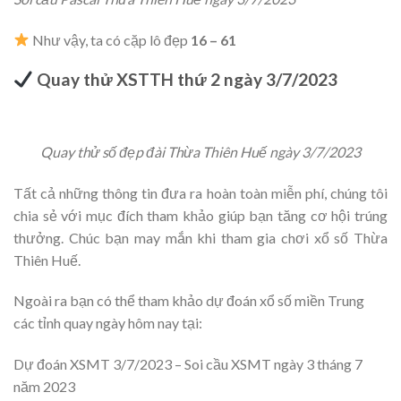
Như vậy, ta có cặp lô đẹp
16 – 61
Quay thử XSTTH thứ 2 ngày 3/7/2023
Quay thử số đẹp đài Thừa Thiên Huế ngày 3/7/2023
Tất cả những thông tin đưa ra hoàn toàn miễn phí, chúng tôi
chia sẻ với mục đích tham khảo giúp bạn tăng cơ hội trúng
thưởng. Chúc bạn may mắn khi tham gia chơi xổ số Thừa
Thiên Huế.
​​​​​​​Ngoài ra bạn có thể tham khảo dự đoán xổ số miền Trung
các tỉnh quay ngày hôm nay tại:
Dự đoán XSMT 3/7/2023 – Soi cầu XSMT ngày 3 tháng 7
năm 2023