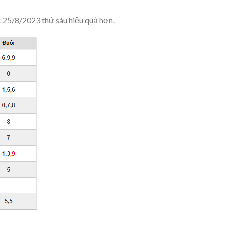
VL 25/8/2023 thứ sáu hiệu quả hơn.