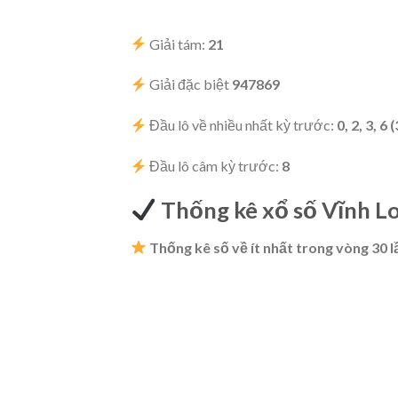
Giải tám:
21
Giải đặc biệt
947869
Đầu lô về nhiều nhất kỳ trước:
0, 2, 3, 6 
Đầu lô câm kỳ trước:
8
Thống kê xổ số Vĩnh Long 
Thống kê số về ít nhất trong vòng 30 