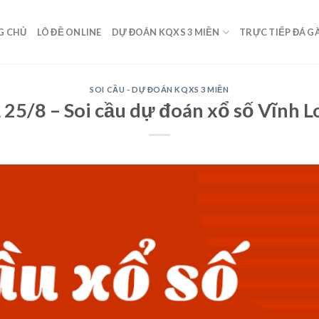
G CHỦ
LÔ ĐỀ ONLINE
DỰ ĐOÁN KQXS 3 MIỀN
TRỰC TIẾP ĐÁ G
SOI CẦU - DỰ ĐOÁN KQXS 3 MIỀN
25/8 – Soi cầu dự đoán xổ số Vĩnh 