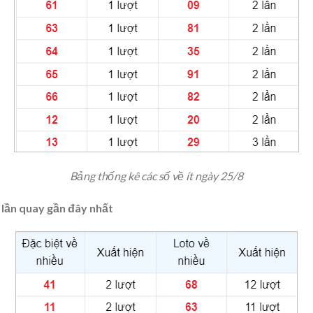
Bảng thống kê các số về ít ngày 25/8
 lần quay gần đây nhất