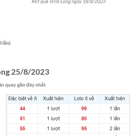
Kết quả Vĩnh Long ngày 18/8/2023
(3 lần)
25/8/2023​​​​​​​
lần quay gần đây nhất